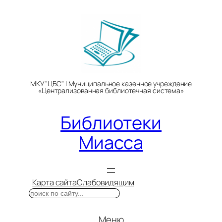
Перейти
к
содержимому
МКУ "ЦБС" | Муниципальное казенное учреждение
«Централизованная библиотечная система»
Библиотеки
Миасса
Карта сайта
Слабовидящим
Поиск
Меню