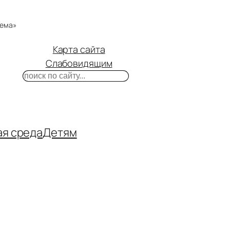
тема»
Карта сайта
Слабовидящим
Поиск
m
ube
нтакте
ая среда
Детям