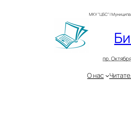
Перейти
к
МКУ "ЦБС" | Муницип
содержимому
Би
пр. Октября
О нас
Читате