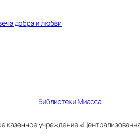
веча добра и любви
Библиотеки Миасса
ое казенное учреждение «Централизованн