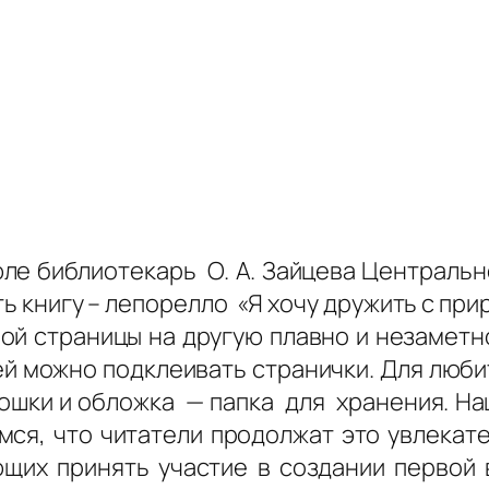
ле библиотекарь О. А. Зайцева Центрально
ь книгу – лепорелло «Я хочу дружить с при
ной страницы на другую плавно и незаметно
ней можно подклеивать странички. Для люб
ошки и обложка — папка для хранения. Наш
мся, что читатели продолжат это увлекат
их принять участие в создании первой 