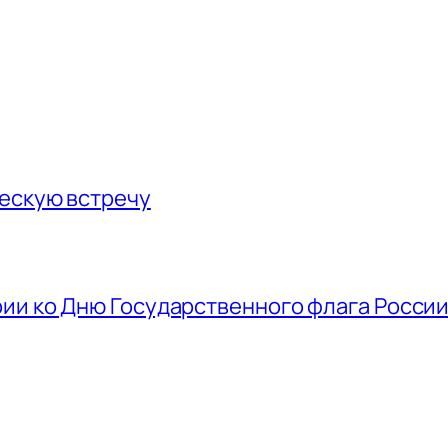
ескую встречу
ии ко Дню Государственного флага Росси