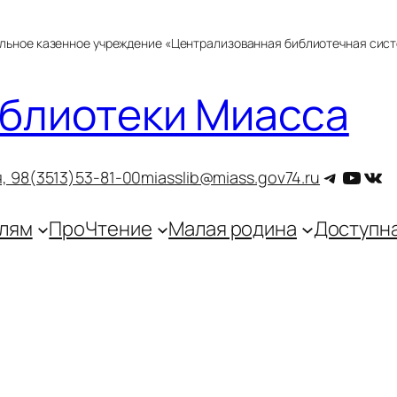
альное казенное учреждение «Централизованная библиотечная сис
блиотеки Миасса
Telegra
YouT
ВКо
, 9
8(3513)53-81-00
miasslib@miass.gov74.ru
лям
ПроЧтение
Малая родина
Доступн