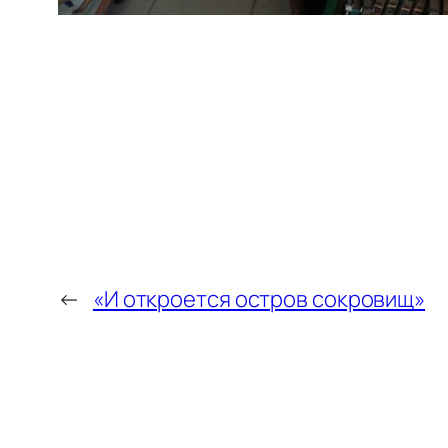
←
«И откроется остров сокровищ»