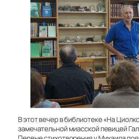
В этот вечер в библиотеке «На Циолк
замечательной миасской певицей Гал
Первые стихотворения у Михаила появ