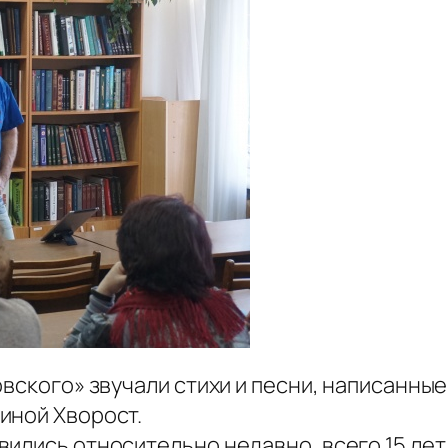
овского» звучали стихи и песни, написанны
иной Хворост.
ились относительно недавно, всего 15 лет 