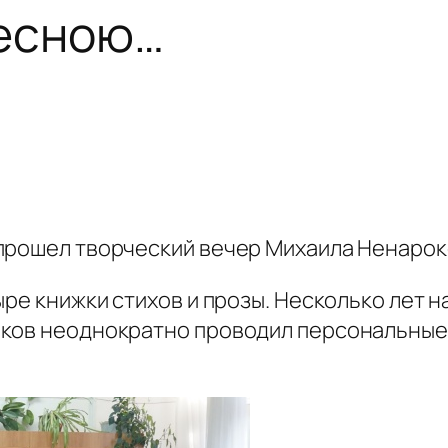
весною…
прошел творческий вечер Михаила Ненарок
ыре книжки стихов и прозы. Несколько лет н
оков неоднократно проводил персональные