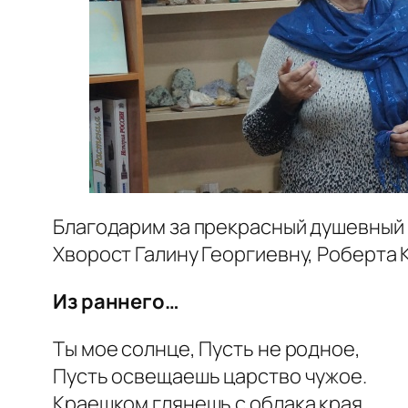
Благодарим за прекрасный душевный 
Хворост Галину Георгиевну, Роберта 
Из раннего…
Ты мое солнце, Пусть не родное,
Пусть освещаешь царство чужое.
Краешком глянешь с облака края,