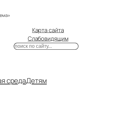
тема»
Карта сайта
Слабовидящим
Поиск
m
ube
нтакте
ая среда
Детям