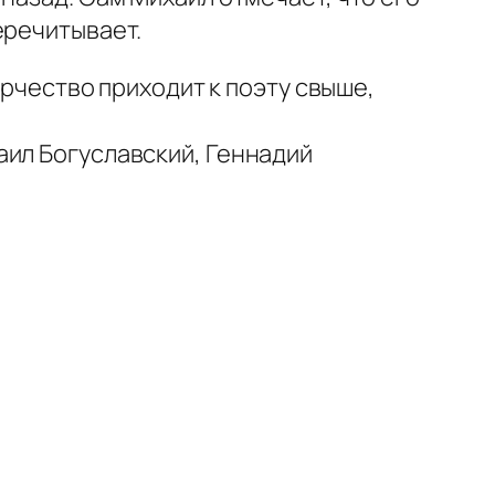
еречитывает.
орчество приходит к поэту свыше,
аил Богуславский, Геннадий