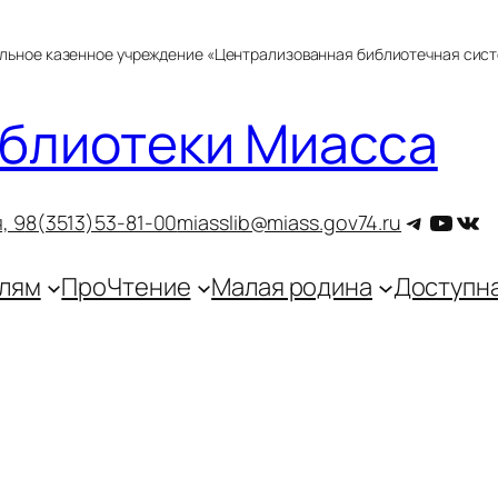
альное казенное учреждение «Централизованная библиотечная сис
блиотеки Миасса
Telegra
YouT
ВКо
, 9
8(3513)53-81-00
miasslib@miass.gov74.ru
лям
ПроЧтение
Малая родина
Доступн