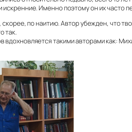
 искренние. Именно поэтому он их часто п
, скорее, по наитию. Автор убежден, что тв
о так.
в вдохновляется такими авторами как: Мих