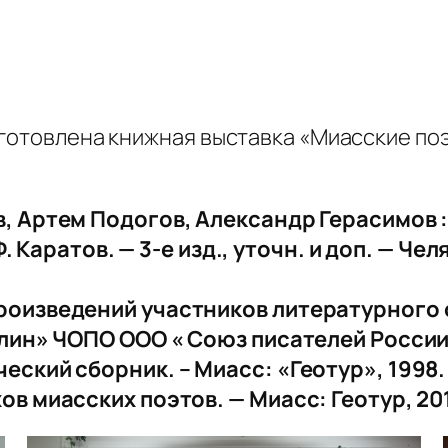
дготовлена книжная выставка «Миасские по
 Артем Подогов, Александр Герасимов : [
Ф. Каратов. — 3-е изд., уточн. и доп. — Че
роизведений участников литературного
лин» ЧОПО ООО « Союз писателей России»,
кий сборник. – Миасс: «Геотур», 1998. —
 миасских поэтов. — Миасс: Геотур, 2011.