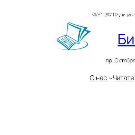
Перейти
к
МКУ "ЦБС" | Муницип
содержимому
Би
пр. Октября
О нас
Читате