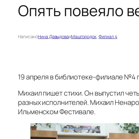
Опять повеяло 
Написано
Нина Давыдова
в
Машгородок
, 
Филиал 4
19 апреля в библиотеке-филиале №4 
Михаил пишет стихи. Он выпустил чет
разных исполнителей. Михаил Ненар
Ильменском Фестивале.