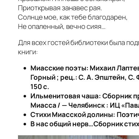
Приоткрывая занавес рая.
Солнце мое, как тебе благодарен,
Не опаленный, вечно сияя…
Для всех гостей библиотеки была по
книги:
Миасские поэты: Михаил Лаптев,
Горный ; рец.: С. А. Эпштейн, С. 
150 с.
Ильменитовая чаша: Сборник п
Миасса / — Челябинск : ИЦ «Пав
Стихи Миасской долины: Поэтичес
В нас общий нерв…Сборник стихов