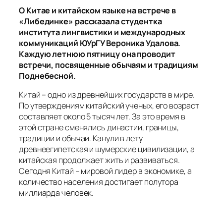
О Китае и китайском языке на встрече в
«Либединке» рассказала студентка
института лингвистики и международных
коммуникаций ЮУрГУ Вероника Удалова.
Каждую летнюю пятницу она проводит
встречи, посвященные обычаям и традициям
Поднебесной.
Китай – одно из древнейших государств в мире.
По утверждениям китайский ученых, его возраст
составляет около 5 тысяч лет. За это время в
этой стране сменялись династии, границы,
традиции и обычаи. Канули в лету
древнеегипетская и шумерские цивилизации, а
китайская продолжает жить и развиваться.
Сегодня Китай – мировой лидер в экономике, а
количество населения достигает полутора
миллиарда человек.