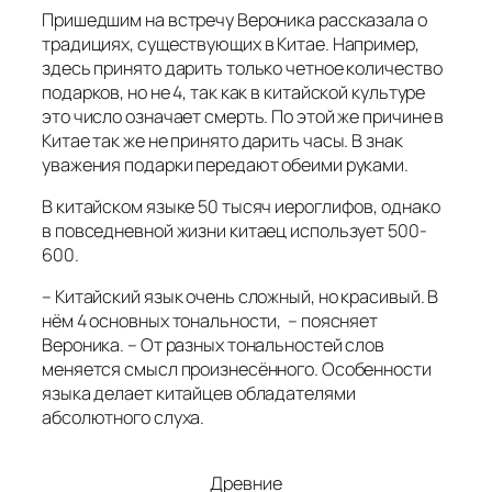
Пришедшим на встречу Вероника рассказала о
традициях, существующих в Китае. Например,
здесь принято дарить только четное количество
подарков, но не 4, так как в китайской культуре
это число означает смерть. По этой же причине в
Китае так же не принято дарить часы. В знак
уважения подарки передают обеими руками.
В китайском языке 50 тысяч иероглифов, однако
в повседневной жизни китаец использует 500-
600.
– Китайский язык очень сложный, но красивый. В
нём 4 основных тональности, – поясняет
Вероника. – От разных тональностей слов
меняется смысл произнесённого. Особенности
языка делает китайцев обладателями
абсолютного слуха.
Древние