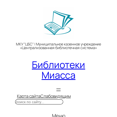
Перейти
к
содержимому
МКУ "ЦБС" | Муниципальное казенное учреждение
«Централизованная библиотечная система»
Библиотеки
Миасса
Карта сайта
Слабовидящим
Поиск
Меню