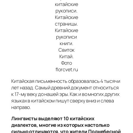
китайские
рукописи.
Китайские
страницы.
Китайские
рукописи
книги.
Свиток
Китай.
Фото
florcvet.ru
Китайская письменность образовалась 4 тысячи
лет назад. Самый древний документ относиться
к 17-му веку до нашей эры. Как и во многих других
языках в китайском пишут сверху вниз и слева
направо.
Лингвисты выделяют 10 китайских
диалектов, многие из которых настолько
сильно отличаются, что жители Поднебесной