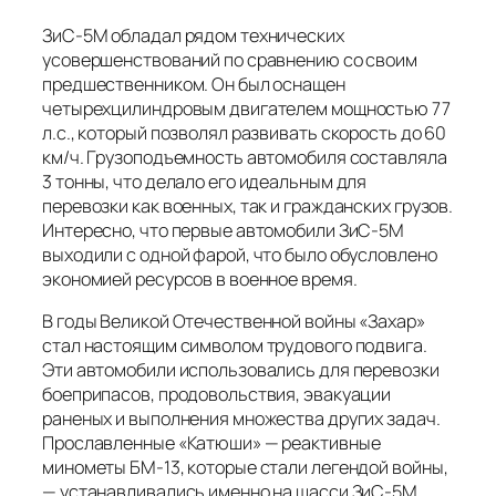
ЗиС-5М обладал рядом технических
усовершенствований по сравнению со своим
предшественником. Он был оснащен
четырехцилиндровым двигателем мощностью 77
л.с., который позволял развивать скорость до 60
км/ч. Грузоподъемность автомобиля составляла
3 тонны, что делало его идеальным для
перевозки как военных, так и гражданских грузов.
Интересно, что первые автомобили ЗиС-5М
выходили с одной фарой, что было обусловлено
экономией ресурсов в военное время.
В годы Великой Отечественной войны «Захар»
стал настоящим символом трудового подвига.
Эти автомобили использовались для перевозки
боеприпасов, продовольствия, эвакуации
раненых и выполнения множества других задач.
Прославленные «Катюши» — реактивные
минометы БМ-13, которые стали легендой войны,
— устанавливались именно на шасси ЗиС-5М.