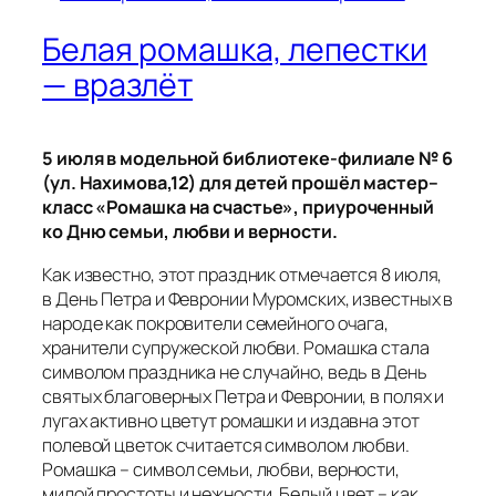
Белая ромашка, лепестки
— вразлёт
5 июля в модельной библиотеке-филиале № 6
(ул. Нахимова,12) для детей прошёл мастер–
класс «Ромашка на счастье», приуроченный
ко Дню семьи, любви и верности.
Как известно, этот праздник отмечается 8 июля,
в День Петра и Февронии Муромских, известных в
народе как покровители семейного очага,
хранители супружеской любви. Ромашка стала
символом праздника не случайно, ведь в День
святых благоверных Петра и Февронии, в полях и
лугах активно цветут ромашки и издавна этот
полевой цветок считается символом любви.
Ромашка – символ семьи, любви, верности,
милой простоты и нежности. Белый цвет – как