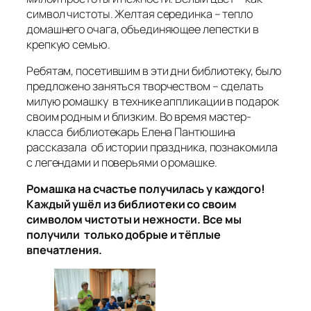
символ чистоты. Желтая серединка – тепло
домашнего очага, объединяющее лепестки в
крепкую семью.
Ребятам, посетившим в эти дни библиотеку, было
предложено заняться творчеством – сделать
милую ромашку в технике аппликации в подарок
своим родным и близким. Во время мастер-
класса библиотекарь Елена Пантюшина
рассказала об истории праздника, познакомила
с легендами и поверьями о ромашке.
Ромашка на счастье получилась у каждого!
Каждый ушёл из библиотеки со своим
символом чистоты и нежности. Все мы
получили только добрые и тёплые
впечатления.