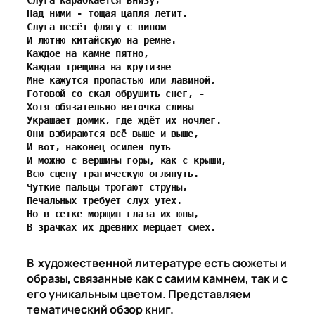
Слуга карабкается внизу,
Над ними - тощая цапля летит.
Слуга несёт флягу с вином
И лютню китайскую на ремне.
Каждое на камне пятно,
Каждая трещина на крутизне
Мне кажутся пропастью или лавиной,
Готовой со скал обрушить снег, -
Хотя обязательно веточка сливы
Украшает домик, где ждёт их ночлег.
Они взбираются всё выше и выше,
И вот, наконец осилен путь
И можно с вершины горы, как с крыши,
Всю сцену трагическую оглянуть.
Чуткие пальцы трогают струны,
Печальных требует слух утех.
Но в сетке морщин глаза их юны,
В зрачках их древних мерцает смех.
В художественной литературе есть сюжеты и
образы, связанные как с самим камнем, так и с
его уникальным цветом. Представляем
тематический обзор книг.