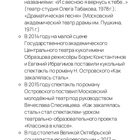
названиями: «И с весною я вернусь к тебе…»
(театр-студия Олега Табакова, 1978 г.);
«Драматическая песня» (Московский
академический театр драмы им. Пушкина,
1971 г.)
В 2014 году на малой сцене
Государственного академического
Центрального театра кукол имени
Образцова режиссёры Борис Константинов
и Евгений Ибрагимов поставили кукольный
спектакль по роману Н. Островского «Как
закалялась сталь».
В 2015 году спектакль по роману
Островского поставил Московский
молодёжный театр под руководством
Вячеслава Спесивцева. «Как закалялась
сталь» стал спектаклем-уроком
театрально-образовательного проекта
«Классика в классе».
В год столетия Великой Октябрьской
социалистической революции – 2017 —