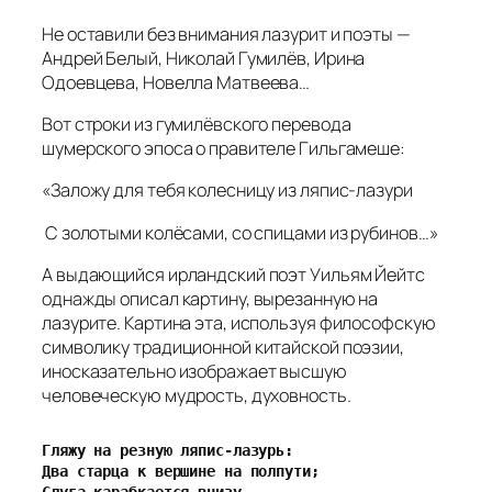
Не оставили без внимания лазурит и поэты —
Андрей Белый, Николай Гумилёв, Ирина
Одоевцева, Новелла Матвеева…
Вот строки из гумилёвского перевода
шумерского эпоса о правителе Гильгамеше:
«Заложу для тебя колесницу из ляпис-лазури
С золотыми колёсами, со спицами из рубинов…»
А выдающийся ирландский поэт Уильям Йейтс
однажды описал картину, вырезанную на
лазурите. Картина эта, используя философскую
символику традиционной китайской поэзии,
иносказательно изображает высшую
человеческую мудрость, духовность.
Гляжу на резную ляпис-лазурь:
Два старца к вершине на полпути;