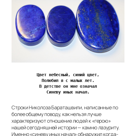
Цвет небесный, синий цвет,
Полюбил я с малых лет.
В детстве он мне означал
Синеву иных начал.
Строки Николоза Бараташвили, написанные по
более общему поводу, как нельзя лучше
характеризуют отношение людей к «герою»
нашей сегодняшней истории — камню лазуриту.
Именно «синеву иных начал» обнаружил когда-