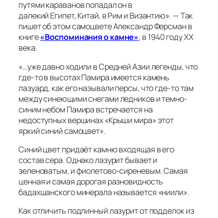
путями караванов попадал он в
далекий Египет, Китай, в Рим и Византию».
— Так
пишет об этом самоцвете Александр Ферсман в
книге
«Воспоминания о камне»
, в 1940 году ХХ
века.
«…уже давно ходили в Средней Азии легенды, что
где-то в высотах Памира имеется камень
лазуард, как его называли персы, что где-то там
между синеющими снегами ледников и темно-
синим небом Памира встречается на
недоступных вершинах «Крыши мира» этот
яркий синий самоцвет».
Синий цвет придаёт камню входящая в его
состав сера. Однако лазурит бывает и
зеленоватым, и фиолетово-сиреневым. Самая
ценная и самая дорогая разновидность
бадахшанского минерала называется «ниили».
Как отличить подлинный лазурит от подделок из