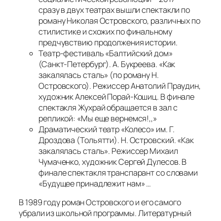
сразу в двух театрах вышли спектакли по
роману Николая Островского, различных по
стилистике и схожих по финальному
предчувствию продолжения истории.
Театр-фестиваль «Балтийский дом»
(Санкт-Петербург). А. Букреева. «Как
закалялась сталь» (по роману Н.
Островского). Режиссер Анатолий Праудин,
художник Алексей Порай-Кошиц. В финале
спектакля Жухрай обращается в зал с
репликой: «Мы еще вернемся!,,»
Драматический театр «Колесо» им. Г.
Дроздова (Тольятти). Н. Островский. «Как
закалялась сталь». Режиссер Михаил
Чумаченко, художник Сергей Дулесов. В
финале спектакля транспарант со словами
«Будущее принадлежит нам» …
В 1989 году роман Островского и его самого
убрали из школьной программы. Литературный