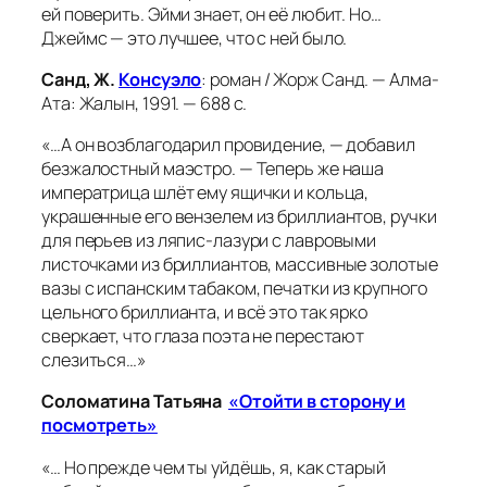
ей поверить. Эйми знает, он её любит. Но…
Джеймс — это лучшее, что с ней было.
Санд, Ж.
Консуэло
: роман / Жорж Санд. — Алма-
Ата: Жалын, 1991. — 688 с.
«…А он возблагодарил провидение, — добавил
безжалостный маэстро. — Теперь же наша
императрица шлёт ему ящички и кольца,
украшенные его вензелем из бриллиантов, ручки
для перьев из ляпис-лазури с лавровыми
листочками из бриллиантов, массивные золотые
вазы с испанским табаком, печатки из крупного
цельного бриллианта, и всё это так ярко
сверкает, что глаза поэта не перестают
слезиться…»
Соломатина Татьяна
«Отойти в сторону и
посмотреть»
«… Но прежде чем ты уйдёшь, я, как старый