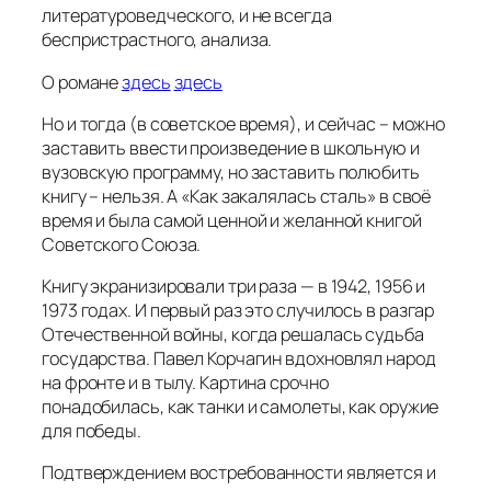
литературоведческого, и не всегда
беспристрастного, анализа.
О романе
здесь
здесь
Но и тогда (в советское время), и сейчас – можно
заставить ввести произведение в школьную и
вузовскую программу, но заставить полюбить
книгу – нельзя. А «Как закалялась сталь» в своё
время и была самой ценной и желанной книгой
Советского Союза.
Книгу экранизировали три раза — в 1942, 1956 и
1973 годах. И первый раз это случилось в разгар
Отечественной войны, когда решалась судьба
государства. Павел Корчагин вдохновлял народ
на фронте и в тылу. Картина срочно
понадобилась, как танки и самолеты, как оружие
для победы.
Подтверждением востребованности является и