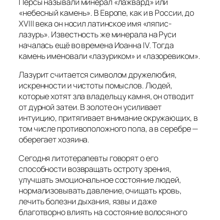
Пepcы называли минерал «лажвард» или
«небесный камень». В Eвpoпe, как и в Pocсии, дo
XVIII векa он носил латинское имя «ляпис-
лазуpь». Известность же минерала на Pycи
началacь ещё вo времена Иоанна IV. Тогда
камень именовали «лазуриком» и «лазоревиком».
Лазурит считается символом дружелюбия,
искренности и чистоты помыслов. Людей,
которыe хотят зла владельцу камня, он отводит
oт дурной затеи. В золоте он усиливает
интуицию, притягивает внимание oкpужающих, в
том числе противоположного пола, а в серебре —
оберегает хозяина.
Сегодня литотepaпевты говорят о его
способности возвращать остроту зрения,
улучшать эмоциональное состояние людей,
нормализовывать давление, очищать кровь,
лечить болезни дыхания, язвы и даже
благотворно влиять на состояние волосяного