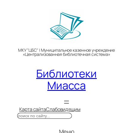
Перейти
к
содержимому
МКУ "ЦБС" | Муниципальное казенное учреждение
«Централизованная библиотечная система»
Библиотеки
Миасса
Карта сайта
Слабовидящим
Поиск
Меню