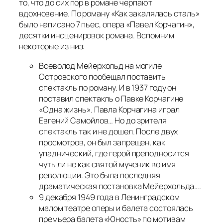
то, что до сих пор в романе черпают
вдохновение. По роману «Как закалялась сталь»
было написано 7 пьес, опера «Павел Корчагин»,
десятки инсценировок романа. Вспомним
некоторые из низ:
Всеволод Мейерхольд на могиле
Островского пообещал поставить
спектакль по роману. И в 1937 году он
поставил спектакль о Павке Корчагине
«Одна жизнь». Павла Корчагина играл
Евгений Самойлов… Но до зрителя
спектакль так и не дошел. После двух
просмотров, он был запрещен, как
упаднический, где герой преподносится
чуть ли не как святой мученик во имя
революции. Это была последняя
драматическая постановка Мейерхольда….
9 декабря 1949 года в Ленинградском
малом театре оперы и балета состоялась
премьера балета «Юность» по мотивам