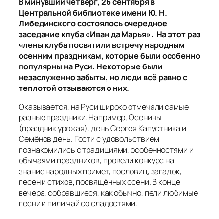
В минувший четверг, 26 сентября в
Центральной библиотеке имени Ю. Н.
Либединского состоялось очередное
заседание клуба «Иван да Марья». На этот раз
члены клуба посвятили встречу народным
осенним праздникам, которые были особенно
популярны на Руси. Некоторые были
незаслуженно забыты, но люди всё равно с
теплотой отзываются о них.
Оказывается, на Руси широко отмечали самые
разные праздники. Например, Осенины
(праздник урожая), день Сергея Капустника и
Семёнов день. Гости с удовольствием
познакомились с традициями, особенностями и
обычаями праздников, провели конкурс на
знание народных примет, пословиц, загадок,
песен и стихов, посвящённых осени. В конце
вечера, собравшиеся, как обычно, пели любимые
песни и пили чай со сладостями.