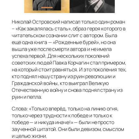
Николай Островский написал только один роман
– «Как закалялась сталь», образ героя которого в
читательском сознании слит с автором. Была
еще одна книга — «Рожденные бурей», но она
вышла уже после смерти автора и не имела
успеха первой. Для нескольких поколений
советских людей Павка Корчагин стал примером,
на который стоит равняться. И это поколения тех,
кто поднял нашу страну из руин революции и
Гражданской войны, кто выиграл Великую
Отечественную войну и снова поднял страну из
руин и пепла.
Слова: «
Только вперёд, только на линию огня,
только через трудности к победе и только к
победе — и никуда иначе!
» — были не просто
заученной цитатой. Они были девизом, смыслом
и целью жизни.