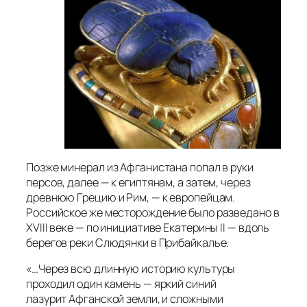
Позже минерал из Афганистана попал в pуки
пepcoв, далеe — к египтянам, а затем, через
древнюю Грецию и Рим, — к европейцам.
Рocсийскоe же мecтoрождение было разведано в
XVIII веке — по инициативе Екатерины II — вдоль
берегов реки Слюдянки в Прибайкалье.
«…Через всю длинную историю культуры
проходил один камень — яркий синий
лазурит Афганской земли, и сложными