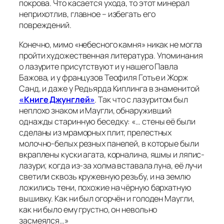
покрова. Что касается ухода, то этот минерал
неприхотлив, главное – избегать его
повреждений.
Конечно, мимо «небесного камня» никак не могла
пройти художественная литература. Упоминания
о лазурите присутствуют и у нашего Павла
Бажова, и у французов Теофиля Готье и Жорж
Санд, и даже у Редьярда Киплинга в знаменитой
«Книге Джунглей»
. Так что с лазуритом был
неплохо знаком и Маугли, обнаруживший
однажды старинную беседку:
«… стены её были
сделаны из мраморных плит, прелестных
молочно-белых резных панелей, в которые были
вкраплены куски агата, корналина, яшмы и ляпис-
лазури; когда из-за холма вставала луна, её лучи
светили сквозь кружевную резьбу, и на землю
ложились тени, похожие на чёрную бархатную
вышивку. Как ни был огорчён и голоден Маугли,
как ни было ему грустно, он невольно
засмеялся…»