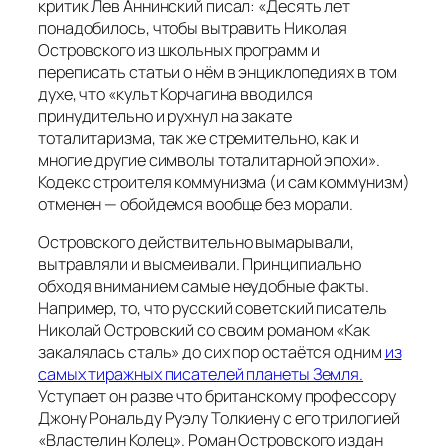
критик Лев Аннинский писал: «
Десять лет
понадобилось, чтобы вытравить Николая
Островского из школьных программ и
переписать статьи о нём в энциклопедиях в том
духе, что «культ Корчагина вводился
принудительно и рухнул на закате
тоталитаризма, так же стремительно, как и
многие другие символы тоталитарной эпохи»
.
Кодекс строителя коммунизма (и сам коммунизм)
отменен — обойдемся вообще без морали.
Островского действительно вымарывали,
вытравляли и высмеивали. Принципиально
обходя вниманием самые неудобные факты.
Например, то, что русский советский писатель
Николай Островский со своим романом «Как
закалялась сталь» до сих пор остаётся одним
из
самых тиражных писателей планеты Земля.
Уступает он разве что британскому профессору
Джону Рональду Руэлу Толкиену с его трилогией
«Властелин Колец». Роман Островского издан