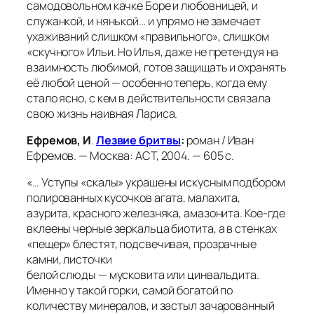
самодовольном качке Боре и любовницей, и
служанкой, и нянькой… и упрямо не замечает
ухаживаний слишком «правильного», слишком
«скучного» Ильи. Но Илья, даже не претендуя на
взаимность любимой, готов защищать и охранять
её любой ценой — особенно теперь, когда ему
стало ясно, с кем в действительности связала
свою жизнь наивная Лариса.
Ефремов, И
.
Лезвие бритвы
:
роман / Иван
Ефремов. — Москва: АСТ, 2004. — 605 с.
«… Уступы «скалы» украшены искусным подбором
полированных кусочков агата, малахита,
азурита, красного железняка, амазонита. Кое-где
вклеены черные зеркальца биотита, а в стенках
«пещер» блестят, подсвечивая, прозрачные
камни, листочки
белой слюды — мусковита или цинвальдита.
Именно у такой горки, самой богатой по
количеству минералов, и застыл зачарованный