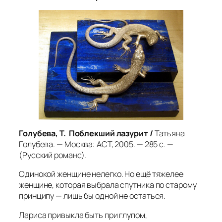
Голубева, Т. Поблекший лазурит /
Татьяна
Голубева. — Москва: АСТ, 2005. — 285 с. —
(Русский романс).
Одинокой женщине нелегко. Но ещё тяжелее
женщине, которая выбрала спутника по старому
принципу — лишь бы одной не остаться.
Лариса привыкла быть при глупом,