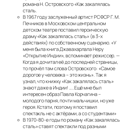
романа Н. Островского «Как закалялась
сталь.
В 1967 году заслуженный артист РСФСР Г. М.
Печников в Московском центральном
детском театре поставил героическую
драму «Как закалялась сталь» (в 3-х
действиях) по собственному сценарию. «
У
меня была книга Джавахарлала Неру
«Открытие Индии»
, вспоминает режиссер. —
Когда я дочитал её до последней страницы,
то прочёл там слова Островского: «Самое
дорогое у человека – это жизнь». Так я
узнал, что книжку «Как закалялась сталь»
знают даже в Индии! …..Ещё мне был
интересен образ Павла Корчагина –
молодого парня, почти мальчишки, но уже
героя. Кстати, поэтому я поставил
спектакль не с актёрами, а со студентами
»
В 1970-80-е годы по роману «Как закалялась
сталь» ставят спектакли под разными