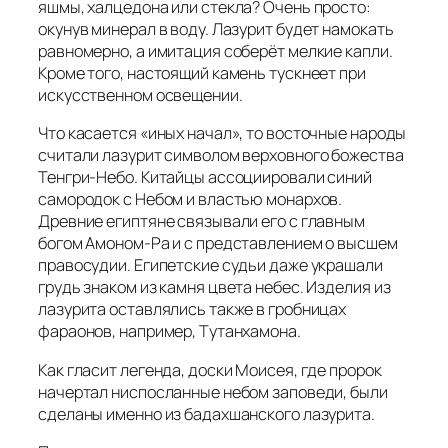
яшмы, халцедона или стекла? Очень просто:
oкунув минерал в воду. Лазурит будет намокать
равномepнo, а имитация coбeрёт мелкие капли.
Кроме того, настоящий камень тускнеет при
искусственном освещении.
Что касается «иных начал», то восточные народы
считали лазурит символом верховного божества
Тенгри-Небо. Китайцы ассоциировали синий
caмopoдок с Небом и властью монархов.
Древние египтяне связывали его с главным
богом Aмоном-Pa и с представлением о высшем
пpaвocудии. Египетские судьи даже украшали
грудь знаком из камня цвета небес. Изделия из
лазурита оставлялись также в гробницах
фapaoнов, например, Tутанхамона.
Как гласит легенда, доски Моиceя, где пpopoк
начертал ниспосланные небом заповеди, были
сделаны именно из бадахшанского лазурита.