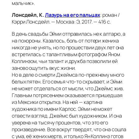
мальчик».
Лонсдейл, К.
Лазурь на его пальцах
: роман /
Кэрри Лонсдейл. — Москва: Э, 2017. — 416 с.
В день свадьбы Эйми отправилась не к алтарю, а
на похороны. Казалось, боль от потери жениха
никогда не унять, но по прошествии двух лет она
встретилась с талантливым фотографом Яном
Коллинзом, чьи талант и дружба позволили ей
заново ощутить вкус жизни.
Но в деле о смерти Джеймса по-прежнему много
белых пятен. Его семья что-то скрывает, и Эйми
не может отделаться от мысли, что Джеймс жив.
Главным потрясением оказывается пришедшая
из Мексики открытка. На ней — картина
художника по имени Карлос. Эйми не может
отвести взгляд. Джеймс был художником. И она
уверена на тысячу процентов, что это его
произведение. Все вокруг твердят, что она сошла
с ума, её жених мертв, и только Ян Коллинз готов