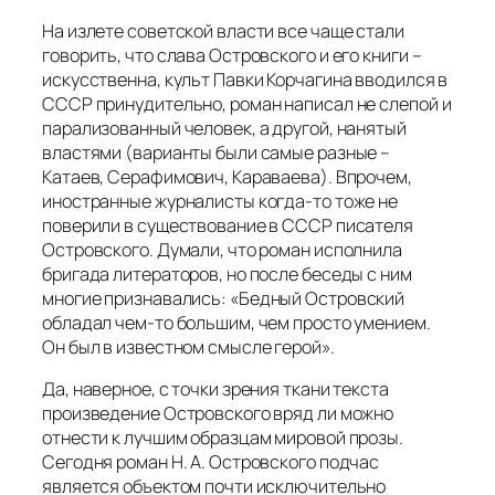
На излете советской власти все чаще стали
говорить, что слава Островского и его книги –
искусственна, культ Павки Корчагина вводился в
СССР принудительно, роман написал не слепой и
парализованный человек, а другой, нанятый
властями (варианты были самые разные –
Катаев, Серафимович, Караваева). Впрочем,
иностранные журналисты когда-то тоже не
поверили в существование в СССР писателя
Островского. Думали, что роман исполнила
бригада литераторов, но после беседы с ним
многие признавались: «
Бедный Островский
обладал чем-то большим, чем просто умением.
Он был в известном смысле герой
».
Да, наверное, с точки зрения ткани текста
произведение Островского вряд ли можно
отнести к лучшим образцам мировой прозы.
Сегодня роман Н. А. Островского подчас
является объектом почти исключительно