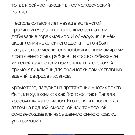
то, да и сейчас находит в нём человеческий
взгляд.
Несколько тысяч лет назад в афганской
провинции Бадахшан тамошние обитатели
добывали в горах мрамор. И обнаружили в нём
вкрапления ярко-синего цвета — это и был
лазурит, незамедлительно объявленный эмирами
драгоценностью; рабов в шахтах во избежание
хищений даже стали приковывать к стенам. А
применяли камень для облицовки самых главных
зданий, дворцов и храмов.
Кроме того, лазурит на протяжении многих веков
был для художников как Востока, так и Западa
красочным материалом. Его толкли в порошок, а
затем на водной, смоляной или темперной
ocновe создавали насыщенную синюю краску,
ультрамарин.