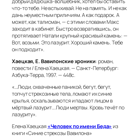
добрый дядюшка-волшебник, хотел бы оставить
что-то тебе. Не вспыхивай. Не на память. И не как
дань неуместным приличиям. А как подарок. А
может, как талисман, — с этими словами Макс
заходит в кабинет. Быстро возвратившись, он
протягивает Натали крупный красивый камень: —
Вот, возьми. Это лазурит. Хороший камень. Тебе
он подходит».
Хаецкая, Е. Вавилонские хроники
: роман,
повести / Елена Хаецкая. — Санкт-Петербург:
Азбука-Терра, 1997. — 448с.
«…
Люди, охваченные паникой, бегут, бегут,
топчут стрекозиные тела, ломают их синие
крылья, оскальзываются и падают лицом в
мёртвый лазурит… Люди мертвы. Кровь течёт по
лазуриту».
Елена Хаецкая
«Человек по имени Беда»
из
книги «Синие стрекозы Вавилона»