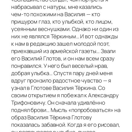
набрасывал с натуры, мне казались
чем-то похожими на Василия — кто
прищуром глаз, кто улыбкой, кто лицом,
усеянным веснушками. Однако ни один из
них не являлся Тёркиным… И вот однажды
к нам в редакцию зашел молодой поэт,
приехавший из армейской газеты… Звали
его Василий Глотов, и он нам всем сразу
понравился. У него был веселый нрав,
добрая улыбка… Спустя пару дней меня
вдруг пронзило радостное чувство — я
узнал в Глотове Василия Тёркина. Со
своим открытием я побежал к Александру
Трифоновичу. Он сначала удивлённо
поднял брови… Мысль «попробоваться» на
образ Василия Тёркина Глотову
показалась забавной. Когда я его рисовал,