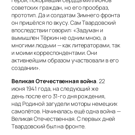
герой, покоривший сердца миллионов
советских граждан, но его прообраз,
прототип. Да и солдатам Зимнего фронта
он пришёлся по вкусу. Сам Твардовский
впоследствии говорил: «
Задуман и
вымышлен Тёркин не одним мною, а
многими людьми — как литераторами, так
и моими корреспондентами. Они
активнейшим образом участвовали в его
создании
».
Великая Отечественная война
. 22
июня 1941 года, на следующий же
день после его 31-го дня рождения,
над Родиной загудели моторы немецких
самолётов. Начиналась ещё одна война —
Великая Отечественная. С первых дней
Твардовский был на фронте.