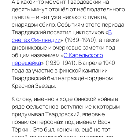
А в какой-то момент Твардовский на
десять минут отошёл от наблюдательного
пункта — и нет уже никакого пункта,
снарядом сбило. Событиям этого периода
Твардовский посвятил цикл стихов «
В
снегах Финляндии
» (1939–1940), а также
дневниковые и очерковые заметки под
общим названием «
С Карельского
перешейка
» (1939–1941). В апреле 1940
года за участие в финской кампании
Твардовский был награждён орденом
Красной Звезды.
К слову, именно в ходе финской войны в
ряде фельетонов, вступление к которым
придумывал Твардовский, впервые
появился персонаж под именем Вася
Тёркин. Это был, конечно, ещё не тот