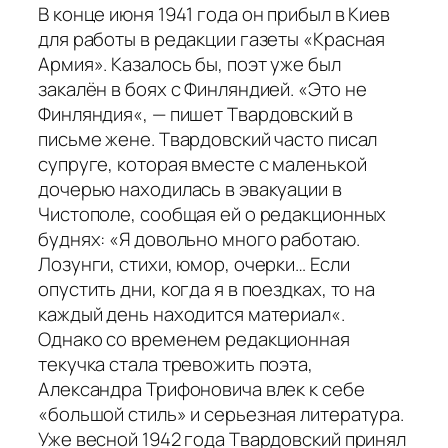
В конце июня 1941 года он прибыл в Киев
для работы в редакции газеты «Красная
Армия». Казалось бы, поэт уже был
закалён в боях с Финляндией. «
Это не
Финляндия
«, — пишет Твардовский в
письме жене. Твардовский часто писал
супруге, которая вместе с маленькой
дочерью находилась в эвакуации в
Чистополе, сообщая ей о редакционных
буднях: «
Я довольно много работаю.
Лозунги, стихи, юмор, очерки… Если
опустить дни, когда я в поездках, то на
каждый день находится материал
«.
Однако со временем редакционная
текучка стала тревожить поэта,
Александра Трифоновича влек к себе
«большой стиль» и серьезная литература.
Уже весной 1942 года Твардовский принял