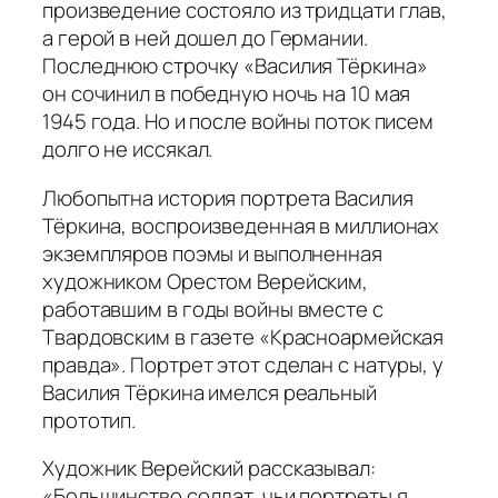
произведение состояло из тридцати глав,
а герой в ней дошел до Германии.
Последнюю строчку «Василия Тёркина»
он сочинил в победную ночь на 10 мая
1945 года. Но и после войны поток писем
долго не иссякал.
Любопытна история портрета Василия
Тёркина, воспроизведенная в миллионах
экземпляров поэмы и выполненная
художником Орестом Верейским,
работавшим в годы войны вместе с
Твардовским в газете «Красноармейская
правда». Портрет этот сделан с натуры, у
Василия Тёркина имелся реальный
прототип.
Художник Верейский рассказывал:
«Большинство солдат, чьи портреты я