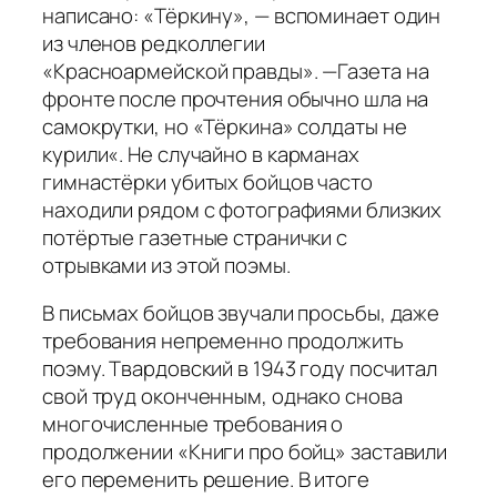
написано: «Тёркину»
, — вспоминает один
из членов редколлегии
«Красноармейской правды». —
Газета на
фронте после прочтения обычно шла на
самокрутки, но «Тёркина» солдаты не
курили
«. Не случайно в карманах
гимнастёрки убитых бойцов часто
находили рядом с фотографиями близких
потёртые газетные странички с
отрывками из этой поэмы.
В письмах бойцов звучали просьбы, даже
требования непременно продолжить
поэму. Твардовский в 1943 году посчитал
свой труд оконченным, однако снова
многочисленные требования о
продолжении «Книги про бойц» заставили
его переменить решение. В итоге