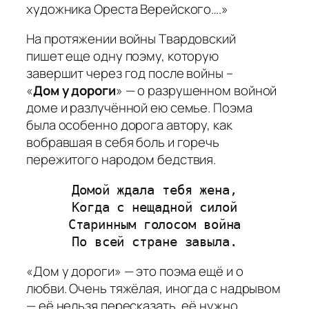
художника Ореста Верейского…
.»
На протяжении войны Твардовский
пишет еще одну поэму, которую
завершит через год после войны –
«
Дом у дороги
» — о разрушенном войной
доме и разлучённой ею семье. Поэма
была особенно дорога автору, как
вобравшая в себя боль и горечь
пережитого народом бедствия.
Домой ждала тебя жена,
Когда с нещадной силой
Старинным голосом война
По всей стране завыла.
«Дом у дороги» — это поэма ещё и о
любви. Очень тяжёлая, иногда с надрывом
— её нельзя пересказать, её нужно