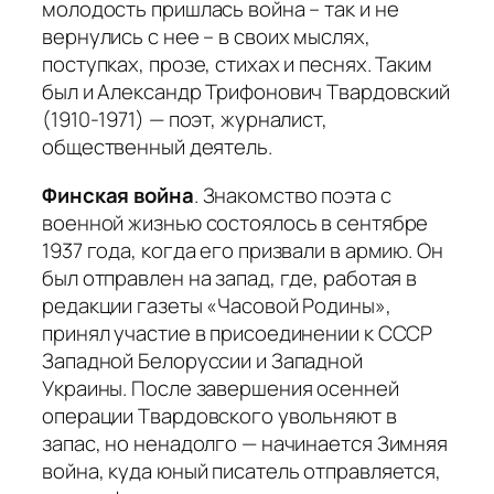
молодость пришлась война – так и не
вернулись с нее – в своих мыслях,
поступках, прозе, стихах и песнях. Таким
был и Александр Трифонович Твардовский
(1910-1971) — поэт, журналист,
общественный деятель.
Финская война
. Знакомство поэта с
военной жизнью состоялось в сентябре
1937 года, когда его призвали в армию. Он
был отправлен на запад, где, работая в
редакции газеты «Часовой Родины»,
принял участие в присоединении к СССР
Западной Белоруссии и Западной
Украины. После завершения осенней
операции Твардовского увольняют в
запас, но ненадолго — начинается Зимняя
война, куда юный писатель отправляется,