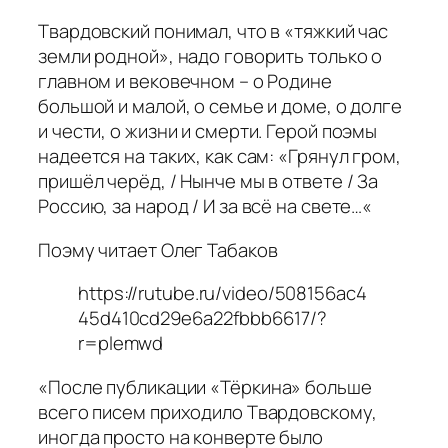
Твардовский понимал, что в «тяжкий час
земли родной», надо говорить только о
главном и вековечном – о Родине
большой и малой, о семье и доме, о долге
и чести, о жизни и смерти. Герой поэмы
надеется на таких, как сам: «
Грянул гром,
пришёл черёд, / Нынче мы в ответе / За
Россию, за народ / И за всё на свете…
«
Поэму читает Олег Табаков
https://rutube.ru/video/508156ac4
45d410cd29e6a22fbbb6617/?
r=plemwd
«
После публикации «Тёркина» больше
всего писем приходило Твардовскому,
иногда просто на конверте было