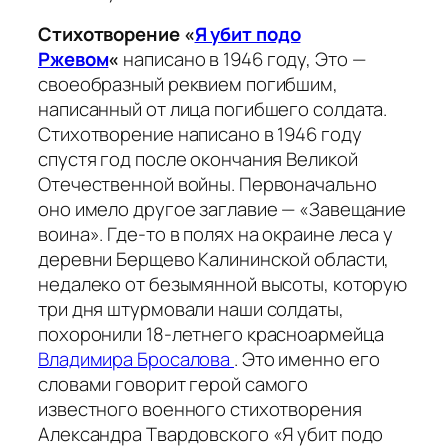
Стихотворение «
Я убит подо
Ржевом
«
написано в 1946 году, Это —
своеобразный реквием погибшим,
написанный от лица погибшего солдата.
Стихотворение написано в 1946 году
спустя год после окончания Великой
Отечественной войны. Первоначально
оно имело другое заглавие — «Завещание
воина». Где-то в полях на окраине леса у
деревни Берщево Калининской области,
недалеко от безымянной высоты, которую
три дня штурмовали наши солдаты,
похоронили 18-летнего красноармейца
Владимира Бросалова
. Это именно его
словами говорит герой самого
известного военного стихотворения
Александра Твардовского «Я убит подо