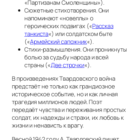
«Партизанам Смоленщины»).
Сюжетные стихотворения. Они
напоминают «новеллы» о
героических подвигах («
Рассказ
танкиста
«) или солдатском быте
(«
Армейский сапожник
«).
Стихи-размышления. Они проникнуты
болью за судьбу народа и всей
страны («
Две строчки
«).
В произведениях Твардовского война
предстаёт не только как грандиозное
историческое событие, но и как личная
трагедия миллионов людей. Поэт
передаёт чувства и переживания простых
солдат, их надежды и страхи, их любовь к
жизни и ненависть к врагу.
Весной 1942 году А. Твардовский пишет