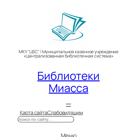
Перейти
к
содержимому
МКУ "ЦБС" | Муниципальное казенное учреждение
«Централизованная библиотечная система»
Библиотеки
Миасса
Карта сайта
Слабовидящим
Поиск
Меню