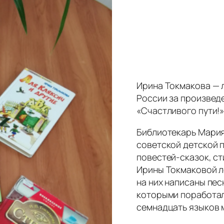
Ирина Токмакова — 
России за произведе
«Счастливого пути!» 
Библиотекарь Мария
советской детской 
повестей-сказок, ст
Ирины Токмаковой л
на них написаны пес
которыми поработал
семнадцать языков 