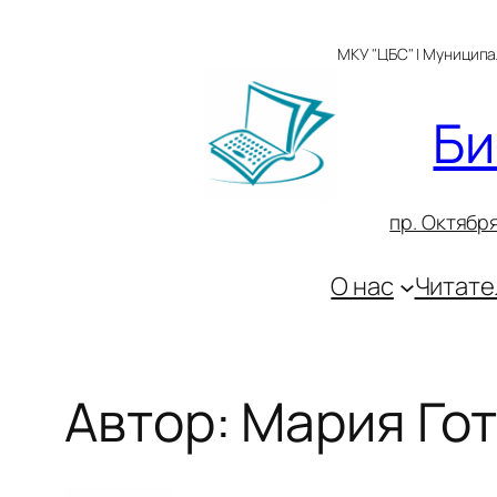
Перейти
к
МКУ "ЦБС" | Муницип
содержимому
Би
пр. Октября
О нас
Читате
Автор:
Мария Го