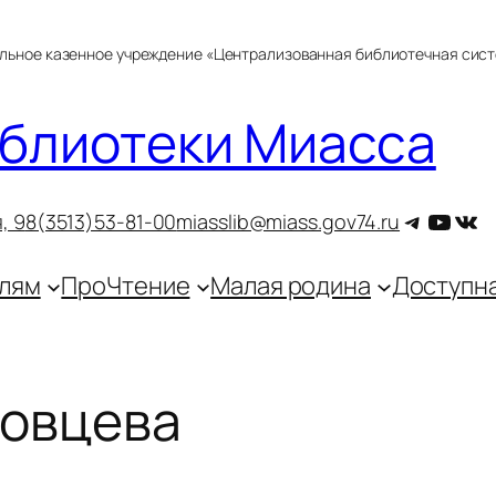
альное казенное учреждение «Централизованная библиотечная сис
блиотеки Миасса
Telegra
YouT
ВКо
, 9
8(3513)53-81-00
miasslib@miass.gov74.ru
лям
ПроЧтение
Малая родина
Доступн
товцева