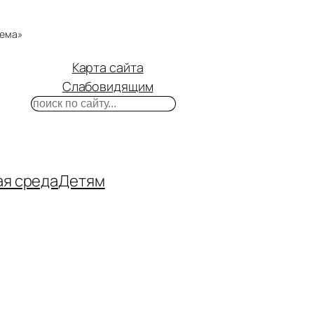
тема»
Карта сайта
Слабовидящим
Поиск
m
ube
нтакте
ая среда
Детям