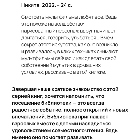
Никита, 2022. – 24 с.
Смотреть мультфильмы любят все. Ведь
это похоже на волшебство:
нарисованный персонаж вдруг начинает
двигаться, говорить, улыбаться… В чём
секрет этого искусства, как оно возникло
и развивалось, в каких техниках снимают
мультфильмы сейчас и как сделать свой
собственный мультик в домашних
условиях, рассказано в этой книжке.
Завершая наше краткое знакомство с этой
серией книг, хочется напомнить, что
посещение библиотеки — это всегда
радостное событие, полное открытий и новых
впечатлений. Библиотека приглашает
взрослых вместе с детьми насладиться
удовольствием совместного чтения. Ведь
именно оно помогает развивать