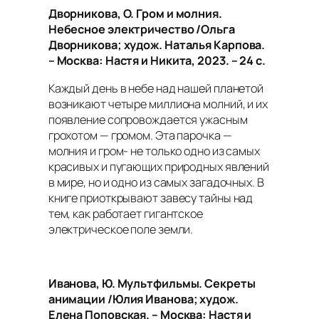
Дворникова, О. Гром и молния.
Небесное электричество /Ольга
Дворникова; худож. Наталья Карпова.
– Москва: Настя и Никита, 2023. – 24 с.
Каждый день в небе над нашей планетой
возникают четыре миллиона молний, и их
появление сопровождается ужасным
грохотом — громом. Эта парочка —
молния и гром- не только одно из самых
красивых и пугающих природных явлений
в мире, но и одно из самых загадочных. В
книге приоткрывают завесу тайны над
тем, как работает гигантское
электрическое поле земли.
Иванова, Ю. Мультфильмы. Секреты
анимации /Юлия Иванова; худож.
Елена Поповская. – Москва: Настя и