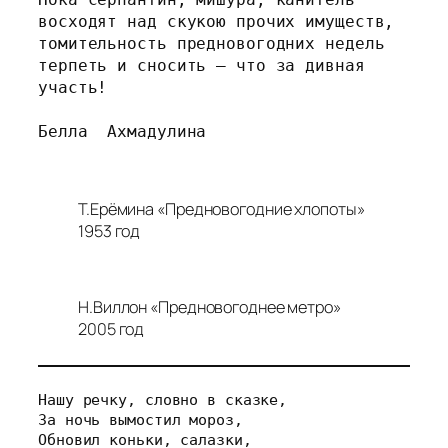
восходят над скукою прочих имуществ,
томительность предновогодних недель
терпеть и сносить — что за дивная 
участь!
Белла  Ахмадулина
Т.Ерёмина «Предновогодние хлопоты»
1953 год
Н.Виллон «Предновогоднее метро»
2005 год
Нашу речку, словно в сказке,
За ночь вымостил мороз,
Обновил коньки, салазки,