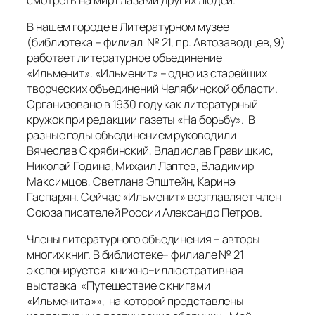
творческих объединений Челябинской области.
Организовано в 1930 году как литературный
кружок при редакции газеты «На борьбу». В
разные годы объединением руководили
Вячеслав Скрябинский, Владислав Гравишкис,
Николай Година, Михаил Лаптев, Владимир
Максимцов, Светлана Эпштейн, Каринэ
Гаспарян. Сейчас «Ильменит» возглавляет член
Союза писателей России Александр Петров.
Члены литературного объединения – авторы
многих книг. В библиотеке– филиале № 21
экспонируется книжно–иллюстративная
выставка «Путешествие с книгами
«Ильменита»», на которой представлены
коллективные поэтические сборники «Мой
приветливый город Миасс», «Стихи Миасской
долины», «В нас общий нерв», » В целом жизнь
проистекает…», «Миасские поэты: Михаил
Лаптев, Артем Подогов, Александр Герасимов»,
«Синегорье: 50-летию Победы посвящается»,