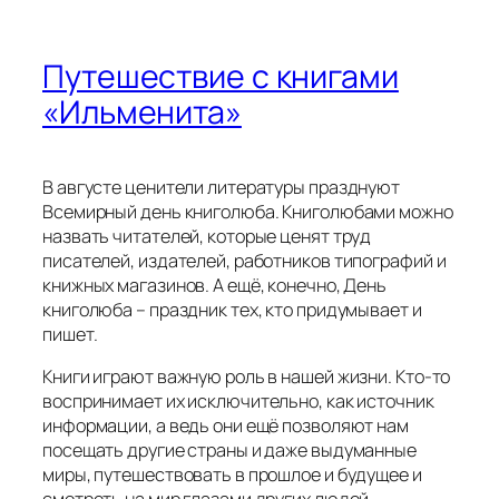
В августе ценители литературы празднуют
Всемирный день книголюба. Книголюбами можно
назвать читателей, которые ценят труд
писателей, издателей, работников типографий и
книжных магазинов. А ещё, конечно, День
книголюба – праздник тех, кто придумывает и
пишет.
Книги играют важную роль в нашей жизни. Кто-то
воспринимает их исключительно, как источник
информации, а ведь они ещё позволяют нам
посещать другие страны и даже выдуманные
миры, путешествовать в прошлое и будущее и
смотреть на мир глазами других людей.
В нашем городе в Литературном музее
(библиотека – филиал № 21, пр. Автозаводцев, 9)
работает литературное объединение
«Ильменит». «Ильменит» – одно из старейших