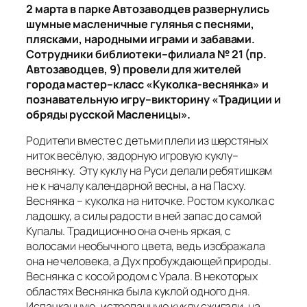
2 марта в парке Автозаводцев развернулись
шумные масленичные гулянья с песнями,
плясками, народными играми и забавами.
Сотрудники библиотеки–филиала № 21 (пр.
Автозаводцев, 9) провели для жителей
города мастер–класс «Куколка-веснянка» и
познавательную игру–викторину «Традиции и
обряды русской Масленицы».
Родители вместе с детьми плели из шерстяных
ниток весёлую, задорную игровую куклу–
веснянку. Эту куклу на Руси делали ребятишкам
не к началу календарной весны, а на Пасху.
Веснянка – куколка на ниточке. Ростом куколка с
ладошку, а силы радости в ней запас до самой
Купалы. Традиционно она очень яркая, с
волосами необычного цвета, ведь изображала
она не человека, а Дух пробуждающей природы.
Веснянка с косой родом с Урала. В некоторых
областях Веснянка была куклой одного дня.
Испачканную, истрепанную куклу сжигали, на