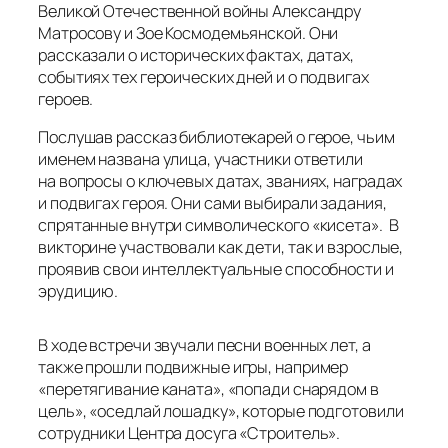
Великой Отечественной войны Александру
Матросову и Зое Космодемьянской. Они
рассказали о исторических фактах, датах,
событиях тех героических дней и о подвигах
героев.
Послушав рассказ библиотекарей о герое, чьим
именем названа улица, участники ответили
на вопросы о ключевых датах, званиях, наградах
и подвигах героя. Они сами выбирали задания,
спрятанные внутри символического «кисета». В
викторине участвовали как дети, так и взрослые,
проявив свои интеллектуальные способности и
эрудицию.
В ходе встречи звучали песни военных лет, а
также прошли подвижные игры, например
«перетягивание каната», «попади снарядом в
цель», «оседлай лошадку», которые подготовили
сотрудники Центра досуга «Строитель».