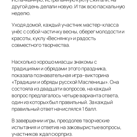
другой день делали новую. И так всю пасхальную
неделю.
Уходя домой, каждый участник мастер–класса
унёс с собой частичку весны, оберег молодости и
красоты, куклу «Веснянку» и радость
совместного творчества.
Насколько хорошо миасцы знакомы с
традициями и обрядами этого праздника,
показала познавательная игра–викторина
«Традиции и обряды русской Масленицы». Она
состояла из двадцати вопросов, на каждый
вопрос предлагалось четыре варианта ответа,
один из которых был правильный. За каждый
правильный ответ начислялся 1 балл.
В завершении игры, преодолев творческие
испытания и ответив на заковыристые вопросы,
участников ждал сюрприз.