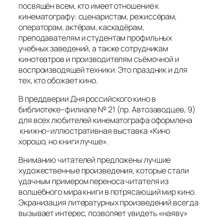
посвящён всем, кто имеет отношение к
кинематографу: сценаристам, режиссёрам,
операторам, актёрам, каскадёрам,
преподавателям и студентам профильных
учебных заведений, а также сотрудникам
кинотеатров и производителям съёмочной и
воспроизводящей техники. Это праздник и для
тех, кто обожает кино.
В преддверии Дня российского кино в
библиотеке–филиале № 21 (пр. Автозаводцев, 9)
для всех любителей кинематографа оформлена
книжно–иллюстративная выставка «Кино
хорошо, но книги лучше».
Вниманию читателей предложены лучшие
художественные произведения, которые стали
удачным примером переноса читателя из
волшебного мира книги в потрясающий мир кино.
Экранизация литературных произведений всегда
вызывает интерес, позволяет увидеть «наяву»