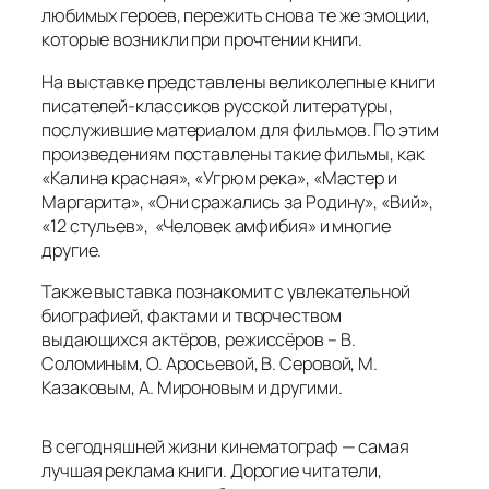
любимых героев, пережить снова те же эмоции,
которые возникли при прочтении книги.
На выставке представлены великолепные книги
писателей-классиков русской литературы,
послужившие материалом для фильмов. По этим
произведениям поставлены такие фильмы, как
«Калина красная», «Угрюм река», «Мастер и
Маргарита», «Они сражались за Родину», «Вий»,
«12 стульев», «Человек амфибия» и многие
другие.
Также выставка познакомит с увлекательной
биографией, фактами и творчеством
выдающихся актёров, режиссёров – В.
Соломиным, О. Аросьевой, В. Серовой, М.
Казаковым, А. Мироновым и другими.
В сегодняшней жизни кинематограф — самая
лучшая реклама книги. Дорогие читатели,