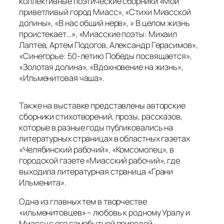
«Золотая долина», «Вдохновение на жизнь»,
«Ильменитовая чаша».
Также на выставке представлены авторские
сборники стихотворений, прозы, рассказов,
которые в разные годы публиковались на
литературных страницах в областных газетах
«Челябинский рабочий», «Комсомолец», в
городской газете «Миасский рабочий», где
выходила литературная страница «Грани
Ильменита».
Одна из главных тем в творчестве
«ильменитовцев» – любовь к родному Уралу и
Миассу с его самобытной природой,
прекрасными и завораживающими историями и
легендами.
Книги писателей-земляков прививают любовь и
уважение к истории и культуре родного края,