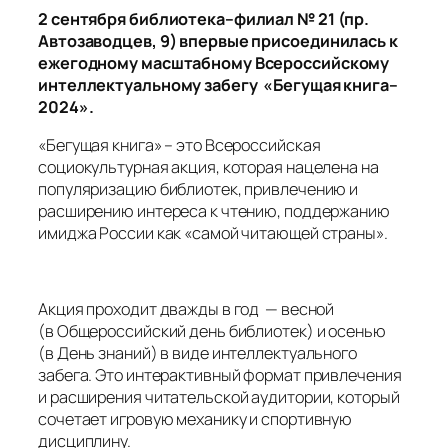
2 сентября библиотека–филиал № 21 (пр.
Автозаводцев, 9) впервые присоединилась к
ежегодному масштабному Всероссийскому
интеллектуальному забегу «Бегущая книга–
2024».
«Бегущая книга» – это Всероссийская
социокультурная акция, которая нацелена на
популяризацию библиотек, привлечению и
расширению интереса к чтению, поддержанию
имиджа России как «самой читающей страны».
Акция проходит дважды в год — весной
(в Общероссийский день библиотек) и осенью
(в День знаний) в виде интеллектуального
забега. Это интерактивный формат привлечения
и расширения читательской аудитории, который
сочетает игровую механику и спортивную
дисциплину.