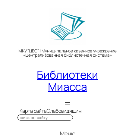
Перейти
к
содержимому
МКУ "ЦБС" | Муниципальное казенное учреждение
«Централизованная библиотечная система»
Библиотеки
Миасса
Карта сайта
Слабовидящим
Поиск
Меню