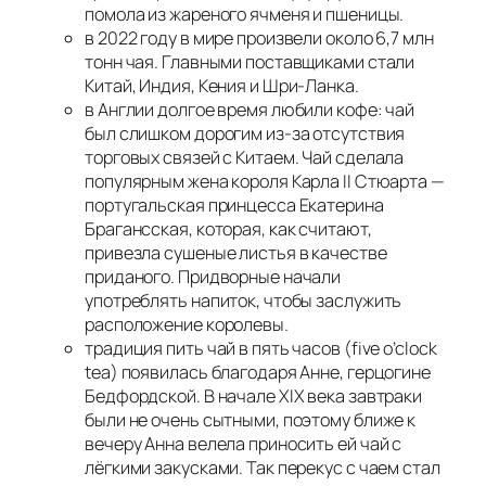
помола из жареного ячменя и пшеницы.
в 2022 году в мире произвели около 6,7 млн
тонн чая. Главными поставщиками стали
Китай, Индия, Кения и Шри-Ланка.
в Англии долгое время любили кофе: чай
был слишком дорогим из-за отсутствия
торговых связей с Китаем. Чай сделала
популярным жена короля Карла II Стюарта —
португальская принцесса Екатерина
Брагансская, которая, как считают,
привезла сушеные листья в качестве
приданого. Придворные начали
употреблять напиток, чтобы заслужить
расположение королевы.
традиция пить чай в пять часов (five o’clock
tea) появилась благодаря Анне, герцогине
Бедфордской. В начале XIX века завтраки
были не очень сытными, поэтому ближе к
вечеру Анна велела приносить ей чай с
лёгкими закусками. Так перекус с чаем стал