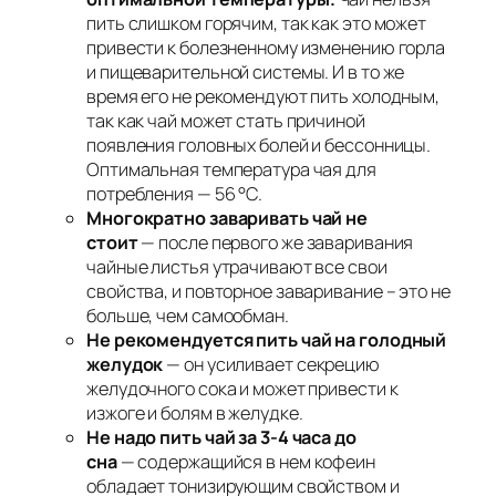
пить слишком горячим, так как это может
привести к болезненному изменению горла
и пищеварительной системы. И в то же
время его не рекомендуют пить холодным,
так как чай может стать причиной
появления головных болей и бессонницы.
Оптимальная температура чая для
потребления — 56 °С.
Многократно заваривать чай не
стоит
— после первого же заваривания
чайные листья утрачивают все свои
свойства, и повторное заваривание – это не
больше, чем самообман.
Не рекомендуется пить чай на голодный
желудок
— он усиливает секрецию
желудочного сока и может привести к
изжоге и болям в желудке.
Не надо пить чай за 3-4 часа до
сна
— содержащийся в нем кофеин
обладает тонизирующим свойством и