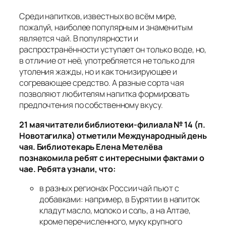
Среди напитков, известных во всём мире,
пожалуй, наиболее популярным и знаменитым
является чай. В популярности и
распространённости уступает он только воде, но,
в отличие от неё, употребляется не только для
утоления жажды, но и как тонизирующее и
согревающее средство. А разные сорта чая
позволяют любителям напитка формировать
предпочтения по собственному вкусу.
21 мая читатели библиотеки-филиала № 14 (п.
Новотагилка) отметили Международный день
чая. Библиотекарь Елена Метелёва
познакомила ребят с интересными фактами о
чае. Ребята узнали, что:
в разных регионах России чай пьют с
добавками: например, в Бурятии в напиток
кладут масло, молоко и соль, а на Алтае,
кроме перечисленного, муку крупного