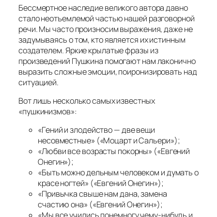
Бессмертное наследие великого автора давно
стало неотъемлемой частью нашей разговорной
речи. Мы часто произносим выражения, даже не
задумываясь о том, кто является их истинным
создателем. Яркие крылатые фразы из
произведений Пушкина помогают нам лаконично
выразить сложные эмоции, поиронизировать над
ситуацией.
Вот лишь несколько самых известных
«пушкинизмов»:
«Гений и злодейство — две вещи
несовместные» («Моцарт и Сальери»);
«Любви все возрасты покорны» («Евгений
Онегин»);
«Быть можно дельным человеком и думать о
красе ногтей» («Евгений Онегин»);
«Привычка свыше нам дана, замена
счастию она» («Евгений Онегин»);
«Мы все учились понемногу чему-нибудь и