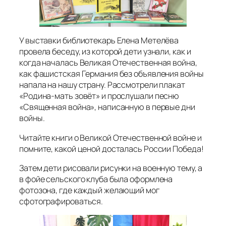
У выставки библиотекарь Елена Метелёва
провела беседу, из которой дети узнали, как и
когда началась Великая Отечественная война,
как фашистская Германия без объявления войны
напала на нашу страну. Рассмотрели плакат
«Родина-мать зовёт» и прослушали песню
«Священная война», написанную в первые дни
войны.
Читайте книги о Великой Отечественной войне и
помните, какой ценой досталась России Победа!
Затем дети рисовали рисунки на военную тему, а
в фойе сельского клуба была оформлена
фотозона, где каждый желающий мог
сфотографироваться.