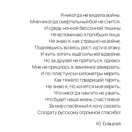
Я никогда не видела войны.
Мне никогда смертельный бой не снится.
И средь ночной бессонной тишины
Не вспоминаю я погибших лица.
Не знаю я, как страшно на войне,
Поднявшись во весь рост, идти в атаку.
И жить хотеть ещё сильней вдвойне,
Но за друзей не прятаться, однако.
Мне не пришлось в землянке замерзать,
И по-пластунски километры мерить.
Как тяжело товарищей терять,
Не знаю я. Но хочется мне верить,
Что никогда нам это не узнать,
Что будет наша жизнь счастливой.
За мир спасённый я хочу сказать
Солдату русскому огромное спасибо!
Ю. Енацкая