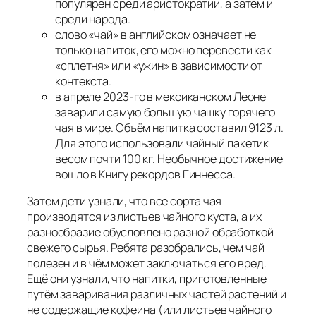
популярен среди аристократии, а затем и
среди народа.
слово «чай» в английском означает не
только напиток, его можно перевести как
«сплетня» или «ужин» в зависимости от
контекста.
в апреле 2023-го в мексиканском Леоне
заварили самую большую чашку горячего
чая в мире. Объём напитка составил 9123 л.
Для этого использовали чайный пакетик
весом почти 100 кг. Необычное достижение
вошло в Книгу рекордов Гиннесса.
Затем дети узнали, что все сорта чая
производятся из листьев чайного куста, а их
разнообразие обусловлено разной обработкой
свежего сырья. Ребята разобрались, чем чай
полезен и в чём может заключаться его вред.
Ещё они узнали, что напитки, приготовленные
путём заваривания различных частей растений и
не содержащие кофеина (или листьев чайного