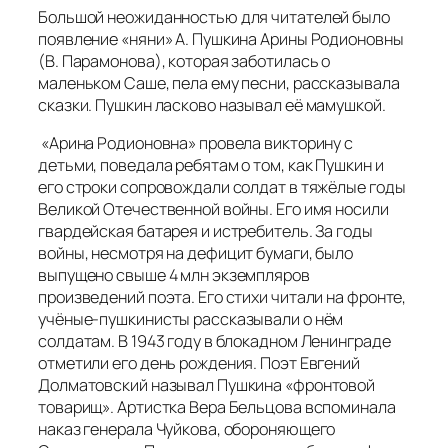
Большой неожиданностью для читателей было
появление «няни» А. Пушкина Арины Родионовны
(В. Парамонова), которая заботилась о
маленьком Саше, пела ему песни, рассказывала
сказки. Пушкин ласково называл её мамушкой.
«Арина Родионовна» провела викторину с
детьми, поведала ребятам о том, как Пушкин и
его строки сопровождали солдат в тяжёлые годы
Великой Отечественной войны. Его имя носили
гвардейская батарея и истребитель. За годы
войны, несмотря на дефицит бумаги, было
выпущено свыше 4 млн экземпляров
произведений поэта. Его стихи читали на фронте,
учёные-пушкинисты рассказывали о нём
солдатам. В 1943 году в блокадном Ленинграде
отметили его день рождения. Поэт Евгений
Долматовский называл Пушкина «фронтовой
товарищ». Артистка Вера Бельцова вспоминала
наказ генерала Чуйкова, обороняющего