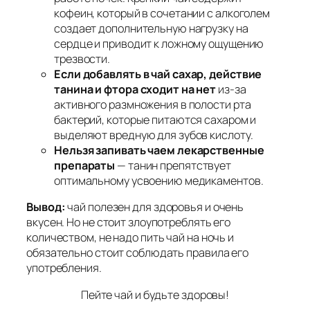
кофеин, который в сочетании с алкоголем
создает дополнительную нагрузку на
сердце и приводит к ложному ощущению
трезвости.
Если добавлять в чай сахар, действие
танина и фтора сходит на нет
из-за
активного размножения в полости рта
бактерий, которые питаются сахаром и
выделяют вредную для зубов кислоту.
Нельзя запивать чаем лекарственные
препараты
— танин препятствует
оптимальному усвоению медикаментов.
Вывод:
чай полезен для здоровья и очень
вкусен. Но не стоит злоупотреблять его
количеством, не надо пить чай на ночь и
обязательно стоит соблюдать правила его
употребления.
Пейте чай и будьте здоровы!