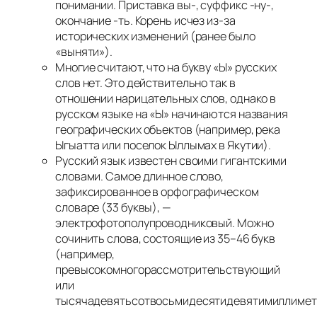
понимании. Приставка вы-, суффикс -ну-,
окончание -ть. Корень исчез из-за
исторических изменений (ранее было
«выняти»).
Многие считают, что на букву «Ы» русских
слов нет. Это действительно так в
отношении нарицательных слов, однако в
русском языке на «Ы» начинаются названия
географических объектов (например, река
Ыгыатта или поселок Ыллымах в Якутии).
Русский язык известен своими гигантскими
словами. Самое длинное слово,
зафиксированное в орфографическом
словаре (33 буквы), —
электрофотополупроводниковый. Можно
сочинить слова, состоящие из 35–46 букв
(например,
превысокомногорассмотрительствующий
или
тысячадевятьсотвосьмидесятидевятимиллимет