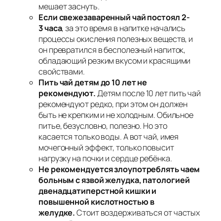
мешает заснуть.
Если свежезаваренный чай постоял 2-
3 часа
, за это время в напитке начались
процессы окисления полезных веществ, и
он превратился в бесполезный напиток,
обладающий резким вкусом и красящими
свойствами.
Пить чай детям до 10 лет не
рекомендуют.
Детям после 10 лет пить чай
рекомендуют редко, при этом он должен
быть не крепким и не холодным. Обильное
питье, безусловно, полезно. Но это
касается только воды. А вот чай, имея
мочегонный эффект, только повысит
нагрузку на почки и сердце ребёнка.
Не рекомендуется злоупотреблять чаем
больным с язвой желудка, патологией
двенадцатиперстной кишки и
повышенной кислотностью в
желудке.
Стоит воздерживаться от частых