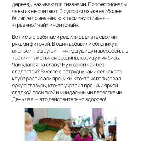
дерева), называются тизанами. Профессионалы
чаем их не считают. В русском языке наиболее
близкие по значению к термину «тизан» —
«травяной чай» и «фиточай».
Вот и мы с ребятами решили сделать своими
руками фиточай. В один добавили облепиху и
апельсин, в другой — мяту, душицу и зверобой, а в
третий — листья смородины, корицу и имбирь.
Чай удался на славу! Ну и какой чай без
сладостей? Вместе с сотрудниками сельского
клуба расписали пряники. Кто‑то использовал
яркую глазурь, кто‑то украсил пряники яркой
сладкой посыпкой и миндальными лепестками.
День чая — это действительно здорово!