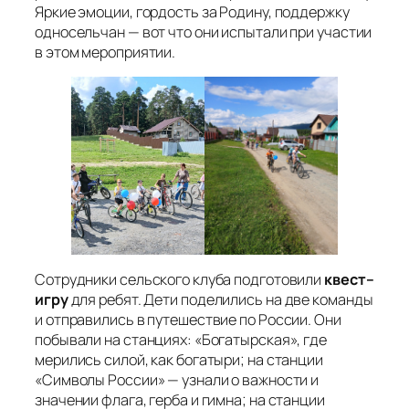
Яркие эмоции, гордость за Родину, поддержку
односельчан — вот что они испытали при участии
в этом мероприятии.
Сотрудники сельского клуба подготовили
квест–
игру
для ребят. Дети поделились на две команды
и отправились в путешествие по России. Они
побывали на станциях: «Богатырская», где
мерились силой, как богатыри; на станции
«Символы России» — узнали о важности и
значении флага, герба и гимна; на станции