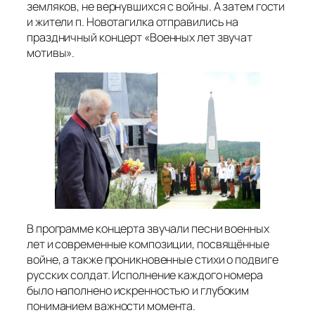
земляков, не вернувшихся с войны. А затем гости
и жители п. Новотагилка отправились на
праздничный концерт «Военных лет звучат
мотивы».
В программе концерта звучали песни военных
лет и современные композиции, посвящённые
войне, а также проникновенные стихи о подвиге
русских солдат. Исполнение каждого номера
было наполнено искренностью и глубоким
пониманием важности момента.