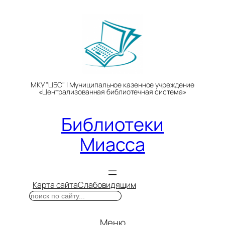
Перейти
к
содержимому
МКУ "ЦБС" | Муниципальное казенное учреждение
«Централизованная библиотечная система»
Библиотеки
Миасса
Карта сайта
Слабовидящим
Поиск
Меню