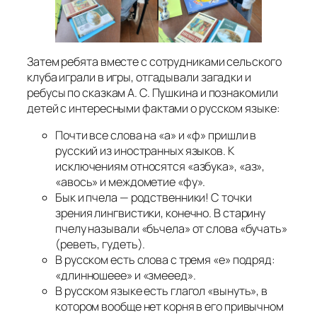
Затем ребята вместе с сотрудниками сельского
клуба играли в игры, отгадывали загадки и
ребусы по сказкам А. С. Пушкина и познакомили
детей с интересными фактами о русском языке:
Почти все слова на «а» и «ф» пришли в
русский из иностранных языков. К
исключениям относятся «азбука», «аз»,
«авось» и междометие «фу».
Бык и пчела — родственники! С точки
зрения лингвистики, конечно. В старину
пчелу называли «бъчела» от слова «бучать»
(реветь, гудеть).
В русском есть слова с тремя «е» подряд:
«длинношеее» и «змееед».
В русском языке есть глагол «вынуть», в
котором вообще нет корня в его привычном