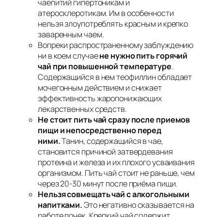
чаепитий гипертоникам и
атеросклеротикам. Им в особенности
нельзя злоупотреблять красным и крепко
заваренным чаем.
Вопреки распространенному заблуждению
ни в коем случае
не нужно пить горячий
чай при повышенной температуре
.
Содержащийся в нем теофиллин обладает
мочегонным действием и снижает
эффективность жаропонижающих
лекарственных средств.
Не стоит пить чай сразу после приемов
пищи и непосредственно перед
ними.
Танин, содержащийся в чае,
становится причиной затвердевания
протеина и железа и их плохого усваивания
организмом. Пить чай стоит не раньше, чем
через 20-30 минут после приёма пищи.
Нельзя совмещать чай с алкогольными
напитками.
Это негативно сказывается на
работе почек. Крепкий чай содержит