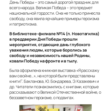
День Победы – это самый дорогой праздник для
всего народа. Великая Победа – это предмет
национальной гордости. Она не только принесла
свободу, она явила ярчайшие примеры героизма
и патриотизма.
В библиотеке-филиале №14 (п. Новотагилка)
в преддверии Дня Победы прошли
мероприятия, отдающие дань глубокого
уважения людям, которые боролись за
свободу и независимость нашей Родины,
ковали Победу на фронте и в тылу.
Была оформлена книжная выставка «Я расскажу
вам о войне…», на которой были представлены
книги Г. Бакланова, Ю. Бондарева, Э. Казакевич и
др. Читатели познакомились с книгами, которые
рассказывают о Великой Отечественной войне, о
беззаветном героизме, о подвигах.