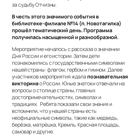
за судьбу Отчизны.
В честь этого значимого события в
библиотеке-филиале №14 (п. Новотагилка)
прошёл тематический день. Программа
получилась насыщенной и разнообразной.
Мероприятие началось с рассказа о значении
Дня России и его истории. Затем дети
познакомились с государственными символами
нашей страны: флагом, гербом и гимном. Далее
участников мероприятия ждала
познавательная
викторина
о России. Юные знатоки отвечали на
вопросы о столице страны, главных
достопримечательностях, символах и
традициях. Ребята показали свои знания и
вспомнили, что у нашей страны есть
неофициальные символы, такие как медведь,
берёзка, матрёшка, Кремль, Красная площадь,
самовар и другие.