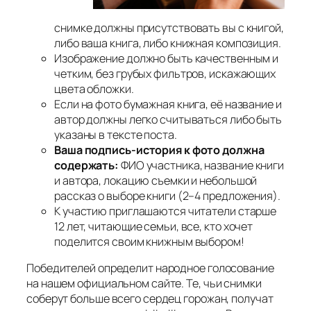
снимке должны присутствовать вы с книгой,
либо ваша книга, либо книжная композиция.
Изображение должно быть качественным и
четким, без грубых фильтров, искажающих
цвета обложки.
Если на фото бумажная книга, её название и
автор должны легко считываться либо быть
указаны в тексте поста.
Ваша подпись-история к фото должна
содержать:
ФИО участника, название книги
и автора, локацию съемки и небольшой
рассказ о выборе книги (2–4 предложения).
К участию приглашаются читатели старше
12 лет, читающие семьи, все, кто хочет
поделится своим книжным выбором!
Победителей определит народное голосование
на нашем официальном сайте. Те, чьи снимки
соберут больше всего сердец горожан, получат