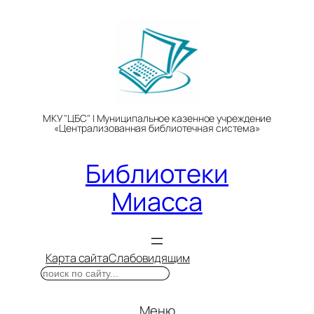
Перейти
к
содержимому
МКУ "ЦБС" | Муниципальное казенное учреждение
«Централизованная библиотечная система»
Библиотеки
Миасса
Карта сайта
Слабовидящим
Поиск
Меню