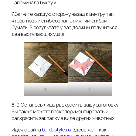
напоминала букву V.
7.Загните каждую сторону назад к центру так,
чтобы новый сгиб совпал с нижним сгибом
бумаги. В результате у вас должны получиться
два выступающих ушка.
9.
8.
8-9.Осталось лишь раскрасить вашу заготовку!
Вы также можете поэкспериментировать и
раскрасить закладку в виде других животных.
Идея с сайта
burdastyle.ru
. Здесь же — как