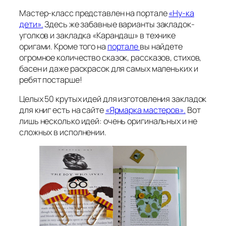
Мастер-класс представлен на портале
«Ну-ка
дети».
Здесь же забавные варианты закладок-
уголков и закладка «Карандаш» в технике
оригами. Кроме того на
портале
вы найдете
огромное количество сказок, рассказов, стихов,
басен и даже раскрасок для самых маленьких и
ребят постарше!
Целых 50 крутых идей для изготовления закладок
для книг есть на сайте
«Ярмарка мастеров».
Вот
лишь несколько идей: очень оригинальных и не
сложных в исполнении.