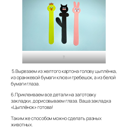
7.
5.Вырезаем из желтого картона голову цыплёнка,
из оранжевой бумаги клюв и гребешок, а из белой
бумаги глаза.
6.Приклеиваем все детали на заготовку
закладки, дорисовываем глаза. Ваша закладка
«Цыплёнок» готова!
Таким же способом можно сделать разных
животных.