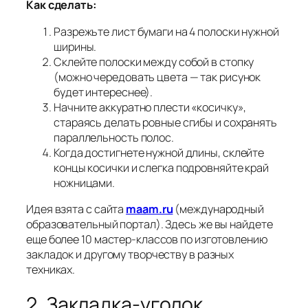
Как сделать:
Разрежьте лист бумаги на 4 полоски нужной
ширины.
Склейте полоски между собой в стопку
(можно чередовать цвета — так рисунок
будет интереснее).
Начните аккуратно плести «косичку»,
стараясь делать ровные сгибы и сохранять
параллельность полос.
Когда достигнете нужной длины, склейте
концы косички и слегка подровняйте край
ножницами.
Идея взята с сайта
maam.ru
(международный
образовательный портал). Здесь же вы найдете
еще более 10 мастер-классов по изготовлению
закладок и другому творчеству в разных
техниках.
2. Закладка-уголок