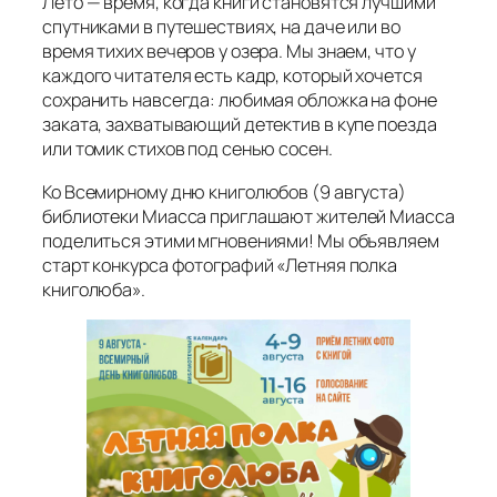
Лето — время, когда книги становятся лучшими
спутниками в путешествиях, на даче или во
время тихих вечеров у озера. Мы знаем, что у
каждого читателя есть кадр, который хочется
сохранить навсегда: любимая обложка на фоне
заката, захватывающий детектив в купе поезда
или томик стихов под сенью сосен.
Ко Всемирному дню книголюбов (9 августа)
библиотеки Миасса приглашают жителей Миасса
поделиться этими мгновениями! Мы объявляем
старт конкурса фотографий «Летняя полка
книголюба».