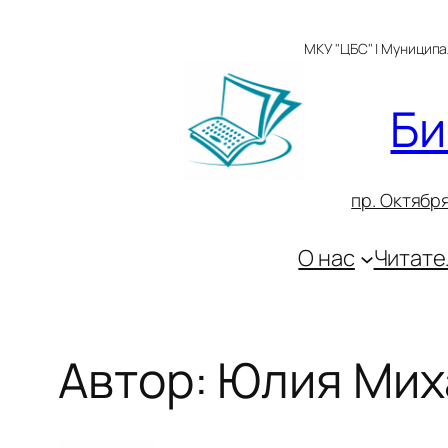
Перейти
к
МКУ "ЦБС" | Муницип
содержимому
Би
пр. Октября
О нас
Читате
Автор:
Юлия Мих