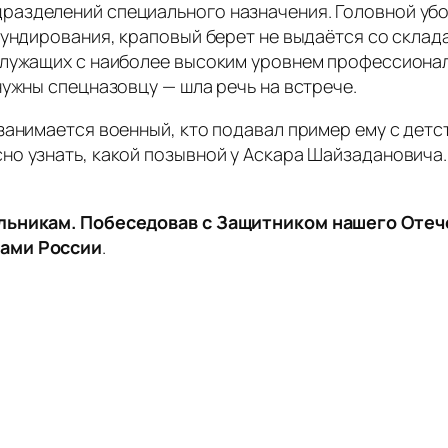
азделений специального назначения. Головной убо
мундирования, краповый берет не выдаётся со склад
служащих с наиболее высоким уровнем профессионал
нужны спецназовцу — шла речь на встрече.
занимается военный, кто подавал пример ему с детст
о узнать, какой позывной у Аскара Шайзадановича.
ольникам. Побеседовав с Защитником нашего Отеч
тами России
.