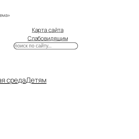
тема»
Карта сайта
Слабовидящим
Поиск
m
ube
нтакте
ая среда
Детям