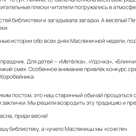
жигательные пляски читатели погружались в атмосф
тей библиотеки и загадывала загадки. А весёлый П
ки.
ные истории обо всех днях Масленичной недели, по
раздник. Для детей – «Метёлка», «Удочка», «Блинчик
мкий смех. Особенное внимание привлёк конкурс ср
 Коробейника.
иким постом, это наш старинный обычай прощаться с 
ои заклички. Мы решили возродить эту традицию и пр
расна, приди весна!
ашу библиотеку, а чучело Масленицы мы «сожгли».