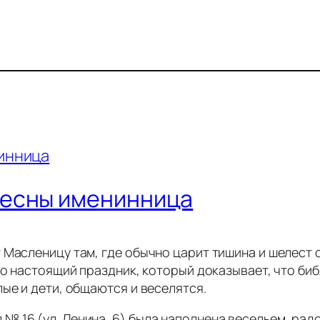
весны именинница
 Масленицу там, где обычно царит тишина и шелест 
то настоящий праздник, который доказывает, что биб
ые и дети, общаются и веселятся.
№ 16 (ул. Ленина, 6) была наполнена весельем, рад