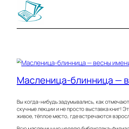
Масленица-блинница — 
Вы когда-нибудь задумывались, как отмечают
скучные лекции и не просто выставка книг! Э
живое, тёплое место, где встречаются взросл
Всю масленичную неделю библиотека-филиал 