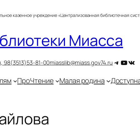
альное казенное учреждение «Централизованная библиотечная сис
блиотеки Миасса
Telegra
YouT
ВКо
, 9
8(3513)53-81-00
miasslib@miass.gov74.ru
лям
ПроЧтение
Малая родина
Доступн
айлова