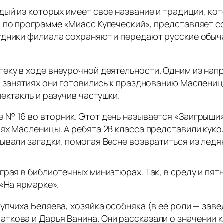
дый из которых имеет свое название и традиции, ко
 по программе «Миасс Купеческий», представляет со
удники филиала сохраняют и передают русские обыч
ку в ходе внеурочной деятельности. Одним из напра
х занятиях они готовились к празднованию Маслениц
ектакль и разучив частушки.
 № 16 во вторник. Этот день называется «Заигрыши»
иях Масленицы. А ребята 2В класса представили кук
ывали загадки, помогая Весне возвратиться из ледя
грая в библиотечных миниатюрах. Так, в среду и пя
 «На ярмарке».
упчиха Беляева, хозяйка особняка (в её роли — зав
ткова и Дарья Ванина. Они рассказали о значении 