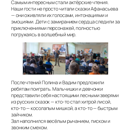
Самым интересным стали актёрские чтения.
Наши гости не просто читали сказки Афанасьева
— они оживляли их голосами, интонациями и
эмоциями. Дети с замиранием сердца следили за
приключениями персонажей, полностью
погружаясь в волшебный мир.
После чтений Полина и Вадим предложили
ребятам поиграть. Мальчишки и девчонки
представили себя настоящими лесными зверями
из русских сказок — кто-то стал хитрой лисой,
кто-то — косолапым мишкой, а кто-то — быстрым
зайчиком.
Зал наполнился весёлым рычанием, писком и
звонким смехом.