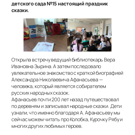
детского сада №15 настоящий праздник
сказки.
Открыла встречу ведущий библиотекарь Вера
Ивановна Зырина. А затем последовало
увлекательное знакомство с краткой биографией
Александра Николаевича Афанасьева —
человека, который является собирателем
русских народных сказок.
Афанасьев почти 200 лет назад путешествовал
по деревням и записывал народные сказки. Дети
узнали, что именно благодаря А. Афанасьеву мы
сейчас можем читать про Колобка, Курочку Рябу и
многих других любимых героев.