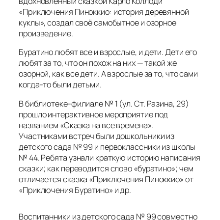
вдохновлённый сказкой Карло Коллоди
«Приключения Пиноккио: история деревянной
куклы», создал своё самобытное и озорное
произведение.
Буратино любят все и взрослые, и дети. Дети его
любят за то, что он похож на них — такой же
озорной, как все дети. А взрослые за то, что сами
когда-то были детьми.
В библиотеке-филиале № 1 (ул. Ст. Разина, 29)
прошло интерактивное мероприятие под
названием «Сказка на все времена».
Участниками встреч были дошкольники из
детского сада № 99 и первоклассники из школы
№ 44. Ребята узнали краткую историю написания
сказки; как переводится слово «буратино»; чем
отличается сказка «Приключения Пиноккио» от
«Приключения Буратино» и др.
Воспитанники из детского сада № 99 совместно