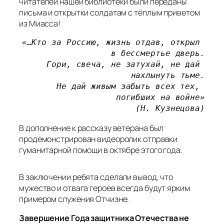
читателей нашей библиотеки были переданы
письма и открытки солдатам с тёплым приветом
из Миасса!
«…Кто за Россию, жизнь отдав, открыл 
в бессмертье дверь.
Гори, свеча, не затухай, не дай 
нахлынуть тьме.
Не дай живым забыть всех тех, 
погибших на войне»
(Н. Кузнецова)
В дополнение к рассказу ветерана был
продемонстрирован видеоролик отправки
гуманитарной помощи в октябре этого года.
В заключении ребята сделали вывод, что
мужество и отвага героев всегда будут ярким
примером служения Отчизне.
Завершение Года защитника Отечества не