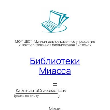
Перейти
к
содержимому
МКУ "ЦБС" | Муниципальное казенное учреждение
«Централизованная библиотечная система»
Библиотеки
Миасса
Карта сайта
Слабовидящим
Поиск
Меню