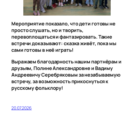
Мероприятие показало, что дети готовы не
просто слушать, но и творить,
перевоплощаться и фантазировать. Такие
встречи доказывают: сказка живёт, пока мы
сами готовы в неё играть!
Выражаем благодарность нашим партнёрам и
друзьям, Полине Александровне и Вадиму
Андреевичу
Серебряковым
за незабываемую
встречу, за возможность прикоснуться к
русскому фольклору!
20.07.2026