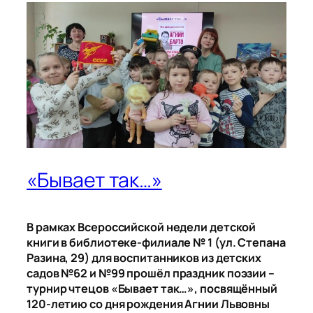
«Бывает так…»
В рамках Всероссийской недели детской
книги в библиотеке-филиале № 1 (ул. Степана
Разина, 29) для воспитанников из детских
садов №62 и №99 прошёл праздник поэзии –
турнир чтецов «Бывает так…», посвящённый
120-летию со дня рождения Агнии Львовны