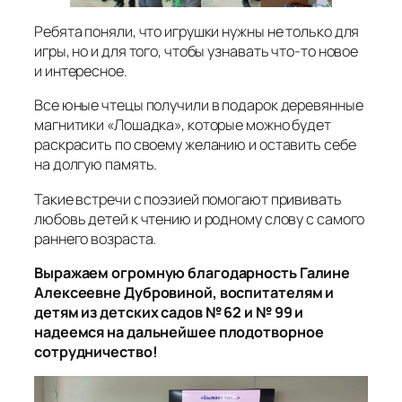
Ребята поняли, что игрушки нужны не только для
игры, но и для того, чтобы узнавать что-то новое
и интересное.
Все юные чтецы получили в подарок деревянные
магнитики «Лошадка», которые можно будет
раскрасить по своему желанию и оставить себе
на долгую память.
Такие встречи с поэзией помогают прививать
любовь детей к чтению и родному слову с самого
раннего возраста.
Выражаем огромную благодарность Галине
Алексеевне Дубровиной, воспитателям и
детям из детских садов № 62 и № 99 и
надеемся на дальнейшее плодотворное
сотрудничество!