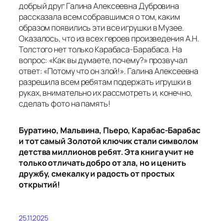
добрый друг Галина Алексеевна Дубровина
рассказала всем собравшимся о том, каким
образом появились эти все игрушки в Музее.
Оказалось, что из всех героев произведения А.Н.
Толстого нет только Карабаса-Барабаса. На
вопрос: «Как вы думаете, почему?» прозвучал
ответ: «Потому что он злой!». Галина Алексеевна
разрешила всем ребятам подержать игрушки в
руках, внимательно их рассмотреть и, конечно,
сделать фото на память!
Буратино, Мальвина, Пьеро, Карабас-Барабас
и тот самый Золотой ключик стали символом
детства миллионов ребят. Эта книга учит не
только отличать добро от зла, но и ценить
дружбу, смекалку и радость от простых
открытий!
25.11.2025