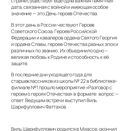
стране существует ещё одна важная памятная
дата, связанная с войной и имеющая особое
значение — это День героев Отечества.
В этот день в России чествуют Героев
Советского Союза, Героев Российской
Федерации и кавалеров ордена Святого Георгия
и ордена Славы, героев Отечества разных эпох и
различных по званию. Их объединило одно –
великая любовь к Родине и способность к её
защите.
В последние дни уходящего года для
старшеклассников из школы № 22 в библиотеке-
филиале №1 прошло мероприятие «Разговор с
героем о героях Отечества» в формате: вопрос —
ответ. Ведущим встречи выступил Виль
Шарифуллович Фаттахов.
Виль Шарифуллович родился в Миассе, окончил