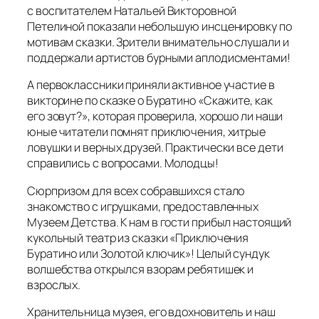
с воспитателем Натальей Викторовной
Петелиной показали небольшую инсценировку по
мотивам сказки. Зрители внимательно слушали и
поддержали артистов бурными аплодисментами!
А первоклассники приняли активное участие в
викторине по сказке о Буратино «Скажите, как
его зовут?», которая проверила, хорошо ли наши
юные читатели помнят приключения, хитрые
ловушки и верных друзей. Практически все дети
справились с вопросами. Молодцы!
Сюрпризом для всех собравшихся стало
знакомство с игрушками, предоставленных
Музеем Детства. К нам в гости прибыл настоящий
кукольный театр из сказки «Приключения
Буратино или Золотой ключик»! Целый сундук
волшебства открылся взорам ребятишек и
взрослых.
Хранительница музея, его вдохновитель и наш