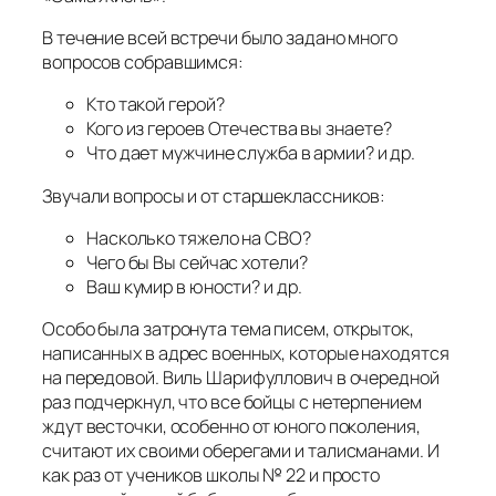
В течение всей встречи было задано много
вопросов собравшимся:
Кто такой герой?
Кого из героев Отечества вы знаете?
Что дает мужчине служба в армии? и др.
Звучали вопросы и от старшеклассников:
Насколько тяжело на СВО?
Чего бы Вы сейчас хотели?
Ваш кумир в юности? и др.
Особо была затронута тема писем, открыток,
написанных в адрес военных, которые находятся
на передовой. Виль Шарифуллович в очередной
раз подчеркнул, что все бойцы с нетерпением
ждут весточки, особенно от юного поколения,
считают их своими оберегами и талисманами. И
как раз от учеников школы № 22 и просто