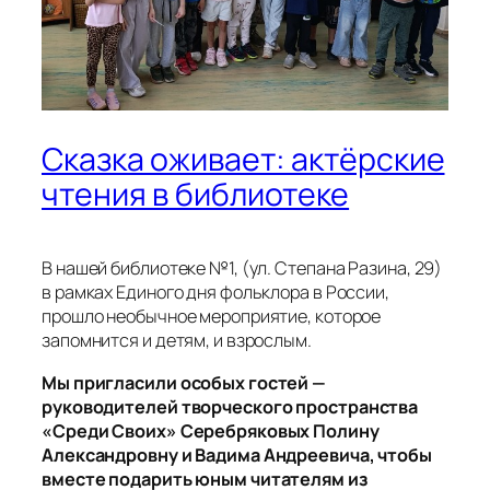
Сказка оживает: актёрские
чтения в библиотеке
В нашей библиотеке №1, (ул. Степана Разина, 29)
в рамках Единого дня фольклора в России,
прошло необычное мероприятие, которое
запомнится и детям, и взрослым.
Мы пригласили особых гостей —
руководителей творческого пространства
«Среди Своих» Серебряковых Полину
Александровну и Вадима Андреевича, чтобы
вместе подарить юным читателям из