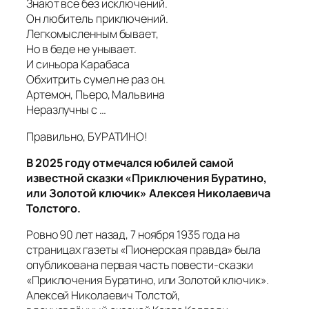
Знают все без исключений.
Он любитель приключений.
Легкомысленным бывает,
Но в беде не унывает.
И синьора Карабаса
Обхитрить сумел не раз он.
Артемон, Пьеро, Мальвина
Неразлучны с …
Правильно, БУРАТИНО!
В 2025 году отмечался юбилей самой
известной сказки «Приключения Буратино,
или Золотой ключик» Алексея Николаевича
Толстого.
Ровно 90 лет назад, 7 ноября 1935 года на
страницах газеты «Пионерская правда» была
опубликована первая часть повести-сказки
«Приключения Буратино, или Золотой ключик».
Алексей Николаевич Толстой,