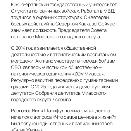
Южно-Уральский государственный университет.
Служил в пограничных войсках. Работал в МВД,
трудился в охранных структурах. Он ветеран
боевых действий на Северном Кавказе. Сейчас
занимает должность Председателя Совета
ветеранов Миасского городского округа.
С 2014 года занимается общественной
деятельностью и патриотическим воспитанием
молодёжи. Активно участвует в помощи бойцам
СВО, являясь участником общественно —
патриотического движения «ZOV Миасса».
Регулярно ездит на передовую с гуманитарными
грузами. С 2025 года является действующим
депутатом Собрания депутатов Миасского
городского округа 7 созыва.
Разговор Виля Шарифулловича с молодёжью
начался с вопроса «Что самое ценное в жизни?»
Был получен единственный правильный ответ:
«Сама Жизнь».