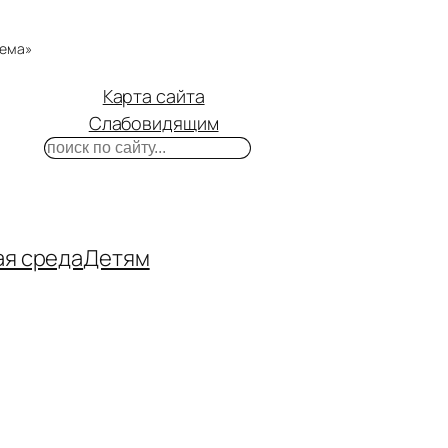
тема»
Карта сайта
Слабовидящим
Поиск
m
ube
нтакте
ая среда
Детям