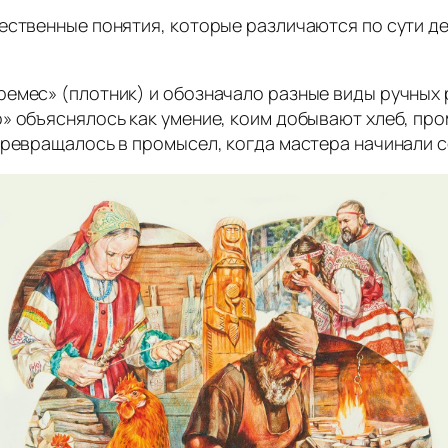
ественные понятия, которые различаются по сути де
емес» (плотник) и обозначало разные виды ручных 
» объяснялось как умение, коим добывают хлеб, пр
превращалось в промысел, когда мастера начинали с