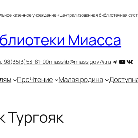
альное казенное учреждение «Централизованная библиотечная сис
блиотеки Миасса
Telegra
YouT
ВКо
, 9
8(3513)53-81-00
miasslib@miass.gov74.ru
лям
ПроЧтение
Малая родина
Доступн
к Тургояк