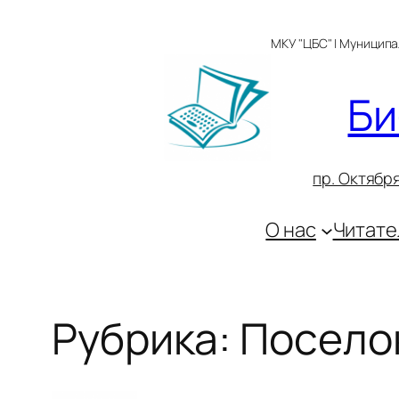
Перейти
к
МКУ "ЦБС" | Муницип
содержимому
Би
пр. Октября
О нас
Читате
Рубрика:
Посело