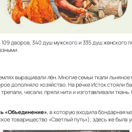
 109 дворов, 340 душ мужского и 335 душ женского п
азными.
емлях выращивали лён. Многие семьи ткали льняное 
ое дополняло хозяйство. На речке Исток стояли ба
 трепали, чесали, пряли нити и изготавливали ткань
ь «Объединение»
, в которую входила бондарная м
ое товарищество «Светлый путь»); здесь же была у