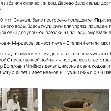
ая изба или купеческий дом. Дерево было самым дос
.
0‑х гг. Сначала было построено помещение «Парилка»
 много воды. Здесь гнули дуги для упряжи лошадей, п
 кошовки для удобной поездки на лошади, вырезали 
нович Мурдасов, заместителем Степан Желнин, мас
этому занимались этим делом в основном мужчины. 
кой Отечественной войны. Им поручалась ответствен
 Пётр Ефимович Чинёнов делал шикарные сани, кошовки
ту с 12 лет. Павел Иванович Лузин (1929 г. р.) и Па