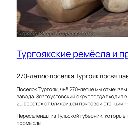
Тургоякские ремёсла и 
270-летию посёлка Тургояк посвящае
Посёлок Тургояк, чьё 270‑летие мы отмечаем
завода. Златоустовский округ тогда входил 
20 верстах от ближайшей почтовой станции —
Переселенцы из Тульской губернии, которые п
промыслы.