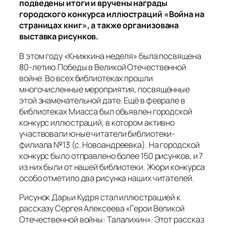
подведены итоги и вручены награды
городского конкурса иллюстраций «Война на
страницах книг», а также организована
выставка рисунков.
В этом году «Книжкина неделя» была посвящена
80-летию Победы в Великой Отечественной
войне. Во всех библиотеках прошли
многочисленные мероприятия, посвящённые
этой знаменательной дате. Ещё в феврале в
библиотеках Миасса был объявлен городской
конкурс иллюстраций, в котором активно
участвовали юные читатели библиотеки-
филиала №13 (с. Новоандреевка). На городской
конкурс было отправлено более 150 рисунков, и 7
из них были от нашей библиотеки. Жюри конкурса
особо отметило два рисунка наших читателей.
Рисунок Дарьи Кудря стал иллюстрацией к
рассказу Сергея Алексеева «Герои Великой
Отечественной войны: Талалихин». Этот рассказ