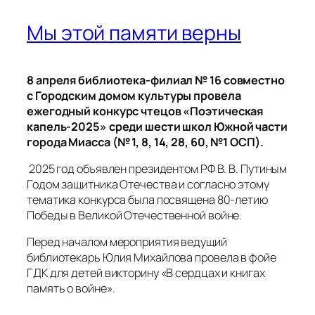
2025 год объявлен президентом РФ В. В. Путиным
Годом защитника Отечества и согласно этому
тематика конкурса была посвящена 80-летию
Победы в Великой Отечественной войне.
Перед началом мероприятия ведущий
библиотекарь Юлия Михайлова провела в фойе
ГДК для детей викторину «В сердцах и книгах
память о войне».
А со сцены школьники читали стихи знаменитых
поэтов: Юлии Друниной, Самуила Маршака,
Мусы Джалиля, Роберта Рождественского, Анны
Ахматовой, Евгения Евтушенко и других.
В составе жюри были: Наталья Ивановна
Забихулова, ведущий библиотекарь филиала №16
(председатель); Римма Мухаматдиновна
Бавольская, заведующий методическим