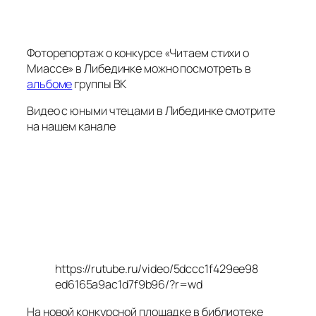
Фоторепортаж о конкурсе «Читаем стихи о
Миассе» в Либединке можно посмотреть в
альбоме
группы ВК
Видео с юными чтецами в Либединке смотрите
на нашем канале
https://rutube.ru/video/5dccc1f429ee98
ed6165a9ac1d7f9b96/?r=wd
На новой конкурсной площадке в библиотеке