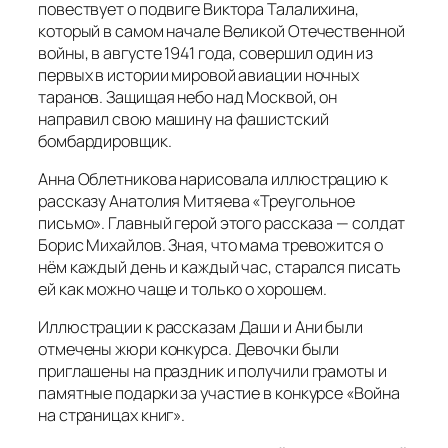
повествует о подвиге Виктора Талалихина,
который в самом начале Великой Отечественной
войны, в августе 1941 года, совершил один из
первых в истории мировой авиации ночных
таранов. Защищая небо над Москвой, он
направил свою машину на фашистский
бомбардировщик.
Анна Облетникова нарисовала иллюстрацию к
рассказу Анатолия Митяева «Треугольное
письмо». Главный герой этого рассказа — солдат
Борис Михайлов. Зная, что мама тревожится о
нём каждый день и каждый час, старался писать
ей как можно чаще и только о хорошем.
Иллюстрации к рассказам Даши и Ани были
отмечены жюри конкурса. Девочки были
приглашены на праздник и получили грамоты и
памятные подарки за участие в конкурсе «Война
на страницах книг».