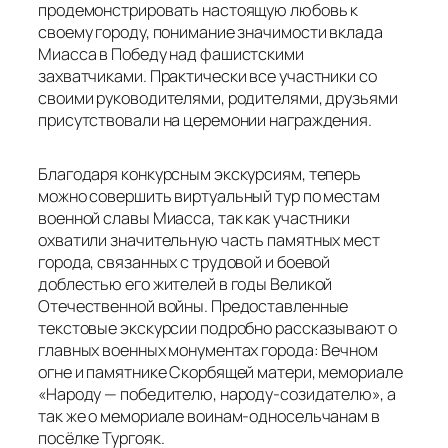
продемонстрировать настоящую любовь к
своему городу, понимание значимости вклада
Миасса в Победу над фашистскими
захватчиками. Практически все участники со
своими руководителями, родителями, друзьями
присутствовали на церемонии награждения.
Благодаря конкурсным экскурсиям, теперь
можно совершить виртуальный тур по местам
военной славы Миасса, так как участники
охватили значительную часть памятных мест
города, связанных с трудовой и боевой
доблестью его жителей в годы Великой
Отечественной войны. Предоставленные
текстовые экскурсии подробно рассказывают о
главных военных монументах города: Вечном
огне и памятнике Скорбящей матери, мемориале
«Народу — победителю, народу-созидателю», а
так же о мемориале воинам-односельчанам в
посёлке Тургояк.