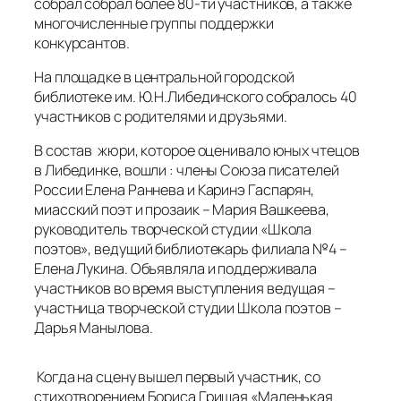
собрал собрал более 80-ти участников, а также
многочисленные группы поддержки
конкурсантов.
На площадке в центральной городской
библиотеке им. Ю.Н.Либединского собралось 40
участников с родителями и друзьями.
В состав жюри, которое оценивало юных чтецов
в Либединке, вошли : члены Союза писателей
России Елена Раннева и Каринэ Гаспарян,
миасский поэт и прозаик – Мария Вашкеева,
руководитель творческой студии «Школа
поэтов», ведущий библиотекарь филиала №4 –
Елена Лукина. Объявляла и поддерживала
участников во время выступления ведущая –
участница творческой студии Школа поэтов –
Дарья Манылова.
Когда на сцену вышел первый участник, со
стихотворением Бориса Гришая «Маленькая