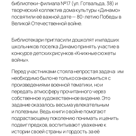
это трагедия, и через книги дети начинают
осознавать насколько важно избегать
конфликтов и сохранять мир. Рисунки участников
конкурса стали ярким примером того, как дети
воспринимают войну и её героев, передавая свои
впечатления через искусство.
На конкурс поступило 35 творческих работ,
ребята иллюстрировали такие произведения,
как:
«Похождения жука-носорога» Константина
Паустовского, «Кукла» Геннадия Черкашина,
«Медвежонок гвардии» Анатолия Митяева,
«Нахалёнок» Михаила Шолохова и многие другие
.
Торжественное награждения победителей
конкурса состоялась в рамках праздника «Война
на страницах детских книг», который проходил в
стенах Дома культуры «Динамо» с 25 по 28 марта.
Лучшие работы были отмечены дипломами и
полезными призами — альбомами для рисования.