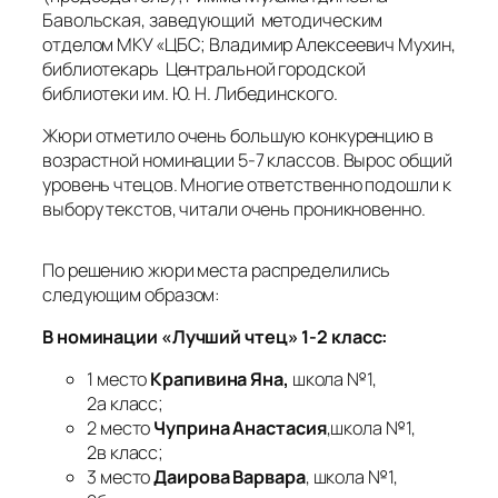
В номинации «Лучший чтец» 3-4 класс:
1 место
Пулатова Карина,
школа №28, 3
класс;
2 место
Яночкин Влад,
школа №14, 4б
класс;
3 место
Рыжков Илья,
школа №14, 4а класс.
В номинации «Лучший чтец» 5-7 класс:
1 место
Соколова Ульяна
, школа №1,
7б класс;
2 место
Рукина Ксения
, школа № 28,
5 класс;
3 место
Боброва Елизавета
, школа №
1ОСП, 5 класс.
В номинации «Лучший чтец» 8-11 класс:
1 место
Коляскина Ева,
школа № 1,
11а класс;
2 место
Налимова Мария
, школа №1,