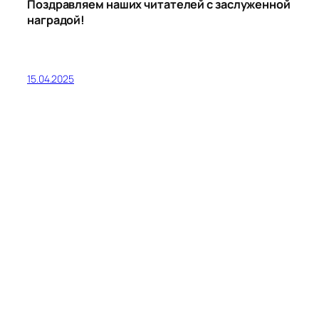
Поздравляем наших читателей с заслуженной
наградой!
15.04.2025
Мы этой памяти верны
8 апреля библиотека-филиал № 16 совместно
с Городским домом культуры провела
ежегодный конкурс чтецов «Поэтическая
капель-2025» среди шести школ Южной части
города Миасса (№ 1, 8, 14, 28, 60, №1 ОСП).