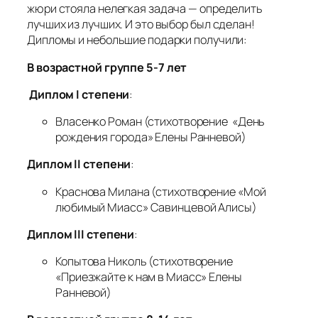
жюри стояла нелегкая задача — определить
лучших из лучших. И это выбор был сделан!
Дипломы и небольшие подарки получили:
В
возрастной группе
5-7 лет
Диплом
I
степени
:
Власенко Роман (стихотворение «День
рождения города» Елены Ранневой)
Диплом
II
степени
:
Краснова Милана (стихотворение «Мой
любимый Миасс» Савинцевой Алисы)
Диплом
III
степени
:
Копытова Николь (стихотворение
«Приезжайте к нам в Миасс» Елены
Ранневой)