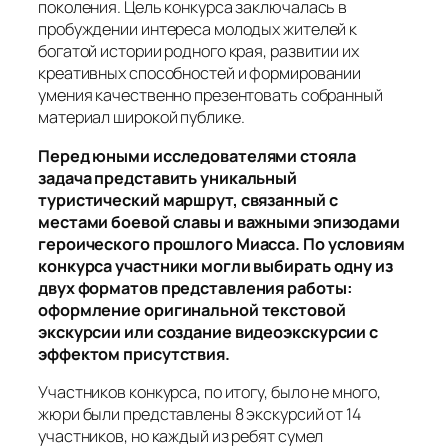
поколения. Цель конкурса заключалась в
пробуждении интереса молодых жителей к
богатой истории родного края, развитии их
креативных способностей и формировании
умения качественно презентовать собранный
материал широкой публике.
Перед юными исследователями стояла
задача представить уникальный
туристический маршрут, связанный с
местами боевой славы и важными эпизодами
героического прошлого Миасса. По условиям
конкурса участники могли выбирать одну из
двух форматов представления работы:
оформление оригинальной текстовой
экскурсии или создание видеоэкскурсии с
эффектом присутствия.
Участников конкурса, по итогу, было не много,
жюри были представлены 8 экскурсий от 14
участников, но каждый из ребят сумел