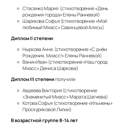
Стасенко Мария (стихотворение «День
рождения города» Елены Ранневой)
Шарикова Софья (стихотворение «Мой
любимый Миасс» Савинцевой Алисы)
Диплом
II
степени
:
Ныркова Анна (стихотворение «С днём
Рождения, Миасс!» Елены Ранневой)
Ванин Иван (стихотворение «Наш город
Миасс» Дениса Шаркова)
Диплом
III
степени
получили
Авдеева Виктория (стихотворение
«Знаменитый Миасс» Марата Шагиева)
Котова Софья (стихотворение «Ильмены»
Проскуряковой Лилии)
В
возрастной группе
8-14 лет