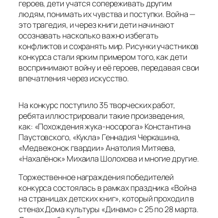
А остальным участникам были вручены памятные
свидетельства.
Мы выражаем благодарность всем юным
художникам за их трудолюбие и креативный
подход. Каждый рисунок — это уникальный
взгляд ребёнка на события прошлого,
наполненный искренними эмоциями и
фантазией. Эти маленькие истории помогают
сохранить память о тех, кто сражался за нашу
страну в то тяжелое время и принёс нам эту
Великую Победу!
Работы участников конкурса оценивались в
четырех возрастных номинациях:
-семьи с дошкольниками 5 лет;