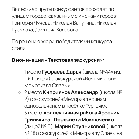
Видео-маршруты конкурсантов проходят по
улицам города, связанным с именами героев:
Григория Чучева, Николая Ватутина, Николая
Гуськова, Дмитрия Колесова.
По решению жюри, победителями конкурса
стали:
В номинация «Текстовая экскурсия»:
1 место
Гуфраева Дарья
(школа №44» им.
Г.Я.Грицая) с экскурсией «Вечный огонь
Мемориала Славы»,
2 место
Киприянов Александр
(школа №
2) с экскурсией «Мемориал воинам
односельчанам в посёлке Тургояк»,
3 место
коллективная работа Арсения
Гринькина, Пересвета Моключенко
(лицей № 6),
Марии Ступниковой
(школа
№ 18) с экскурсией к Мемориалу Славы на