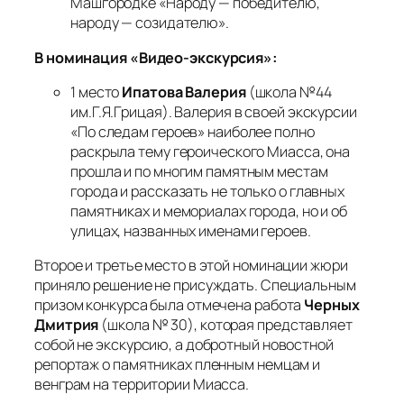
Машгородке «Народу — победителю,
народу — созидателю».
В номинация «Видео-экскурсия»:
1 место
Ипатова Валерия
(школа №44
им.Г.Я.Грицая). Валерия в своей экскурсии
«По следам героев» наиболее полно
раскрыла тему героического Миасса, она
прошла и по многим памятным местам
города и рассказать не только о главных
памятниках и мемориалах города, но и об
улицах, названных именами героев.
Второе и третье место в этой номинации жюри
приняло решение не присуждать. Специальным
призом конкурса была отмечена работа
Черных
Дмитрия
(школа № 30), которая представляет
собой не экскурсию, а добротный новостной
репортаж о памятниках пленным немцам и
венграм на территории Миасса.