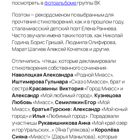
посмотреть в
фотоальбоме
группы ВК
Поэтом — рекордсменом по выбранным для
прочтения стихотворений, как и в прошлом году,
стала миасский детский поэт Елена Раннева.
Часто звучали имена таких поэтов, как Николай
Година, Борис Гришай, Людмила Олифирова,
Марат Шагиев Алексей Кочетков и другие.
Отличились чтецы, которые декламировали
стихотворения собственного сочинения:
Наволоцкая Александра
«Родной Миасс»,
Иштимерова Гульнара
«Сказ о Миассе», брат и
сестра
Красавины: Виктория
«Город Миасс» и
Александр
«Мой любимый город»,
Кузнецова
Любовь
«Миасс»,
Семилякин Егор
«Мой
Миасс»,
братья Гурские: Александр
«Мой юный
город» и
Илья
«Любимый город». Порадовали
участницы
Рукавишникова Анна
«Мой край озер
и гор Уральских…» (Яна Гулякова) и
Королёва
Сияна
«Миасс!» (Дарья Манылова), которые