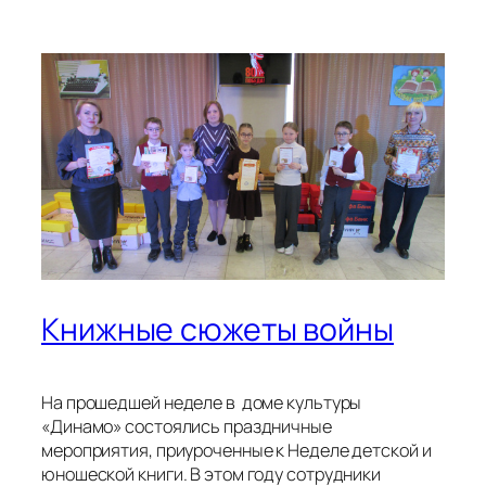
посвятили её важной дате — 80-летию Победы в
Великой Отечественной войне.
Библиотекари пригласили дошколят и младших
школьников поселка Динамо принять участие в
конкурсе детских рисунков «Книжные сюжеты
войны».
Перед участниками стояла непростая задача: им
необходимо было не только ознакомиться с
произведениями военной тематики, но и
передать атмосферу прочитанного через
собственное художественное видение. Это
задание оказалось весьма увлекательным
и полезным. Ведь книги о войне помогают
подрастающему поколению понимать и ценить
подвиг предков, воспитывают уважение к
истории своей страны и гордость за её
героев, дети учатся сопереживать другим
людям, понимать их чувства и поступки. Война —