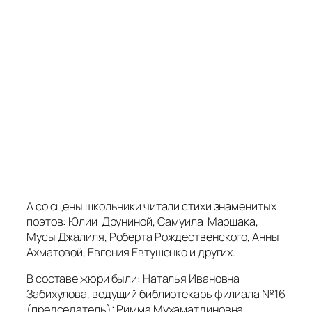
отделом МКУ «ЦБС; Владимир Алексеевич Мухин,
библиотекарь Центральной городской
библиотеки им. Ю. Н. Либединского.
Жюри отметило очень большую конкуренцию в
возрастной номинации 5-7 классов. Вырос общий
уровень чтецов. Многие ответственно подошли к
выбору текстов, читали очень проникновенно.
По решению жюри места распределились
следующим образом:
В номинации «Лучший чтец» 1-2 класс:
1 место
Крапивина Яна,
школа №1,
2а класс;
2 место
Чуприна Анастасия
,школа №1,
2в класс;
3 место
Даирова Варвара
, школа №1,
2б класс.