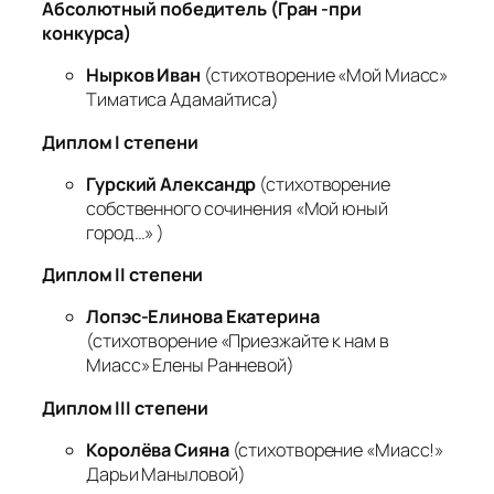
Абсолютный победитель
(Гран -при
конкурса)
Нырков Иван
(стихотворение «Мой Миасс»
Тиматиса Адамайтиса)
Диплом
I
степени
Гурский Александр
(стихотворение
собственного сочинения «Мой юный
город…» )
Диплом
II
степени
Лопэс-Елинова Екатерина
(стихотворение «Приезжайте к нам в
Миасс» Елены Ранневой)
Диплом
III
степени
Королёва Сияна
(стихотворение «Миасс!»
Дарьи Маныловой)