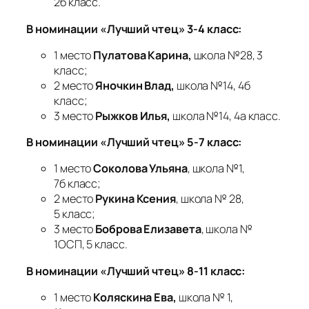
10а класс;
3 место
Ефремова Валерия
, школа №14, 9а
класс
Всего в мероприятии приняли участие 35
школьников с 1 по 11 класс.
Огромную благодарность выражаем
депутату ЗСО Челябинской области
Александру Леонидовичу Журавлеву и его по
помощнику Нелли Николаевне Киреевой за
предоставленные сладкие призы , а также —
творческому коллективу Городского дома
культуры за творческое сотрудничество.
10.04.2025