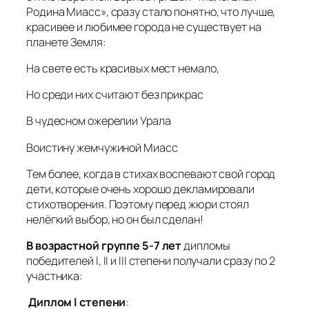
Родина Миасс», сразу стало понятно, что лучше,
красивее и любимее города не существует на
планете Земля:
На свете есть красивых мест немало,
Но среди них считают без прикрас
В чудесном ожерелии Урала
Воистину жемчужиной Миасс
Тем более, когда в стихах воспевают свой город
дети, которые очень хорошо декламировали
стихотворения. Поэтому перед жюри стоял
нелёгкий выбор, но он был сделан!
В возрастной группе 5-7 лет
дипломы
победителей I, II и III степени получали сразу по 2
участника:
Диплом
I
степени
: