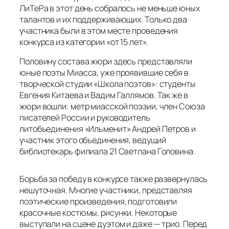
ЛиТеРа в этот день собралось не меньше юных
талантов и их поддерживающих. Только два
участника были в этом месте проведения
конкурса из категории «от 15 лет».
Половину состава жюри здесь представляли
юные поэты Миасса, уже проявившие себя в
творческой студии «Школа поэтов»: студенты
Евгения Китаева и Вадим Галлямов. Так же в
жюри вошли: метр миасской поэзии, член Союза
писателей России и руководитель
литобъединения «Ильменит» Андрей Петров и
участник этого объединения, ведущий
библиотекарь филиала 21 Светлана Головина.
Борьба за победу в конкурсе также развернулась
нешуточная. Многие участники, представляя
поэтические произведения, подготовили
красочные костюмы, рисунки. Некоторые
выступали на сцене дуэтом и даже — трио. Перед