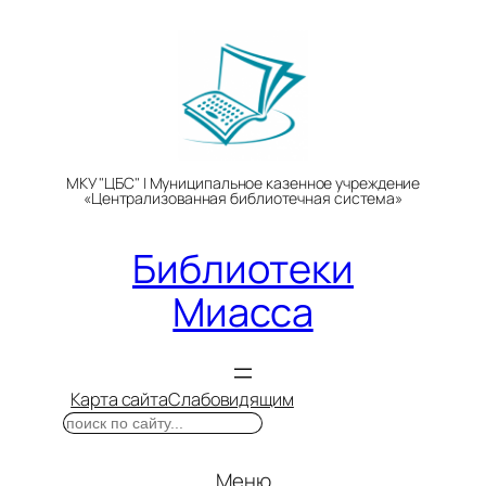
Перейти
к
содержимому
МКУ "ЦБС" | Муниципальное казенное учреждение
«Централизованная библиотечная система»
Библиотеки
Миасса
Карта сайта
Слабовидящим
Поиск
Меню