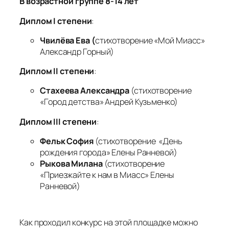
В
возрастной группе
8-14 лет
Диплом
I
степени
:
Чвилёва Ева (
стихотворение «Мой Миасс»
Александр Горный)
Диплом
II
степени
:
Стахеева Александра
(стихотворение
«Город детства» Андрей Кузьменко)
Диплом
III
степени
:
Фельк София
(стихотворение «День
рождения города» Елены Ранневой)
Рыкова Милана
(стихотворение
«Приезжайте к нам в Миасс» Елены
Ранневой)
Как проходил конкурс на этой площадке можно