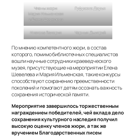
Члены жюри:
Гуфраева Дарья
Мария Ильменская
и Елена Шевелева
Ипатова Валерия
Черных Дмитрий
По мнению компетентного жюри, в состав
которого, помимо библиотечных специалистов
вошли научные сотрудники краеведческого
музея, присутствующие на мероприятии Елена
Шевелева и Мария Ильменская, такие конкурсы
способствуют сохранению преемственности
поколений и помогают детям осознать важность
сохранения исторической памяти.
Мероприятие завершилось торжественным
награждением победителей, чей вклад в дело
сохранения культурного наследия получил
высокую оценку членов жюри, а так же
вручением Благодарственных писем