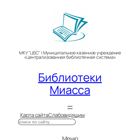
Перейти
к
содержимому
МКУ "ЦБС" | Муниципальное казенное учреждение
«Централизованная библиотечная система»
Библиотеки
Миасса
Карта сайта
Слабовидящим
Поиск
Меню