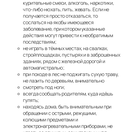
курительные смеси, алкоголь, наркотики,
что-либо нюхать, пить, жевать. Если не
получается просто отказаться, то
сослаться на якобы имеющееся
заболевание, при котором указанные
действия могут привести к необратимым
последствиям;
не играть в тѐмных местах, на свалках,
стройплощадках, пустырях и в заброшенных
зданиях, рядом с железной дорогой и
автомагистралью;
при походе в лес не поджигать сухую траву,
не лазить по деревьям, внимательно
смотреть под ноги;
всегда сообщать родителям, куда идѐшь
гулять;
находясь дома, быть внимательным при
обращении с острыми, режущими,
колющими предметами и
электронагревательными приборами, не