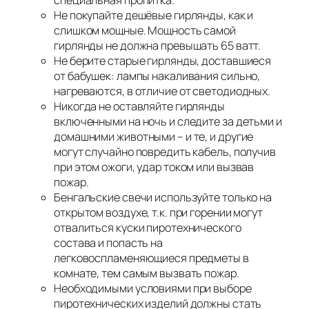
специальная пропитка.
Не покупайте дешёвые гирлянды, как и
слишком мощные. Мощность самой
гирлянды не должна превышать 65 ватт.
Не берите старые гирлянды, доставшиеся
от бабушек: лампы накаливания сильно,
нагреваются, в отличие от светодиодных.
Никогда не оставляйте гирлянды
включенными на ночь и следите за детьми и
домашними животными – и те, и другие
могут случайно повредить кабель, получив
при этом ожоги, удар током или вызвав
пожар.
Бенгальские свечи используйте только на
открытом воздухе, т.к. при горении могут
отвалиться куски пиротехнического
состава и попасть на
легковоспламеняющиеся предметы в
комнате, тем самым вызвать пожар.
Необходимыми условиями при выборе
пиротехнических изделий должны стать