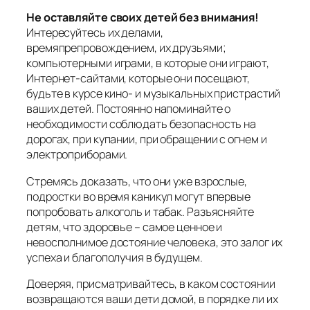
Не оставляйте своих детей без внимания!
Интересуйтесь их делами,
времяпрепровождением, их друзьями;
компьютерными играми, в которые они играют,
Интернет-сайтами, которые они посещают,
будьте в курсе кино- и музыкальных пристрастий
ваших детей. Постоянно напоминайте о
необходимости соблюдать безопасность на
дорогах, при купании, при обращении с огнем и
электроприборами.
Стремясь доказать, что они уже взрослые,
подростки во время каникул могут впервые
попробовать алкоголь и табак. Разъясняйте
детям, что здоровье – самое ценное и
невосполнимое достояние человека, это залог их
успеха и благополучия в будущем.
Доверяя, присматривайтесь, в каком состоянии
возвращаются ваши дети домой, в порядке ли их