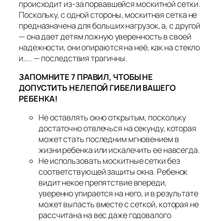
происходит из-за порвавшейся москитной сетки.
Поскольку, с одной стороны, москитная сетка не
предназначена для больших нагрузок, а, с другой
— она дает детям ложную уверенность в своей
надежности, они опираются на неё, как на стекло
и….. — последствия трагичны.
ЗАПОМНИТЕ 7 ПРАВИЛ, ЧТОБЫ НЕ
ДОПУСТИТЬ НЕЛЕПОЙ ГИБЕЛИ ВАШЕГО
РЕБЕНКА!
Не оставлять окно открытым, поскольку
достаточно отвлечься на секунду, которая
может стать последним мгновением в
жизни ребенка или искалечить ее навсегда.
Не использовать москитные сетки без
соответствующей защиты окна. Ребенок
видит некое препятствие впереди,
уверенно упирается на него, и в результате
может выпасть вместе с сеткой, которая не
рассчитана на вес даже годовалого