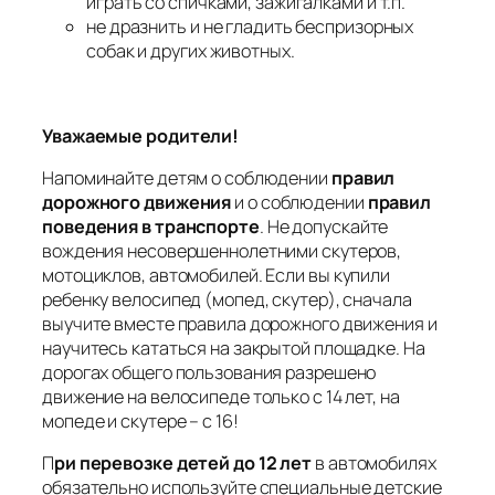
играть со спичками, зажигалками и т.п.
не дразнить и не гладить беспризорных
собак и других животных.
Уважаемые родители!
Напоминайте детям о соблюдении
правил
дорожного движения
и о соблюдении
правил
поведения в транспорте
. Не допускайте
вождения несовершеннолетними скутеров,
мотоциклов, автомобилей. Если вы купили
ребенку велосипед (мопед, скутер), сначала
выучите вместе правила дорожного движения и
научитесь кататься на закрытой площадке. На
дорогах общего пользования разрешено
движение на велосипеде только с 14 лет, на
мопеде и скутере – с 16!
П
ри перевозке детей до 12 лет
в автомобилях
обязательно используйте специальные детские