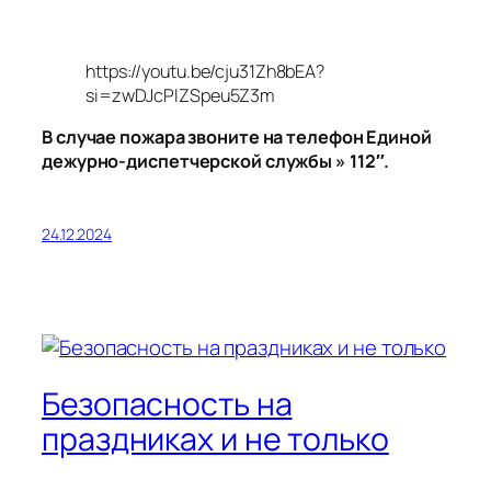
https://youtu.be/cju31Zh8bEA?
si=zwDJcPlZSpeu5Z3m
В случае пожара звоните на телефон Единой
дежурно-диспетчерской службы » 112″.
24.12.2024
Безопасность на
праздниках и не только