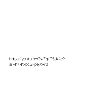
https://youtu.be/3wZqu35sK4c?
si=K77KxbcGFpejXRr0