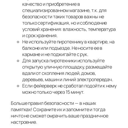
качество и приобретение в
специализированном магазине, т.к. для
безопасности таких товаров важны не
только сертификация, но и соблюдение
условий хранения: влажность, температура
и срок хранения.
Не используйте пиротехнику в квартире, на
балконе или подъезде. Не носите ее в
кармане и не поджигайте с рук.
Для запуска пиротехники используйте
открытую уличную площадку, размещайте
вдали от скопления людей, домов,
деревьев, машин и линий электропередач.
Если фейерверк не сработал подойти к нему
можно только через 15 минут.
Больше правил безопасности — в наших
памятках! Сохраните их и запомните и тогда
ничто не сможет омрачить ваше праздничное
настроение.