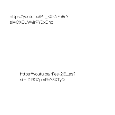
https://youtu.be/Pf_K0KNEn8s?
si=CXOUW4irPYDxElho
https://youtu.be/rFes-2j6_as?
si=tDiRGZpmRhY3XTyQ