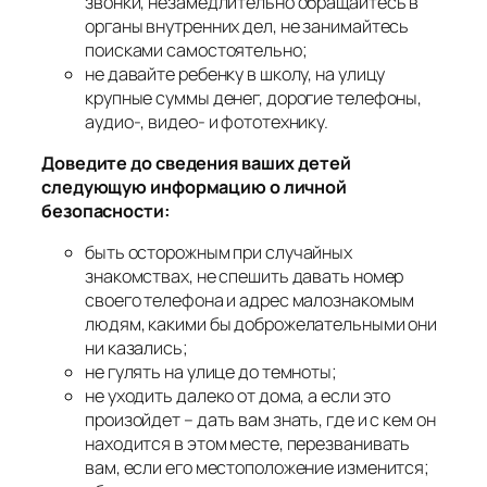
звонки, незамедлительно обращайтесь в
органы внутренних дел, не занимайтесь
поисками самостоятельно;
не давайте ребенку в школу, на улицу
крупные суммы денег, дорогие телефоны,
аудио-, видео- и фототехнику.
Доведите до сведения ваших детей
следующую информацию о личной
безопасности:
быть осторожным при случайных
знакомствах, не спешить давать номер
своего телефона и адрес малознакомым
людям, какими бы доброжелательными они
ни казались;
не гулять на улице до темноты;
не уходить далеко от дома, а если это
произойдет – дать вам знать, где и с кем он
находится в этом месте, перезванивать
вам, если его местоположение изменится;