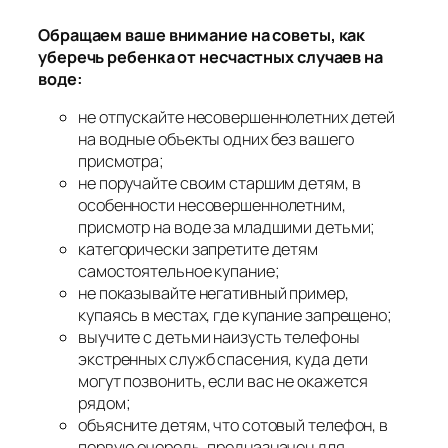
Обращаем ваше внимание на советы, как
уберечь ребенка от несчастных случаев на
воде:
не отпускайте несовершеннолетних детей
на водные объекты одних без вашего
присмотра;
не поручайте своим старшим детям, в
особенности несовершеннолетним,
присмотр на воде за младшими детьми;
категорически запретите детям
самостоятельное купание;
не показывайте негативный пример,
купаясь в местах, где купание запрещено;
выучите с детьми наизусть телефоны
экстренных служб спасения, куда дети
могут позвонить, если вас не окажется
рядом;
объясните детям, что сотовый телефон, в
первую очередь, предназначен для