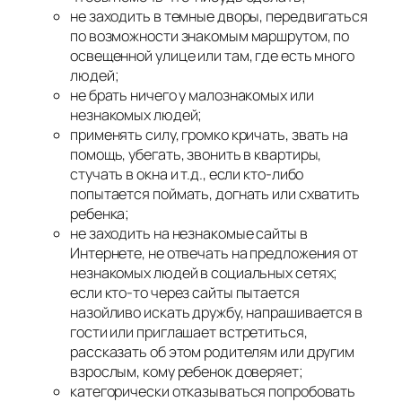
не заходить в темные дворы, передвигаться
по возможности знакомым маршрутом, по
освещенной улице или там, где есть много
людей;
не брать ничего у малознакомых или
незнакомых людей;
применять силу, громко кричать, звать на
помощь, убегать, звонить в квартиры,
стучать в окна и т.д., если кто-либо
попытается поймать, догнать или схватить
ребенка;
не заходить на незнакомые сайты в
Интернете, не отвечать на предложения от
незнакомых людей в социальных сетях;
если кто-то через сайты пытается
назойливо искать дружбу, напрашивается в
гости или приглашает встретиться,
рассказать об этом родителям или другим
взрослым, кому ребенок доверяет;
категорически отказываться попробовать