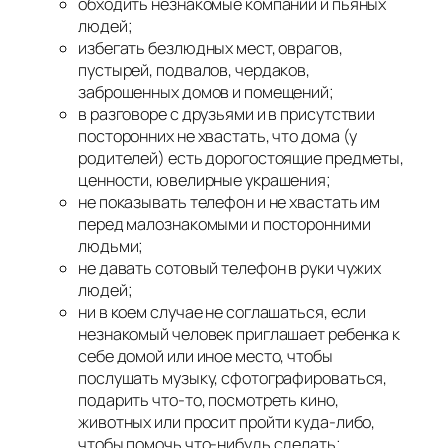
обходить незнакомые компании и пьяных
людей;
избегать безлюдных мест, оврагов,
пустырей, подвалов, чердаков,
заброшенных домов и помещений;
в разговоре с друзьями и в присутствии
посторонних не хвастать, что дома (у
родителей) есть дорогостоящие предметы,
ценности, ювелирные украшения;
не показывать телефон и не хвастать им
перед малознакомыми и посторонними
людьми;
не давать сотовый телефон в руки чужих
людей;
ни в коем случае не соглашаться, если
незнакомый человек приглашает ребенка к
себе домой или иное место, чтобы
послушать музыку, сфотографироваться,
подарить что-то, посмотреть кино,
животных или просит пройти куда-либо,
чтобы помочь что-нибудь сделать;