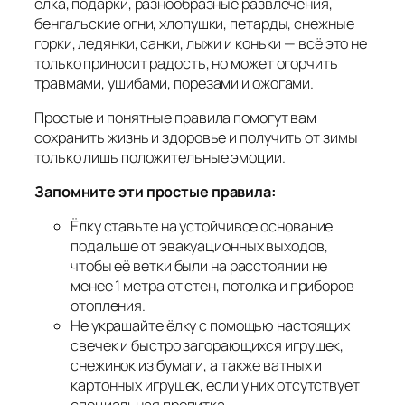
ёлка, подарки, разнообразные развлечения,
бенгальские огни, хлопушки, петарды, снежные
горки, ледянки, санки, лыжи и коньки — всё это не
только приносит радость, но может огорчить
травмами, ушибами, порезами и ожогами.
Простые и понятные правила помогут вам
сохранить жизнь и здоровье и получить от зимы
только лишь положительные эмоции.
Запомните эти простые правила:
Ёлку ставьте на устойчивое основание
подальше от эвакуационных выходов,
чтобы её ветки были на расстоянии не
менее 1 метра от стен, потолка и приборов
отопления.
Не украшайте ёлку с помощью настоящих
свечек и быстро загорающихся игрушек,
снежинок из бумаги, а также ватных и
картонных игрушек, если у них отсутствует