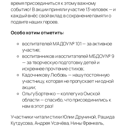
время присоединиться к этому важному
событию! В акции приняли участие 13 человек — и
каждый внёс свой вклад в сохранение памяти о
подвиге наших героев.
Особо хотим отметить:
воспитателей МАДОУ № 101 — за активное
участие;
воспитанников и воспитателей МБДОУ № 9
— за творческую подготовку детей и
искреннее прочтение стихов;
Кадочникову Любовь — нашу постоянную
участницу, которая не пропускает ни одной
акции;
Ольгу Бортенко — коллегу из Омской
области — спасибо, что присоединились к
нам в этот раз!
Участники читали стихи Юлии Друниной, Рашида
Кутдусова, Андрея Усачёва, Нины Френкель,