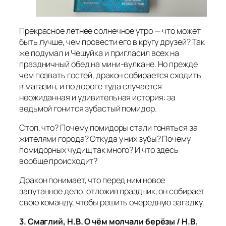
Прекрасное летнее солнечное утро — что может
быть лучше, чем провести его в кругу друзей? Так
же подумал и Чешуйка и пригласил всех на
праздничный обед на мини‑вулкане. Но прежде
чем позвать гостей, дракон собирается сходить
в магазин, и по дороге туда случается
неожиданная и удивительная история: за
ведьмой гонится зубастый помидор.
Стоп, что? Почему помидоры стали гоняться за
жителями города? Откуда у них зубы? Почему
помидорных чудищ так много? И что здесь
вообще происходит?
Дракон понимает, что перед ним новое
запутанное дело: отложив праздник, он собирает
свою команду, чтобы решить очередную загадку.
3. Смаглий, Н.В. О чём молчали берёзы / Н.В.