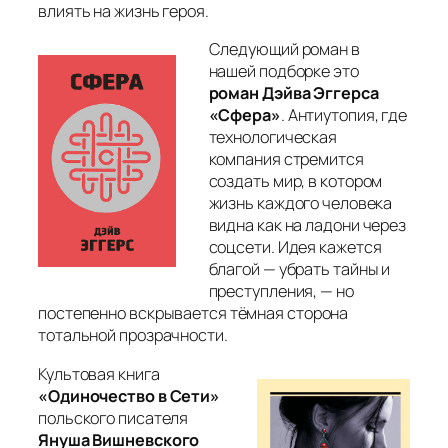
влиять на жизнь героя.
Следующий роман в
нашей подборке это
роман Дэйва Эггерса
«Сфера»
. Антиутопия, где
технологическая
компания стремится
создать мир, в котором
жизнь каждого человека
видна как на ладони через
соцсети. Идея кажется
благой — убрать тайны и
преступления, — но
постепенно вскрывается тёмная сторона
тотальной прозрачности.
Культовая книга
«Одиночество в Сети»
польского писателя
Януша Вишневского