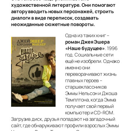
художественной литературе. Они помогают
автору вводить новых персонажей, строить
диалоги в виде переписок, создавать
неожиданные сюжетные повороты.
Одна из таких книг –
роман Джея Эшера
«Наше будущее»
. 1996
год. Социальные сети
ещё не изобрели. Однако
именно они
переворачивают жизнь
главных героев –
старшеклассников
Эммы Нельсон и Джоша
Темплтона, когда Эмма
получает свой первый
компьютер и CD-ROM.
Загрузив диск, друзья попадают на загадочный
сайт, где обнаруживают профили взрослых Эммы