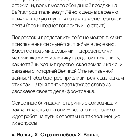
его жизни, ведь вместо обещанной поездки на
Байкал родители везут Лёню к деду в деревню,
причём в такую глушь, что там даже нет сотовой
связи (про интернет говорить и не стоит).
Подросток и представить себе не может, в какие
приключения он окунётся, прибыв в деревню.
Вместе с новыми друзьями — деревенскими
мальчишками — мальчику предстоит выяснить,
какие тайны хранит деревенская земля и как они
связаны с историей Великой Отечественной
войны. Чтобы быстрее приблизиться к разгадкам
этих тайн, Лёня впитывает каждое слово из
рассказов своего деда‑фронтовика.
Секретные блиндажи, старинные сокровища и
захватывающие погони — всё это и не только
ждёт ребят на пути к ответам на так волнующие
их вопросы.
4. Вольц, Х. Стражи небес/ Х. Вольц. —