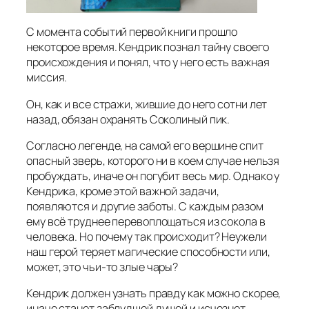
С момента событий первой книги прошло
некоторое время. Кендрик познал тайну своего
происхождения и понял, что у него есть важная
миссия.
Он, как и все стражи, жившие до него сотни лет
назад, обязан охранять Соколиный пик.
Согласно легенде, на самой его вершине спит
опасный зверь, которого ни в коем случае нельзя
пробуждать, иначе он погубит весь мир. Однако у
Кендрика, кроме этой важной задачи,
появляются и другие заботы. С каждым разом
ему всё труднее перевоплощаться из сокола в
человека. Но почему так происходит? Неужели
наш герой теряет магические способности или,
может, это чьи‑то злые чары?
Кендрик должен узнать правду как можно скорее,
иначе станет заблудшей душой и исчезнет