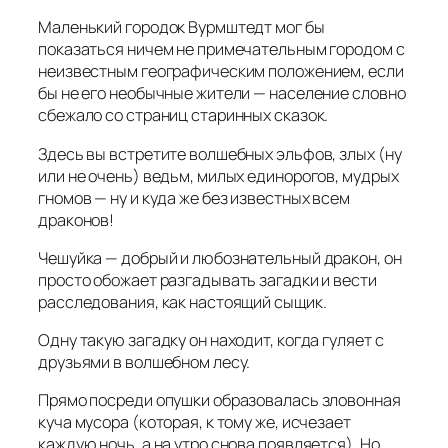
Маленький городок Вурмштедт мог бы
показаться ничем не примечательным городом с
неизвестным географическим положением, если
бы не его необычные жители — население словно
сбежало со страниц старинных сказок.
Здесь вы встретите волшебных эльфов, злых (ну
или не очень) ведьм, милых единорогов, мудрых
гномов — ну и куда же без известных всем
драконов!
Чешуйка — добрый и любознательный дракон, он
просто обожает разгадывать загадки и вести
расследования, как настоящий сыщик.
Одну такую загадку он находит, когда гуляет с
друзьями в волшебном лесу.
Прямо посреди опушки образовалась зловонная
куча мусора (которая, к тому же, исчезает
каждую ночь, а на утро снова появляется). Но