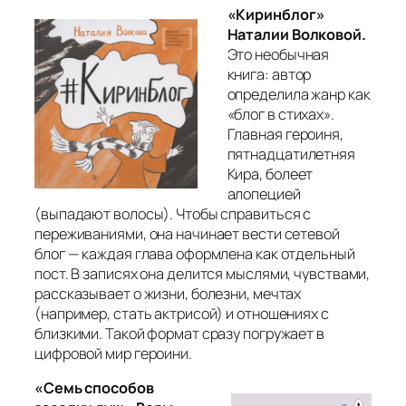
«Киринблог»
Наталии Волковой.
Это необычная
книга: автор
определила жанр как
«блог в стихах».
Главная героиня,
пятнадцатилетняя
Кира, болеет
алопецией
(выпадают волосы). Чтобы справиться с
переживаниями, она начинает вести сетевой
блог — каждая глава оформлена как отдельный
пост. В записях она делится мыслями, чувствами,
рассказывает о жизни, болезни, мечтах
(например, стать актрисой) и отношениях с
близкими. Такой формат сразу погружает в
цифровой мир героини.
«Семь способов