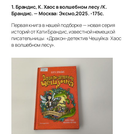
1. Брандис, К. Хаос в волшебном лесу /К.
Брандис. — Москва: Эксмо,2025. -175с.
Первая книга в нашей подборке — новая серия
историй от Кати Брандис, известной немецкой
писательницы: «Дракон‑детектив Чешуйка: Хаос
в волшебном лесу».