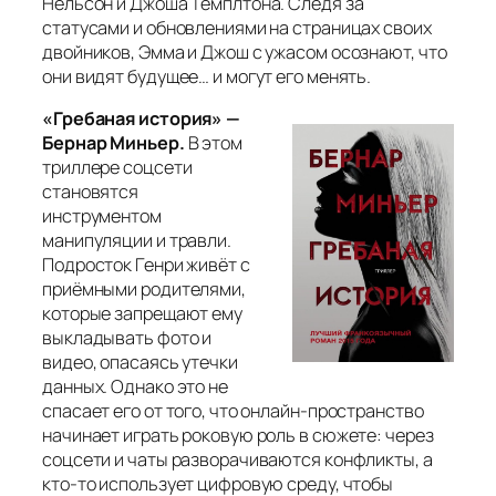
Нельсон и Джоша Темплтона. Следя за
статусами и обновлениями на страницах своих
двойников, Эмма и Джош с ужасом осознают, что
они видят будущее… и могут его менять.
«Гребаная история» —
Бернар Миньер.
В этом
триллере соцсети
становятся
инструментом
манипуляции и травли.
Подросток Генри живёт с
приёмными родителями,
которые запрещают ему
выкладывать фото и
видео, опасаясь утечки
данных. Однако это не
спасает его от того, что онлайн-пространство
начинает играть роковую роль в сюжете: через
соцсети и чаты разворачиваются конфликты, а
кто-то использует цифровую среду, чтобы