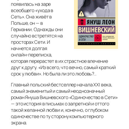
появилась на заре
всеобщего «ухода в
Сеть». Она живёт в
Польше, он — в
Германии. Однажды они
случайно встретятся на
просторах Сети. И
начнется долгая
онлайн‑переписка,
которая перерастет в их страстное влечение
друг к другу. «Из всего, что вечно, самый краткий
срок у любви». Но была ли это любовь?..
Главный польский бестселлер начала XXI века,
самый знаменитый и самый неоднозначный
роман Януша Вишневского «Одиночество в Сети»
— это история в письмах о запретной и оттого
такой желанной любви и, конечно, о глубоком
одиночестве по ту сторону компьютерного
экрана.