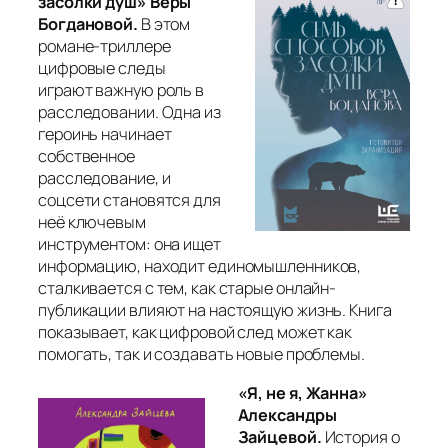
засолки душ» Веры
Богдановой.
В этом
романе-триллере
цифровые следы
играют важную роль в
расследовании. Одна из
героинь начинает
собственное
расследование, и
соцсети становятся для
неё ключевым
инструментом: она ищет
информацию, находит единомышленников,
сталкивается с тем, как старые онлайн-
публикации влияют на настоящую жизнь. Книга
показывает, как цифровой след может как
помогать, так и создавать новые проблемы.
«Я, не я, Жанна»
Александры
Зайцевой.
История о