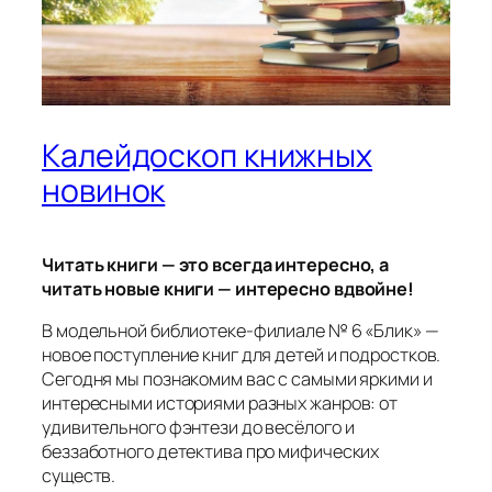
Калейдоскоп книжных
новинок
Читать книги — это всегда интересно, а
читать новые книги — интересно вдвойне!
В модельной библиотеке‑филиале № 6 «Блик» —
новое поступление книг для детей и подростков.
Сегодня мы познакомим вас с самыми яркими и
интересными историями разных жанров: от
удивительного фэнтези до весёлого и
беззаботного детектива про мифических
существ.