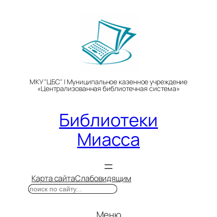
Перейти
к
содержимому
МКУ "ЦБС" | Муниципальное казенное учреждение
«Централизованная библиотечная система»
Библиотеки
Миасса
Карта сайта
Слабовидящим
Поиск
Меню