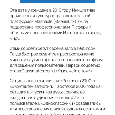
Эта дата учреждена в 2010 году. Инициатива,
проявленная культурно-развлекательной
платформой Mashable («Мэшебл»), была
поддержана профессионалами IT-сферы и
обычными пользователями Интернета по всему
миру.
Сами соцсети берут свое начало в 1995 году.
Тогда быстрое развитие и распространение
мировой паутины привело к созданию платформ
для общения пользователей. Первой соцсетью
стала Classmates.com («Классмейтс.ком»).
Социальные сети пришли в Россию в 2000‑х.
«ВКонтакте» запустили 10 октября 2006 года как
сеть для выпускников вузов; сейчас её
ежедневная аудитория — около 42 млн
пользователей. «Одноклассники» создавались
для восстановления связей с одноклассниками и
однокурсниками, но сейчас развиваются в