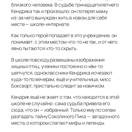
близкого человека. В судьбе тринадцатилетнего
Кендрика так и произошло: он потерял маму,
из‑за чего вынужден жить в новом для себя
месте — школе‑интернате.
Как только герой попадает в это учреждение, он
понимает: с этим местом что‑то не так, и от него
явно пытаются что‑то скрыть.
В школе повсюду развешаны изображения
хищных птиц, ученики постоянно о чём‑то
шепчутся, одноклассники Кендрика исчезают
куда‑то по вечерам, ещё и учительница, мисс
Боксворт, пристально следит за новичком.
Кендрик ещё не знает о том, что находится в этой
школе не случайно: сама судьба привела его
сюда, что он — избранный. Только ему по силам
разгадать тайну Соколиного Пика — загадочного
места, о котором слагают мифы и легенды.