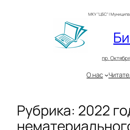
Перейти
к
МКУ "ЦБС" | Муницип
содержимому
Би
пр. Октября
О нас
Читате
Рубрика:
2022 го
нематериального