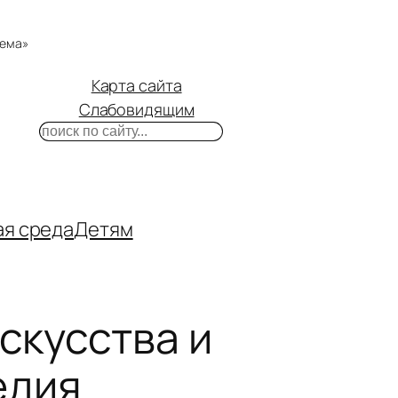
тема»
Карта сайта
Слабовидящим
Поиск
m
ube
нтакте
ая среда
Детям
скусства и
едия