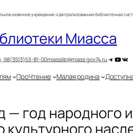
альное казенное учреждение «Централизованная библиотечная сис
блиотеки Миасса
Telegra
YouT
ВКо
, 9
8(3513)53-81-00
miasslib@miass.gov74.ru
лям
ПроЧтение
Малая родина
Доступн
д — год народного и
 культурного насл