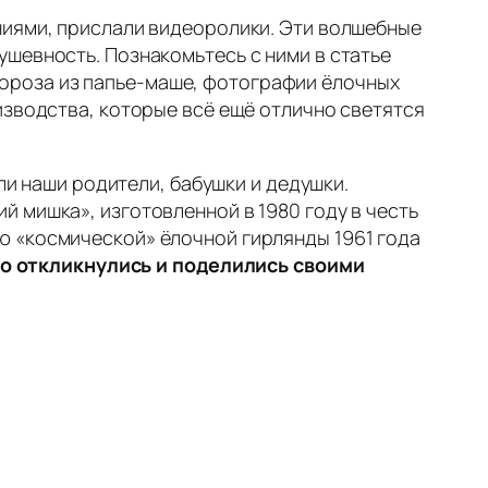
ниями, прислали видеоролики. Эти волшебные
шевность. Познакомьтесь с ними в статье
Мороза из папье-маше, фотографии ёлочных
изводства, которые всё ещё отлично светятся
ли наши родители, бабушки и дедушки.
 мишка», изготовленной в 1980 году в честь
ю «космической» ёлочной гирлянды 1961 года
то откликнулись и поделились своими