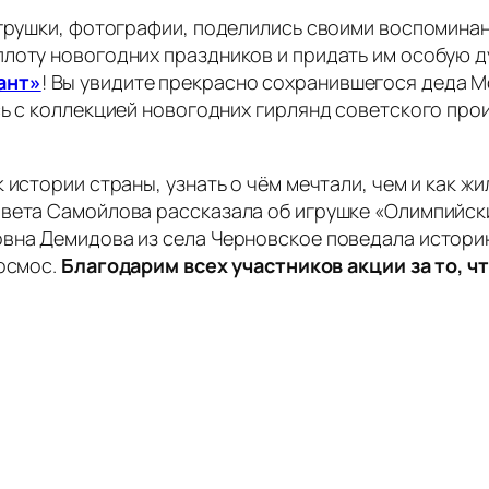
игрушки, фотографии, поделились своими воспомина
лоту новогодних праздников и придать им особую ду
ант»
! Вы увидите прекрасно сохранившегося деда 
сь с коллекцией новогодних гирлянд советского про
 истории страны, узнать о чём мечтали, чем и как жи
вета Самойлова рассказала об игрушке «Олимпийский
овна Демидова из села Черновское поведала истори
космос.
Благодарим всех участников акции за то, ч