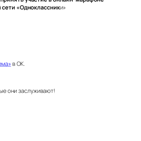
й сети «Одноклассник
и»
ема»
в ОК.
рые они заслуживают!