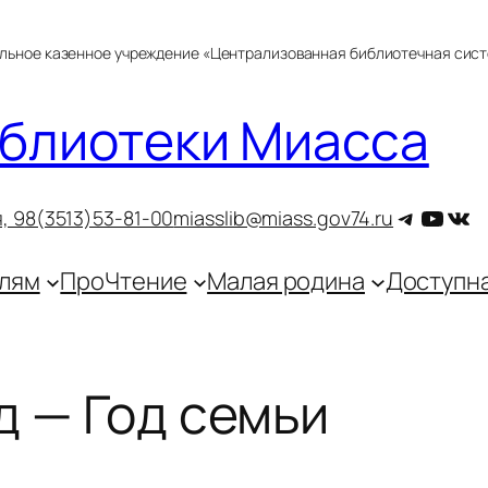
альное казенное учреждение «Централизованная библиотечная сис
блиотеки Миасса
Telegra
YouT
ВКо
, 9
8(3513)53-81-00
miasslib@miass.gov74.ru
лям
ПроЧтение
Малая родина
Доступн
д — Год семьи