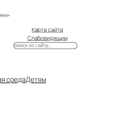
тема»
Карта сайта
Слабовидящим
Поиск
m
ube
нтакте
ая среда
Детям