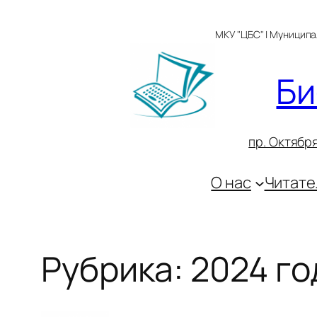
Перейти
к
МКУ "ЦБС" | Муницип
содержимому
Би
пр. Октября
О нас
Читате
Рубрика:
2024 го