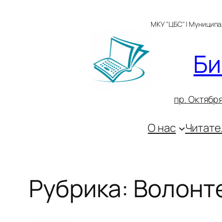
Перейти
к
МКУ "ЦБС" | Муницип
содержимому
Би
пр. Октября
О нас
Читате
Рубрика:
Волонт