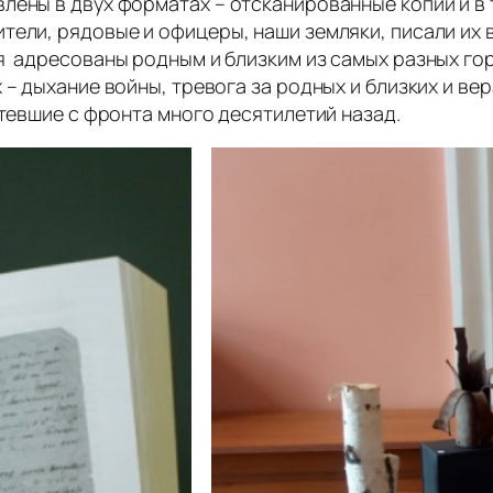
лены в двух форматах – отсканированные копии и в
ели, рядовые и офицеры, наши земляки, писали их в 
 адресованы родным и близким из самых разных горо
 – дыхание войны, тревога за родных и близких и ве
етевшие с фронта много десятилетий назад.