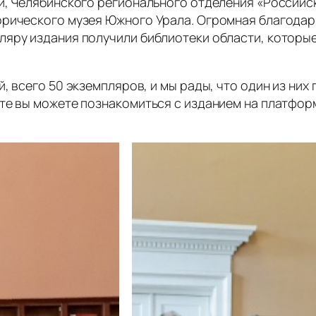
и, Челябинского регионального отделения «Российс
орического музея Южного Урала. Огромная благода
яру издания получили библиотеки области, которые 
, всего 50 экземпляров, и мы рады, что один из ни
те вы можете познакомиться с изданием на платфор