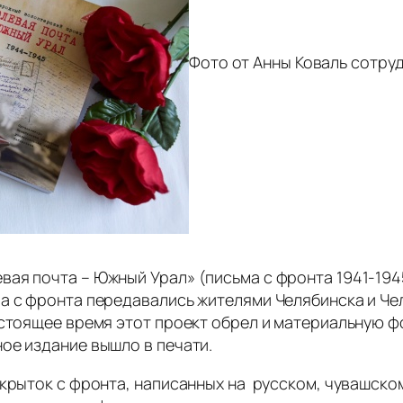
Фото от Анны Коваль сотру
ая почта – Южный Урал» (письма с фронта 1941-1945 
ма с фронта передавались жителями Челябинска и Ч
астоящее время этот проект обрел и материальную 
ое издание вышло в печати.
крыток с фронта, написанных на русском, чувашском