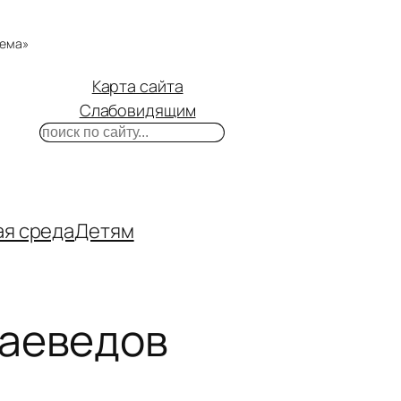
тема»
Карта сайта
Слабовидящим
Поиск
m
ube
нтакте
ая среда
Детям
раеведов