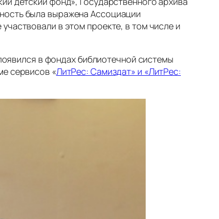
кий детский фонд», Государственного архива
рность была выражена Ассоциации
участвовали в этом проекте, в том числе и
х появился в фондах библиотечной системы
ме сервисов «
ЛитРес: Самиздат» и «ЛитРес: