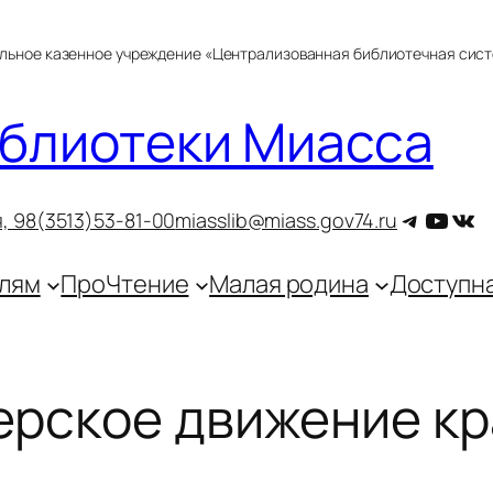
альное казенное учреждение «Централизованная библиотечная сис
блиотеки Миасса
Telegra
YouT
ВКо
, 9
8(3513)53-81-00
miasslib@miass.gov74.ru
лям
ПроЧтение
Малая родина
Доступн
ерское движение к