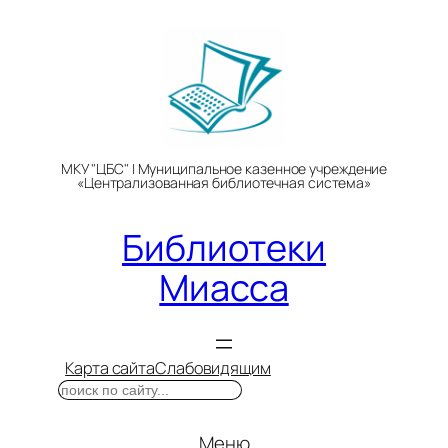
Перейти
к
содержимому
МКУ "ЦБС" | Муниципальное казенное учреждение
«Централизованная библиотечная система»
Библиотеки
Миасса
Карта сайта
Слабовидящим
Поиск
Меню