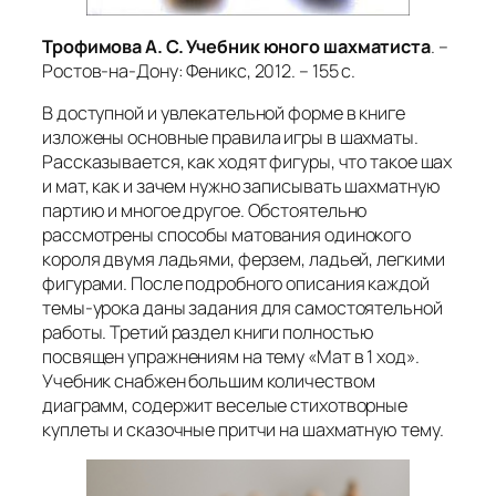
Трофимова А. С. Учебник юного шахматиста
. –
Ростов-на-Дону: Феникс, 2012. – 155 с.
В доступной и увлекательной форме в книге
изложены основные правила игры в шахматы.
Рассказывается, как ходят фигуры, что такое шах
и мат, как и зачем нужно записывать шахматную
партию и многое другое. Обстоятельно
рассмотрены способы матования одинокого
короля двумя ладьями, ферзем, ладьей, легкими
фигурами. После подробного описания каждой
темы-урока даны задания для самостоятельной
работы. Третий раздел книги полностью
посвящен упражнениям на тему «Мат в 1 ход».
Учебник снабжен большим количеством
диаграмм, содержит веселые стихотворные
куплеты и сказочные притчи на шахматную тему.