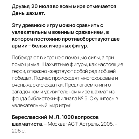
Друзья
,
20 июля во всем мире отмечается
День шахмат.
Эту древнюю игру можно сравнить с
увлекательным военным сражением, в
котором постоянно противоборствуют две
армии – белых и черных фигур.
Побеждают в игре не с помощью силы, а при
помощи ума. Шахматные фигуры, как настоящие
герои, отважно «жертвуют собой ради общей
победы». Подчас происходят многоходовые и
очень жаркие схватки. Предлагаем книги о
загадочном и удивительном мире шахмат из
фонда библиотеки-филиала № 6. Окунитесь в
увлекательный мир игры!
Береславский М. Л. 1000 вопросов
шахматиста
. – Москва: АСТ: Астрель, 2005. –
206 с.