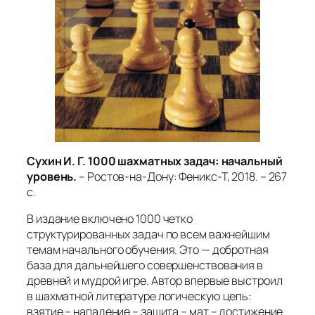
Сухин И. Г. 1000 шахматных задач: начальный
уровень.
– Ростов-на-Дону: Феникс-Т, 2018. – 267
с.
В издание включено 1000 четко
структурированных задач по всем важнейшим
темам начального обучения. Это — добротная
база для дальнейшего совершенствования в
древней и мудрой игре. Автор впервые выстроил
в шахматной литературе логическую цепь:
взятие – нападение – защита – мат – достижение