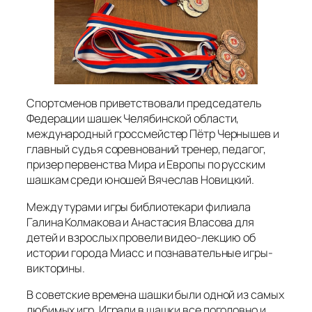
Спортсменов приветствовали председатель
Федерации шашек Челябинской области,
международный гроссмейстер Пётр Чернышев и
главный судья соревнований тренер, педагог,
призер первенства Мира и Европы по русским
шашкам среди юношей Вячеслав Новицкий.
Между турами игры библиотекари филиала
Галина Колмакова и Анастасия Власова для
детей и взрослых провели видео-лекцию об
истории города Миасс и познавательные игры-
викторины.
В советские времена шашки были одной из самых
любимых игр. Играли в шашки все поголовно и