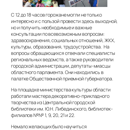
С 12 до 18 часов горожане могли не только
интересно и с пользой провести здесь выходной,
но и получить необходимые и важные
консультации по всевозможным вопросам:
здравоохранения, социальных отношений, ЖКХ,
культуры, образования, трудоустройства. На
вопросы обращающихся отвечали специалисты
региональных ведомств, а также руководители
городской администрации, депутаты-миасцы
областного парламента. Они находились в
палатке Общественной приемной губернатора.
На площадке министерства культуры области
работали мастера декоративно-прикладного
творчества из Центральной городской
библиотеки им. Ю.Н. Либединского, библиотек-
филиалов №№ 1, 9, 20, 21 и 22.
Немало желающих было научиться