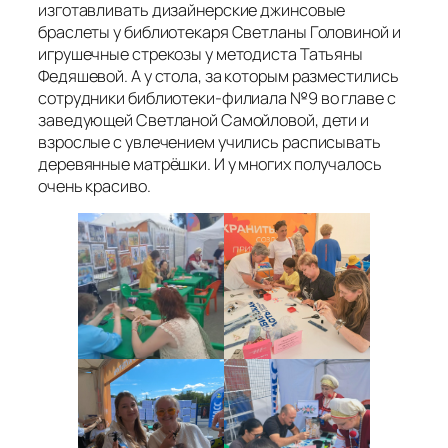
изготавливать дизайнерские джинсовые
браслеты у библиотекаря Светланы Головиной и
игрушечные стрекозы у методиста Татьяны
Федяшевой. А у стола, за которым разместились
сотрудники библиотеки-филиала №9 во главе с
заведующей Светланой Самойловой, дети и
взрослые с увлечением учились расписывать
деревянные матрёшки. И у многих получалось
очень красиво.