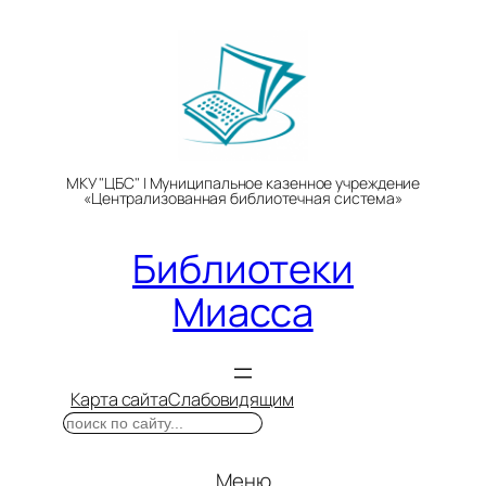
Перейти
к
содержимому
МКУ "ЦБС" | Муниципальное казенное учреждение
«Централизованная библиотечная система»
Библиотеки
Миасса
Карта сайта
Слабовидящим
Поиск
Меню