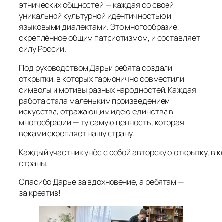
этнических общностей — каждая со своей
уникальной культурной идентичностью и
языковыми диалектами. Это многообразие,
скреплённое общим патриотизмом, и составляет
силу России.
Под руководством Дарьи ребята создали
открытки, в которых гармонично совместили
символы и мотивы разных народностей. Каждая
работа стала маленьким произведением
искусства, отражающим идею единства в
многообразии — ту самую ценность, которая
веками скрепляет нашу страну.
Каждый участник унёс с собой авторскую открытку, в
страны.
Спасибо Дарье за вдохновение, а ребятам —
за креатив!