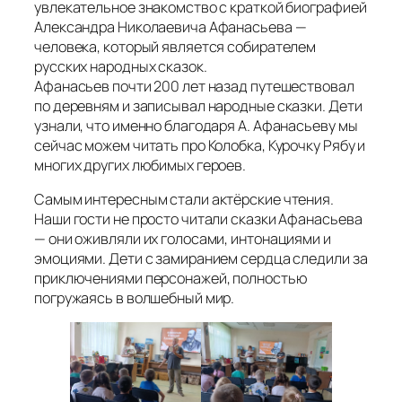
увлекательное знакомство с краткой биографией
Александра Николаевича Афанасьева —
человека, который является собирателем
русских народных сказок.
Афанасьев почти 200 лет назад путешествовал
по деревням и записывал народные сказки. Дети
узнали, что именно благодаря А. Афанасьеву мы
сейчас можем читать про Колобка, Курочку Рябу и
многих других любимых героев.
Самым интересным стали актёрские чтения.
Наши гости не просто читали сказки Афанасьева
— они оживляли их голосами, интонациями и
эмоциями. Дети с замиранием сердца следили за
приключениями персонажей, полностью
погружаясь в волшебный мир.