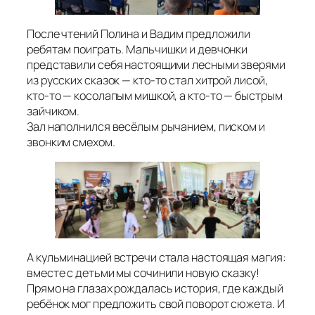
После чтений Полина и Вадим предложили
ребятам поиграть. Мальчишки и девчонки
представили себя настоящими лесными зверями
из русских сказок — кто-то стал хитрой лисой,
кто-то — косолапым мишкой, а кто-то — быстрым
зайчиком.
Зал наполнился весёлым рычанием, писком и
звонким смехом.
А кульминацией встречи стала настоящая магия:
вместе с детьми мы сочинили новую сказку!
Прямо на глазах рождалась история, где каждый
ребёнок мог предложить свой поворот сюжета. И