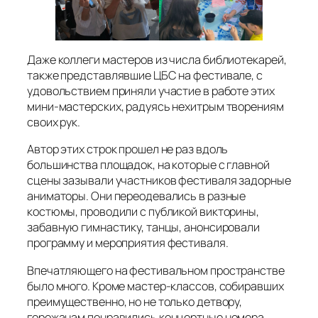
Даже коллеги мастеров из числа библиотекарей,
также представлявшие ЦБС на фестивале, с
удовольствием приняли участие в работе этих
мини-мастерских, радуясь нехитрым творениям
своих рук.
Автор этих строк прошел не раз вдоль
большинства площадок, на которые с главной
сцены зазывали участников фестиваля задорные
аниматоры. Они переодевались в разные
костюмы, проводили с публикой викторины,
забавную гимнастику, танцы, анонсировали
программу и мероприятия фестиваля.
Впечатляющего на фестивальном пространстве
было много. Кроме мастер-классов, собиравших
преимущественно, но не только детвору,
горожанам понравились концертные номера,