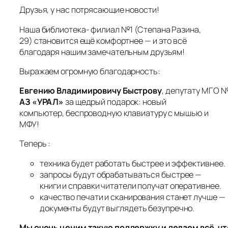
Друзья, у нас потрясающие новости!
Наша библиотека- филиал №1 (Степана Разина,
29) становится ещё комфортнее — и это всё
благодаря нашим замечательным друзьям!
Выражаем огромную благодарность:
Евгению Владимировичу Быстрову
, депутату МГО №
АЗ «УРАЛ»
за щедрый подарок: новый
компьютер, беспроводную клавиатуру с мышью и
МФУ!
Теперь :
техника будет работать быстрее и эффективнее.
запросы будут обрабатываться быстрее —
книги и справки читатели получат оперативнее.
качество печати и сканирования станет лучше —
документы будут выглядеть безупречно.
Мы очень ценим такую поддержку и делаем всё, чт