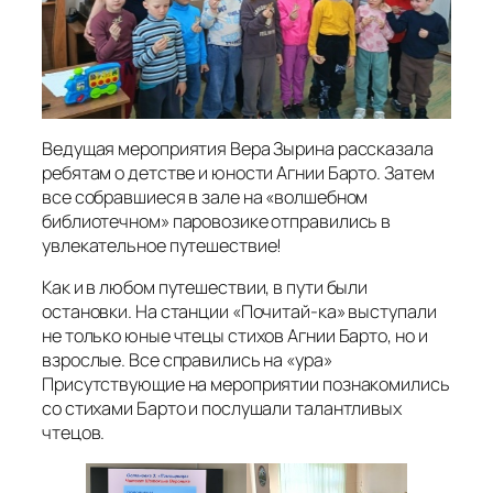
Ведущая мероприятия Вера Зырина рассказала
ребятам о детстве и юности Агнии Барто. Затем
все собравшиеся в зале на «волшебном
библиотечном» паровозике отправились в
увлекательное путешествие!
Как и в любом путешествии, в пути были
остановки. На станции «Почитай-ка» выступали
не только юные чтецы стихов Агнии Барто, но и
взрослые. Все справились на «ура»
Присутствующие на мероприятии познакомились
со стихами Барто и послушали талантливых
чтецов.