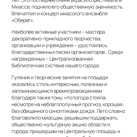
лет. Это последнее очень украсило фестиваль в
Миассе, подняло его общественную значимость.
Впечатлил и концерт миасского ансамбля
«Оберег».
Наиболее активные участники – мастера
декоративно-прикладного творчества,
организации и учреждения – удостоились
благодарственных писем организаторов. Среди
награжденных – Централизованная
библиотечная система нашего города.
Гуляния и творческие занятия на площади
оказались столь интересным, полезным и
запоминающимся времяпровождением
благодаря также тому, что погода стояла,
несмотря на неблагополучный прогноз, хорошая,
без обещанного синоптиками дождя. Лето словно
благоволило миасцам, решившим поддержать
общественно-культурную акцию области и
города, пришедшим на Центральную площадь и