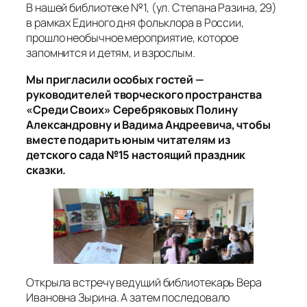
В нашей библиотеке №1, (ул. Степана Разина, 29)
в рамках Единого дня фольклора в России,
прошло необычное мероприятие, которое
запомнится и детям, и взрослым.
Мы пригласили особых гостей —
руководителей творческого пространства
«Среди Своих» Серебряковых Полину
Александровну и Вадима Андреевича, чтобы
вместе подарить юным читателям из
детского сада №15 настоящий праздник
сказки.
Открыла встречу ведущий библиотекарь Вера
Ивановна Зырина. А затем последовало