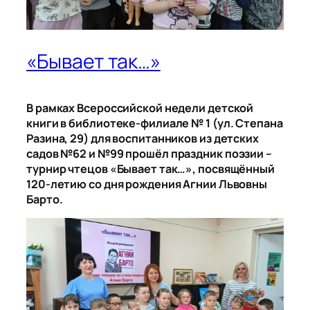
«Бывает так…»
В рамках Всероссийской недели детской
книги в библиотеке-филиале № 1 (ул. Степана
Разина, 29) для воспитанников из детских
садов №62 и №99 прошёл праздник поэзии –
турнир чтецов «Бывает так…», посвящённый
120-летию со дня рождения Агнии Львовны
Барто.