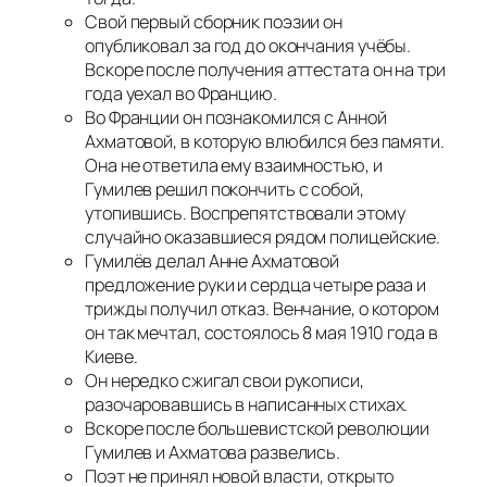
Свой первый сборник поэзии он
опубликовал за год до окончания учёбы.
Вскоре после получения аттестата он на три
года уехал во Францию.
Во Франции он познакомился с Анной
Ахматовой, в которую влюбился без памяти.
Она не ответила ему взаимностью, и
Гумилев решил покончить с собой,
утопившись. Воспрепятствовали этому
случайно оказавшиеся рядом полицейские.
Гумилёв делал Анне Ахматовой
предложение руки и сердца четыре раза и
трижды получил отказ. Венчание, о котором
он так мечтал, состоялось 8 мая 1910 года в
Киеве.
Он нередко сжигал свои рукописи,
разочаровавшись в написанных стихах.
Вскоре после большевистской революции
Гумилев и Ахматова развелись.
Поэт не принял новой власти, открыто