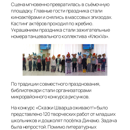
Сцена мгновенно превратилась в съёмочную
площадку. Главные гости праздника стали
киноактёрами и снялись в массовых эпизодах.
Кастинг актёров проходил по жребию.
Украшением праздника стали зажигательные
номера танцевального коллектива «КлюкVa».
По традиции совместного празднования,
библиотекари стали организаторами
микрорайонного конкурса рисунков.
На конкурс «Сказки Шварца оживают!» было
представлено 120 творческих работ от младших
школьников и дошколят посёлка Динамо. Задача
была непростой. Помимо литературных