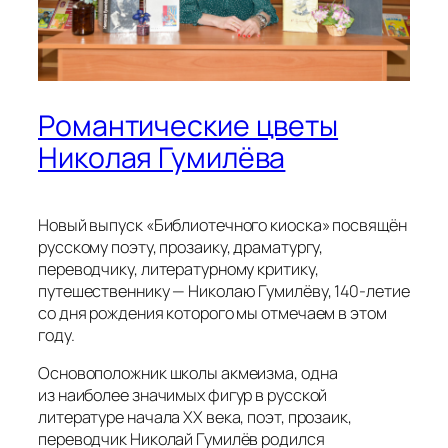
Романтические цветы
Николая Гумилёва
Новый выпуск «Библиотечного киоска» посвящён
русскому поэту, прозаику, драматургу,
переводчику, литературному критику,
путешественнику — Николаю Гумилёву, 140-летие
со дня рождения которого мы отмечаем в этом
году.
Основоположник школы акмеизма, одна
из наиболее значимых фигур в русской
литературе начала XX века, поэт, прозаик,
переводчик Николай Гумилёв родился