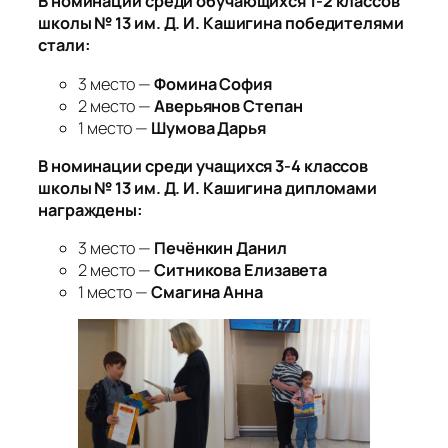
В номинации среди обучающихся 1-2 классов
школы № 13 им. Д. И. Кашигина победителями
стали:
3 место —
Фомина София
2 место —
Аверьянов Степан
1 место —
Шумова Дарья
В номинации среди учащихся 3-4 классов
школы № 13 им. Д. И. Кашигина дипломами
награждены:
3 место —
Печёнкин Данил
2 место —
Ситникова Елизавета
1 место —
Смагина Анна