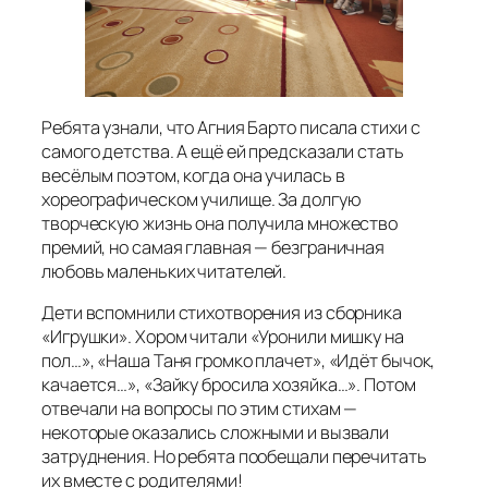
Ребята узнали, что Агния Барто писала стихи с
самого детства. А ещё ей предсказали стать
весёлым поэтом, когда она училась в
хореографическом училище. За долгую
творческую жизнь она получила множество
премий, но самая главная — безграничная
любовь маленьких читателей.
Дети вспомнили стихотворения из сборника
«Игрушки». Хором читали «Уронили мишку на
пол…», «Наша Таня громко плачет», «Идёт бычок,
качается…», «Зайку бросила хозяйка…». Потом
отвечали на вопросы по этим стихам —
некоторые оказались сложными и вызвали
затруднения. Но ребята пообещали перечитать
их вместе с родителями!