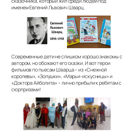
сказочника, который жил среди людей под
именем Евгений Львович Шварц.
Современные дети не слишком хорошо знакомы с
автором, но обожают его сказки. И вот герои
фильмов по пьесам Шварца – из «Снежной
королевы», «Золушки», «Марьи-искусницы» и
«Доктора Айболита» – лично прибыли к ребятам с
сюрпризами!