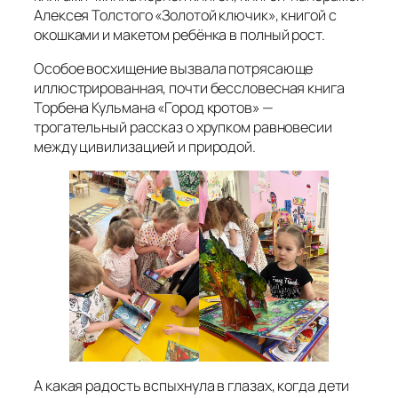
Алексея Толстого «Золотой ключик», книгой с
окошками и макетом ребёнка в полный рост.
Особое восхищение вызвала потрясающе
иллюстрированная, почти бессловесная книга
Торбена Кульмана «Город кротов» —
трогательный рассказ о хрупком равновесии
между цивилизацией и природой.
А какая радость вспыхнула в глазах, когда дети