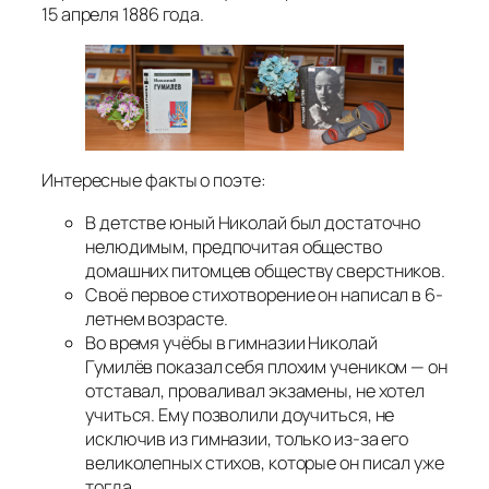
15 апреля 1886 года.
Интересные факты о поэте:
В детстве юный Николай был достаточно
нелюдимым, предпочитая общество
домашних питомцев обществу сверстников.
Своё первое стихотворение он написал в 6-
летнем возрасте.
Во время учёбы в гимназии Николай
Гумилёв показал себя плохим учеником — он
отставал, проваливал экзамены, не хотел
учиться. Ему позволили доучиться, не
исключив из гимназии, только из-за его
великолепных стихов, которые он писал уже
тогда.