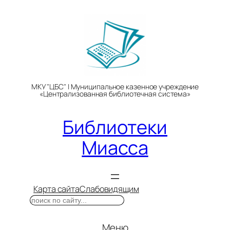
Перейти
к
содержимому
МКУ "ЦБС" | Муниципальное казенное учреждение
«Централизованная библиотечная система»
Библиотеки
Миасса
Карта сайта
Слабовидящим
Поиск
Меню