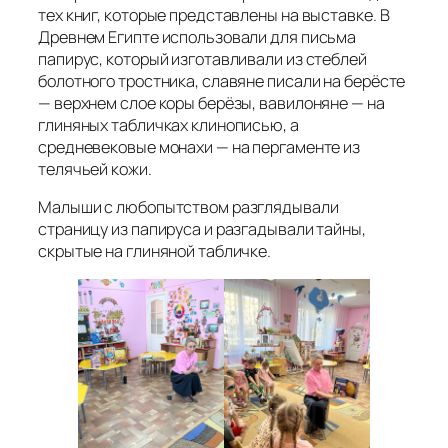
тех книг, которые представлены на выставке. В
Древнем Египте использовали для письма
папирус, который изготавливали из стеблей
болотного тростника, славяне писали на берёсте
— верхнем слое коры берёзы, вавилоняне — на
глиняных табличках клинописью, а
средневековые монахи — на пергаменте из
телячьей кожи.
Малыши с любопытством разглядывали
страницу из папируса и разгадывали тайны,
скрытые на глиняной табличке.