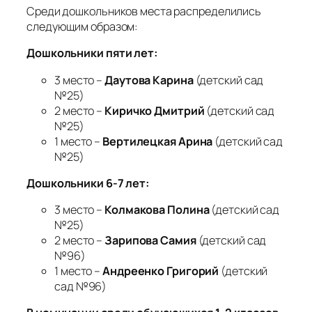
Среди дошкольников места распределились
следующим образом:
Дошкольники пяти лет:
3 место –
Даутова Карина
(детский сад
№25)
2 место –
Киричко Дмитрий
(детский сад
№25)
1 место –
Вертилецкая Арина
(детский сад
№25)
Дошкольники 6-7 лет:
3 место –
Колмакова Полина
(детский сад
№25)
2 место –
Зарипова Сами
я
(детский сад
№96)
1 место –
Андреенко Григорий
(детский
сад №96)