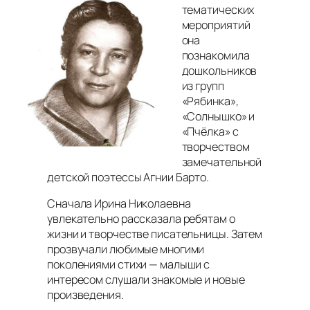
тематических
мероприятий
она
познакомила
дошкольников
из групп
«Рябинка»,
«Солнышко» и
«Пчёлка» с
творчеством
замечательной
детской поэтессы Агнии Барто.
Сначала Ирина Николаевна
увлекательно рассказала ребятам о
жизни и творчестве писательницы. Затем
прозвучали любимые многими
поколениями стихи — малыши с
интересом слушали знакомые и новые
произведения.