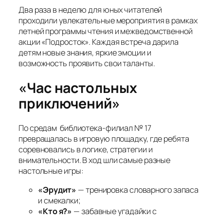
Два раза в неделю для юных читателей
проходили увлекательные мероприятия в рамках
летней программы чтения и межведомственной
акции «Подросток». Каждая встреча дарила
детям новые знания, яркие эмоции и
возможность проявить свои таланты.
«Час настольных
приключений»
По средам библиотека-филиал № 17
превращалась в игровую площадку, где ребята
соревновались в логике, стратегии и
внимательности. В ход шли самые разные
настольные игры:
«Эрудит»
— тренировка словарного запаса
и смекалки;
«Кто я?»
— забавные угадайки с