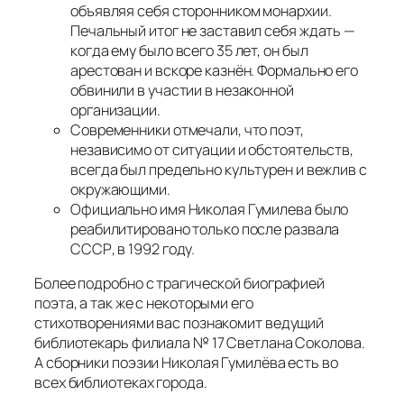
объявляя себя сторонником монархии.
Печальный итог не заставил себя ждать —
когда ему было всего 35 лет, он был
арестован и вскоре казнён. Формально его
обвинили в участии в незаконной
организации.
Современники отмечали, что поэт,
независимо от ситуации и обстоятельств,
всегда был предельно культурен и вежлив с
окружающими.
Официально имя Николая Гумилева было
реабилитировано только после развала
СССР, в 1992 году.
Более подробно с трагической биографией
поэта, а так же с некоторыми его
стихотворениями вас познакомит ведущий
библиотекарь филиала № 17 Светлана Соколова.
А сборники поэзии Николая Гумилёва есть во
всех библиотеках города.