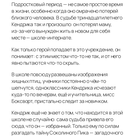
Подростковый период — не самое простое время
в жизни, особенно когда оно омрачено потерей
близкого человека. В судьбе тринадцатилетнего
Кендрика так и произошло: он потерял маму,
из‑за чего вынужден жить в новом для себя
месте — школе‑интернате.
Как только герой попадает в это учреждение, он
понимает: с этим местом что‑то не так, и от него
явно пытаются что‑то скрыть.
В школе повсюду развешаны изображения
хищных птиц, ученики постоянно о чём‑то
шепчутся, одноклассники Кендрика исчезают
куда‑то по вечерам, ещё и учительница, мисс
Боксворт, пристально следит за новичком.
Кендрик ещё не знает о том, что находится в этой
школе не случайно: сама судьба привела его
сюда, что он — избранный. Только ему по силам
разгадать тайну Соколиного Пика — загадочного