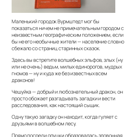
Маленький городок Вурмштедт мог бы
показаться ничем не примечательным городом с
неизвестным географическим положением, если
бы не его необычные жители — население словно
сбежало со страниц старинных сказок.
Здесь вы встретите волшебных эльфов, злых (ну
или не очень) ведьм, милых единорогов, мудрых
гномов — ну и куда же без известных всем
драконов!
Чешуйка — добрый и любознательный дракон, он
просто обожает разгадывать загадки и вести
расследования, как настоящий сыщик.
Одну такую загадку он находит, когда гуляет с
друзьями в волшебном лесу.
Прямо посреди опушки образовалась зловонная