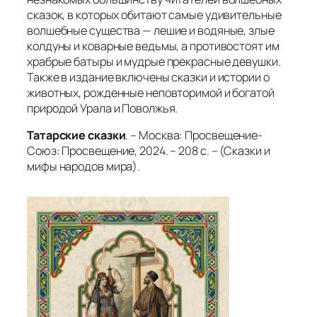
сказок, в которых обитают самые удивительные
волшебные существа — лешие и водяные, злые
колдуны и коварные ведьмы, а противостоят им
храбрые батыры и мудрые прекрасные девушки.
Также в издание включены сказки и истории о
животных, рожденные неповторимой и богатой
природой Урала и Поволжья.
Татарские сказки
. – Москва: Просвещение-
Союз: Просвещение, 2024. – 208 с. – (Сказки и
мифы народов мира).