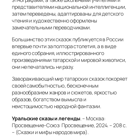
представителями национальной интеллигенции,
затем переведены, адаптированы для детского
чтения и художественно оформлены
замечательными переводчиками.
Большинство этих сказок публикуется в России
впервые почти за полтора столетия, а в виде
единого собрания, иллюстрированного
произведениями татарской и мировой живописи,
они не печатались ни разу.
Завораживающий мир татарских сказок покоряет
своей самобытностью, бесконечным
разнообразием жанров и сюжетов, яркостью
образов, богатством вымысла и
неистощимостью народной фантазии.
Уральские сказы и легенды
. – Москва:
Просвещение-Союз: Просвещение, 2024. – 208 с.
– (Сказки и мифы народов мира).