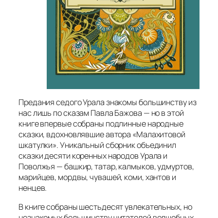
Предания седого Урала знакомы большинству из
нас лишь по сказам Павла Бажова — но в этой
книге впервые собраны подлинные народные
сказки, вдохновлявшие автора «Малахитовой
шкатулки». Уникальный сборник объединил
сказки десяти коренных народов Урала и
Поволжья — башкир, татар, калмыков, удмуртов,
марийцев, мордвы, чувашей, коми, хантов и
ненцев.
В книге собраны шестьдесят увлекательных, но
незнакомых большинству читателей волшебных