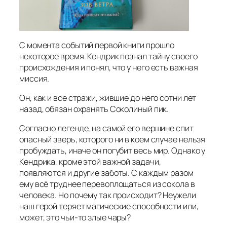
С момента событий первой книги прошло
некоторое время. Кендрик познал тайну своего
происхождения и понял, что у него есть важная
миссия.
Он, как и все стражи, жившие до него сотни лет
назад, обязан охранять Соколиный пик.
Согласно легенде, на самой его вершине спит
опасный зверь, которого ни в коем случае нельзя
пробуждать, иначе он погубит весь мир. Однако у
Кендрика, кроме этой важной задачи,
появляются и другие заботы. С каждым разом
ему всё труднее перевоплощаться из сокола в
человека. Но почему так происходит? Неужели
наш герой теряет магические способности или,
может, это чьи‑то злые чары?