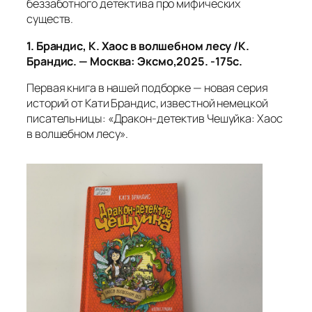
беззаботного детектива про мифических
существ.
1. Брандис, К. Хаос в волшебном лесу /К.
Брандис. — Москва: Эксмо,2025. -175с.
Первая книга в нашей подборке — новая серия
историй от Кати Брандис, известной немецкой
писательницы: «Дракон‑детектив Чешуйка: Хаос
в волшебном лесу».