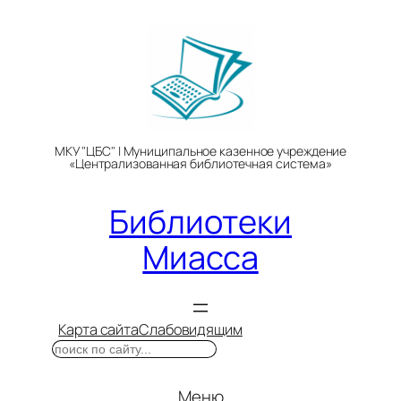
Перейти
к
содержимому
МКУ "ЦБС" | Муниципальное казенное учреждение
«Централизованная библиотечная система»
Библиотеки
Миасса
Карта сайта
Слабовидящим
Поиск
Меню