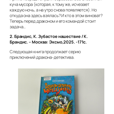
куча мусора (которая, к тому же, исчезает
каждую ночь, а на утро снова появляется). Но
откуда она здесь взялась? И кто в этом виноват?
Теперь перед драконом и его командой стоит
задача…
2.
Брандис, К. Зубастое нашествие / К.
Брандис. – Москва: Эксмо,2025. -171с.
Следующая книга продолжает серию
приключений дракона-детектива.