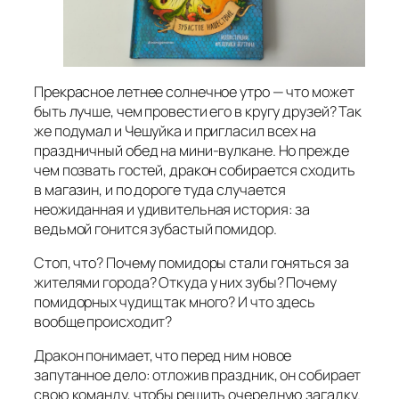
Прекрасное летнее солнечное утро — что может
быть лучше, чем провести его в кругу друзей? Так
же подумал и Чешуйка и пригласил всех на
праздничный обед на мини‑вулкане. Но прежде
чем позвать гостей, дракон собирается сходить
в магазин, и по дороге туда случается
неожиданная и удивительная история: за
ведьмой гонится зубастый помидор.
Стоп, что? Почему помидоры стали гоняться за
жителями города? Откуда у них зубы? Почему
помидорных чудищ так много? И что здесь
вообще происходит?
Дракон понимает, что перед ним новое
запутанное дело: отложив праздник, он собирает
свою команду, чтобы решить очередную загадку.