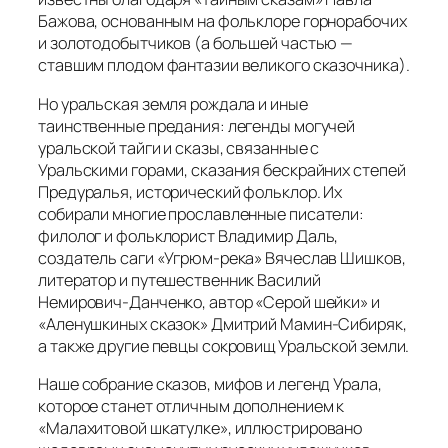
Бажова, основанным на фольклоре горнорабочих
и золотодобытчиков (а большей частью —
ставшим плодом фантазии великого сказочника).
Но уральская земля рождала и иные
таинственные предания: легенды могучей
уральской тайги и сказы, связанные с
Уральскими горами, сказания бескрайних степей
Предуралья, исторический фольклор. Их
собирали многие прославленные писатели:
филолог и фольклорист Владимир Даль,
создатель саги «Угрюм-река» Вячеслав Шишков,
литератор и путешественник Василий
Немирович-Данченко, автор «Серой шейки» и
«Аленушкиных сказок» Дмитрий Мамин-Сибиряк,
а также другие певцы сокровищ Уральской земли.
Наше собрание сказов, мифов и легенд Урала,
которое станет отличным дополнением к
«Малахитовой шкатулке», иллюстрировано