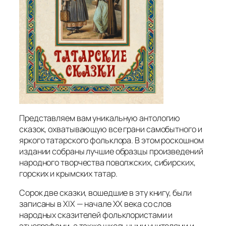
Представляем вам уникальную антологию
сказок, охватывающую все грани самобытного и
яркого татарского фольклора. В этом роскошном
издании собраны лучшие образцы произведений
народного творчества поволжских, сибирских,
горских и крымских татар.
Сорок две сказки, вошедшие в эту книгу, были
записаны в XIX — начале XX века со слов
народных сказителей фольклористами и
этнографами, а также школьными учителями и