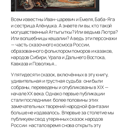
Всем известны Иван-царевич и Емеля, Баба-Яга
и сестрица Алёнушка. А знаете ли вы, кто такой
могущественный Аттыгыткы? Или ведьма Лютра?
Или волшебницы кешалии? А ведь эти персонажи
— часть сказочного космоса России,
образованного фольклором поморов и казаков,
народов Сибири, Урала и Дальнего Востока,
Кавказа и Поволжья…
У пятидесяти сказок, включённых в эту книгу,
удивительная и грустная судьба: они были
собраны, переведены и опубликованы в XIX —
начале XX века. Однако первые публикации
стали последними: более половины этих
замечательных творений народной фантазии
больше не издавалось. Впервые за столетие мы
публикуем свод утерянных сказок народов
России: настало время снова открыть эту