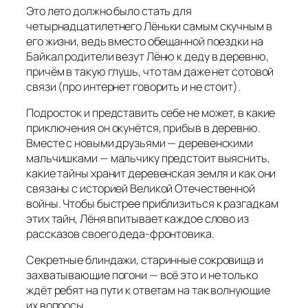
Это лето должно было стать для
четырнадцатилетнего Лёньки самым скучным в
его жизни, ведь вместо обещанной поездки на
Байкал родители везут Лёню к деду в деревню,
причём в такую глушь, что там даже нет сотовой
связи (про интернет говорить и не стоит).
Подросток и представить себе не может, в какие
приключения он окунётся, прибыв в деревню.
Вместе с новыми друзьями — деревенскими
мальчишками — мальчику предстоит выяснить,
какие тайны хранит деревенская земля и как они
связаны с историей Великой Отечественной
войны. Чтобы быстрее приблизиться к разгадкам
этих тайн, Лёня впитывает каждое слово из
рассказов своего деда‑фронтовика.
Секретные блиндажи, старинные сокровища и
захватывающие погони — всё это и не только
ждёт ребят на пути к ответам на так волнующие
их вопросы.