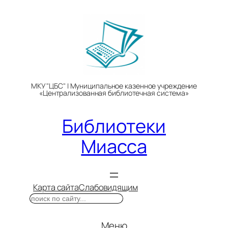
Перейти
к
содержимому
МКУ "ЦБС" | Муниципальное казенное учреждение
«Централизованная библиотечная система»
Библиотеки
Миасса
Карта сайта
Слабовидящим
Поиск
Меню