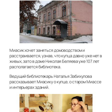
Миасик хочет заняться домоводством и
расстраивается, узнав, что купца давно уже нет в
живых, зато в доме Николая Беляева уже 107 лет
располагается библиотека.
Ведущий библиотекарь Наталья Забихулова
рассказывает Миасику о купце, о старом Миассе
и интерьерах зданий.