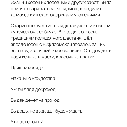
Накануне Рождества!
Уж ты дядя доброход!
Выдай денег на проход!
Выдашь, не выдашь- будем ждать,
У ворот стоять!
Колядующие в библиотеке тоже не остались
без угощений, детей ожидали сладости,
открытки и море положительных эмоций!
24.01.2026