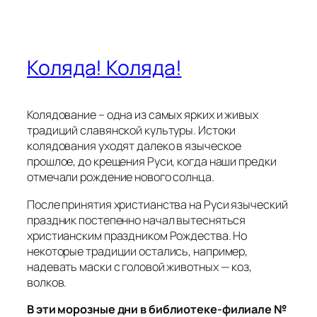
После принятия христианства на Руси языческий
праздник постепенно начал вытесняться
христианским праздником Рождества. Но
некоторые традиции остались, например,
надевать маски с головой животных — коз,
волков.
В эти морозные дни в библиотеке-филиале №
16 (ул. Ленина, 6) проводились святочные
гуляния. Ребята — третьеклассники школы №
1 подготовили театрализованную
Рождественскую сказку. В ней бабушка
Маланья искала ответ на вопрос «Что такое
Рождество?». Об этом великом событии ей
рассказал ангел, роль которого исполняла
Яна Иванова, ученица 3Б класса.
Из подготовленной библиотекарями презентации
в ходе мероприятия ребята узнали историю
праздника Рождества.