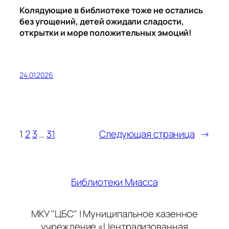
1
2
3
…
31
Следующая страница
→
Библиотеки Миасса
МКУ "ЦБС" | Муниципальное казенное
учреждение «Централизованная
библиотечная система»