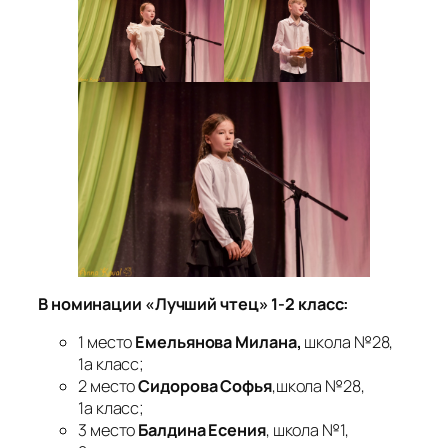
В номинации «Лучший чтец» 1-2 класс:
1 место
Емельянова Милана,
школа №28,
1а класс;
2 место
Сидорова Софья
,школа №28,
1а класс;
3 место
Балдина Есения
, школа №1,