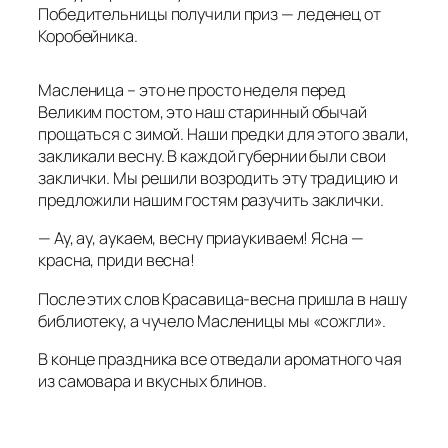
Победительницы получили приз — леденец от
Коробейника.
Масленица – это не просто неделя перед
Великим постом, это наш старинный обычай
прощаться с зимой. Наши предки для этого звали,
закликали весну. В каждой губернии были свои
заклички. Мы решили возродить эту традицию и
предложили нашим гостям разучить заклички.
— Ау, ау, аукаем, весну приаукиваем! Ясна —
красна, приди весна!
После этих слов Красавица-весна пришла в нашу
библиотеку, а чучело Масленицы мы «сожгли».
В конце праздника все отведали ароматного чая
из самовара и вкусных блинов.