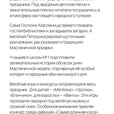
праздника. Под задорные детские песни и
зажигательные пляски читатели погружались в
атмосферу настоящего народного гуляния.
Сама Госпожа-Масленица приветствовала
гостей библиотеки и загадывала загадки. А
весёлый Петрушка радовал шуточными
кричалками, рассказывал о традициях
Масленичной ярмарки.
Учащиеся школы № 1 подготовили
увлекательные истории обо всех днях
Масленичной недели, подчеркнув её особый
колорит и народные обычаи каждого дня.
Весёлые игры и конкурсы сопровождали весь
праздник. Для детей – «Метёлка», «Удочка»,
«Блинчики», для взрослых – «Фанты». Эти игры
проходили задорно под весёлую музыку и
громкий смех. Особенное внимание привлёк
конкурс среди девушек «Самая длинная коса».