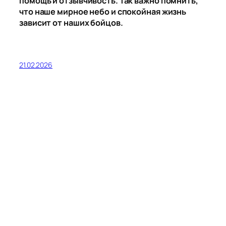
помощь и отзывчивость. Так важно помнить,
что наше мирное небо и спокойная жизнь
зависит от наших бойцов.
21.02.2026
Коляда! Коляда!
Колядование – одна из самых ярких и живых
традиций славянской культуры. Истоки
колядования уходят далеко в языческое
прошлое, до крещения Руси, когда наши предки
отмечали рождение нового солнца.