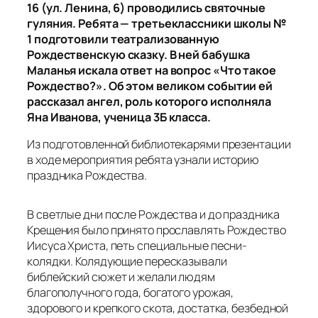
В светлые дни после Рождества и до праздника
Крещения было принято прославлять Рождество
Иисуса Христа, петь специальные песни-
колядки. Колядующие пересказывали
библейский сюжет и желали людям
благополучного года, богатого урожая,
здорового и крепкого скота, достатка, безбедной
жизни и хороших посевных и других работ. Было
принято наряжаться. Колядующие ходили по
домам, а их щедро одаривали угощениями.
Старинные русские колядки звучали и в нашем
купеческом особняке. Впереди, согласно
традициям колядочного шествия, шёл
звездоносец с Вифлеемской звездой, за ним
звонарь, звонящий в колокольчик. Следом дети,
наряженные в маски, красочные платки.
Пришла коляда,