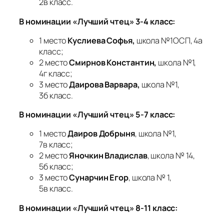
2в класс.
В номинации «Лучший чтец» 3-4 класс:
1 место
Куслиева Софья,
школа №1ОСП, 4а
класс;
2 место
Смирнов Константин,
школа №1,
4г класс;
3 место
Даирова Варвара,
школа №1,
3б класс.
В номинации «Лучший чтец» 5-7 класс:
1 место
Даиров Добрыня
, школа №1,
7в класс;
2 место
Яночкин Владислав
, школа № 14,
5б класс;
3 место
Сунарчин Егор
, школа № 1,
5в класс.
В номинации «Лучший чтец» 8-11 класс: