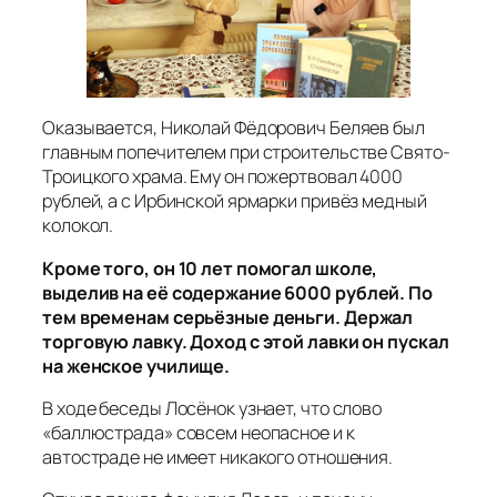
Оказывается, Николай Фёдорович Беляев был
главным попечителем при строительстве Свято-
Троицкого храма. Ему он пожертвовал 4000
рублей, а с Ирбинской ярмарки привёз медный
колокол.
Кроме того, он 10 лет помогал школе,
выделив на её содержание 6000 рублей. По
тем временам серьёзные деньги. Держал
торговую лавку. Доход с этой лавки он пускал
на женское училище.
В ходе беседы Лосёнок узнает, что слово
«баллюстрада» совсем неопасное и к
автостраде не имеет никакого отношения.