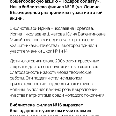
общегородскую акцию «Подарок солдату».
Наша библиотека-филиал № 16 (ул. Ленина,
6)в очередной раз принимает участие в этой
акции.
Библиотекари Ирина Николаевна Горелова,
Ирина Николаевна Шматова, Юлия Валентиновна
Михайлова провели серию мастер-классов
«Защитникам Отечества», в которой приняли
участие ученики школ № 1 и 14.
Дети изготовили около 200 ярких и красочных
открыток для военнослужащих, выражая свою
благодарность и заботу через творческие
работы. Эти поделки стали символом
признательности и поддержки защитников
Родины, выполняя важную роль в укреплении
чувства патриотизма среди молодого поколения.
Библиотека-филиал №16 выражает
благодарность ученикам и учителям за