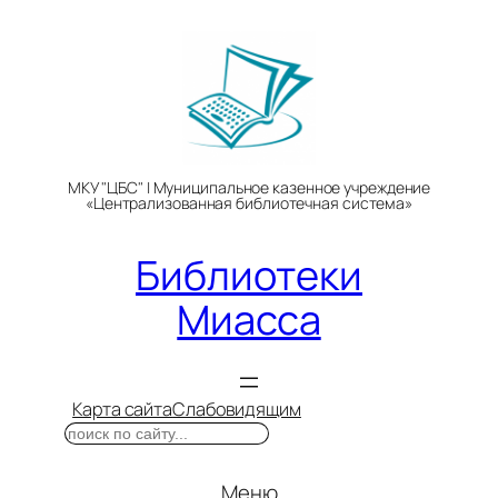
Перейти
к
содержимому
МКУ "ЦБС" | Муниципальное казенное учреждение
«Централизованная библиотечная система»
Библиотеки
Миасса
Карта сайта
Слабовидящим
Поиск
Меню