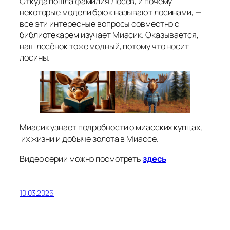
Откуда пошла фамилия Лосев, и почему
некоторые модели брюк называют лосинами, —
все эти интересные вопросы совместно с
библиотекарем изучает Миасик. Оказывается,
наш лосёнок тоже модный, потому что носит
лосины.
Миасик узнает подробности о миасских купцах,
их жизни и добыче золота в Миассе.
Видео серии можно посмотреть
здесь
10.03.2026