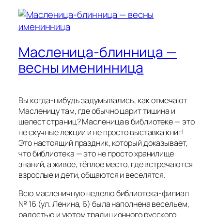
Масленица-блинница —
весны именинница
Вы когда-нибудь задумывались, как отмечают
Масленицу там, где обычно царит тишина и
шелест страниц? Масленица в библиотеке — это
не скучные лекции и не просто выставка книг!
Это настоящий праздник, который доказывает,
что библиотека — это не просто хранилище
знаний, а живое, тёплое место, где встречаются
взрослые и дети, общаются и веселятся.
Всю масленичную неделю библиотека-филиал
№ 16 (ул. Ленина, 6) была наполнена весельем,
радостью и уютом традиционного русского