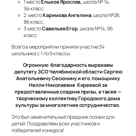
1 место
Елыков Ярослав,
школа № 14,
9а класс;
2 место
Каримова Ангелина
, школа №28,
8б класс;
3 место
Савельев Егор
, школа №14, 9б
класс
Всего в мероприятии приняли участие 34
школьника с 1 по 9 классы.
Огромную благодарность выражаем
депутату ЗСО Челябинской области Сергею
Анатольевичу Сесюнину и его помощнику
Нелли Николаевне Киреевой за
предоставленные сладкие призы, а также —
творческому коллективу Городского дома
культуры за многолетнее сотрудничество.
Это был замечательный праздник поэзии для
детей. Поздравляем всех участников и
победителей конкурса!