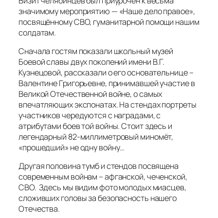
Визит челябинцев был приурочен к весьма
значимому мероприятию — «Наше дело правое»,
посвящённому СВО, гуманитарной помощи нашим
солдатам.
Сначала гостям показали школьный музей
Боевой славы двух поколений имени В.Г.
Кузнецовой, рассказали о его основательнице –
Валентине Григорьевне, принимавшей участие в
Великой Отечественной войне, о самых
впечатляющих экспонатах. На стендах портреты
участников чередуются с наградами, с
атрибутами боев той войны. Стоит здесь и
легендарный 82-миллиметровый миномёт,
«прошедший» не одну войну…
Другая половина тумб и стендов посвящена
современным войнам – афганской, чеченской,
СВО. Здесь мы видим фото молодых миасцев,
сложивших головы за безопасность нашего
Отечества.