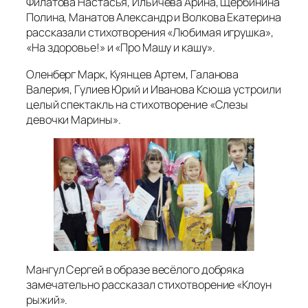
Филатова Настасья, Ильичёва Арина, Щербинина
Полина, Манатов Александр и Волкова Екатерина
рассказали стихотворения «Любимая игрушка»,
«На здоровье!» и «Про Машу и кашу».
Оленберг Марк, Куянцев Артем, Галанова
Валерия, Гулиев Юрий и Иванова Ксюша устроили
целый спектакль на стихотворение «Слезы
девочки Марины».
Мангул Сергей в образе весёлого добряка
замечательно рассказал стихотворение «Клоун
рыжий».