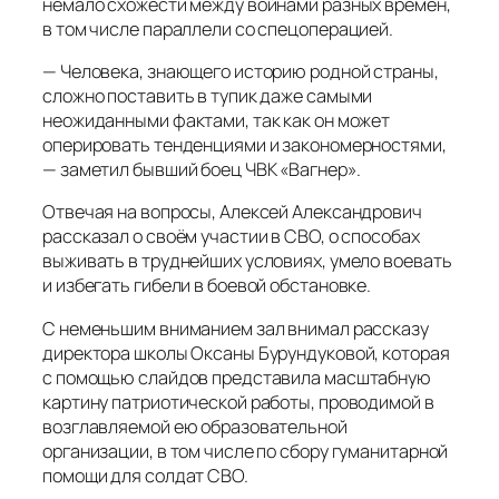
немало схожести между войнами разных времён,
в том числе параллели со спецоперацией.
— Человека, знающего историю родной страны,
сложно поставить в тупик даже самыми
неожиданными фактами, так как он может
оперировать тенденциями и закономерностями,
— заметил бывший боец ЧВК «Вагнер».
Отвечая на вопросы, Алексей Александрович
рассказал о своём участии в СВО, о способах
выживать в труднейших условиях, умело воевать
и избегать гибели в боевой обстановке.
С неменьшим вниманием зал внимал рассказу
директора школы Оксаны Бурундуковой, которая
с помощью слайдов представила масштабную
картину патриотической работы, проводимой в
возглавляемой ею образовательной
организации, в том числе по сбору гуманитарной
помощи для солдат СВО.