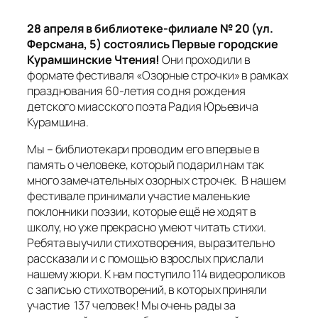
28 апреля в библиотеке-филиале № 20 (ул.
Ферсмана, 5) состоялись Первые городские
Курамшинские Чтения!
Они проходили в
формате фестиваля «Озорные строчки» в рамках
празднования 60-летия со дня рождения
детского миасского поэта Радия Юрьевича
Курамшина.
Мы – библиотекари проводим его впервые в
память о человеке, который подарил нам так
много замечательных озорных строчек. В нашем
фестивале принимали участие маленькие
поклонники поэзии, которые ещё не ходят в
школу, но уже прекрасно умеют читать стихи.
Ребята выучили стихотворения, выразительно
рассказали и с помощью взрослых прислали
нашему жюри. К нам поступило 114 видеороликов
с записью стихотворений, в которых приняли
участие 137 человек! Мы очень рады за