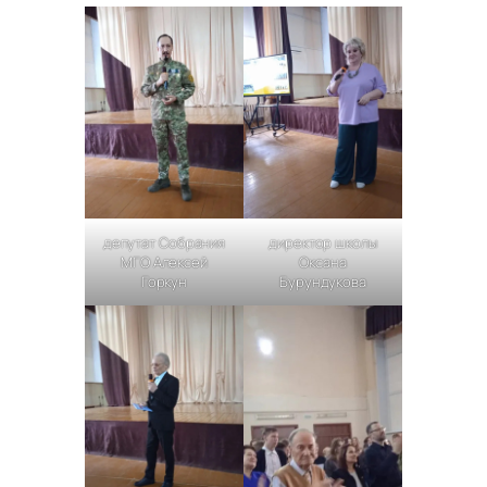
депутат Собрания
директор школы
МГО Алексей
Оксана
Горкун
Бурундукова