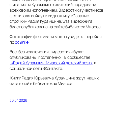
финалисты Курамшинских чтений порадовали
всех своим исполнением. Видеостихи участников
фестиваля войдут в видеокнигу «Озорные
строчки» Радия Курамшина. Эта видеокнига
будет опубликована на сайте библиотек Миасса.
Фотографии фестиваля можно увидеть , перейдя
по
ссылке
.
Все, без исключения, видеостихи будут
опубликованы, постепенно, в сообществе
«Радий Курамшин. Миасский детский поэт»
в
социальной сети ВКонтакте.
Книги Радия Юрьевича Курамшина ждут наших
читателей в библиотеках Миасса!
30.04.2026