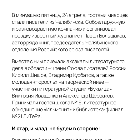
В минувшую пятницу, 24 апреля, гостями миасцев
стали писатели из Челябинска. Собрал дружную
и разновозрастную компанию и организовал
поездку известный журналист Павел Большаков,
автор ряда книг, председатель Челябинского
отделения Российского союза писателей.
Вместе с ним приехали аксакалы литературного
дела в области – члены Союза писателей России
Кирилл Шишов, Владимир Курбатов, а также
молодая «поросль» на творческой ниве —
участники литературной студии «Буквица»
Виктория Иващенко и Александр Щербаков.
Принимали гостей школа №16, литературное
объединение «Ильменит» и библиотека-филиал
№21 ЛиТеРа.
И стар, и млад, не будем в стороне!