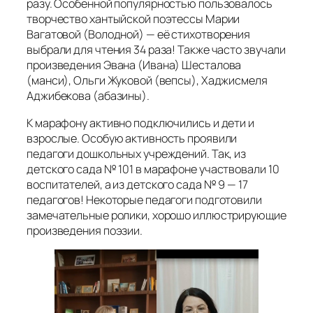
разу. Особенной популярностью пользовалось
творчество хантыйской поэтессы Марии
Вагатовой (Володной) — её стихотворения
выбрали для чтения 34 раза! Также часто звучали
произведения Эвана (Ивана) Шесталова
(манси), Ольги Жуковой (вепсы), Хаджисмеля
Аджибекова (абазины).
К марафону активно подключились и дети и
взрослые. Особую активность проявили
педагоги дошкольных учреждений. Так, из
детского сада № 101 в марафоне участвовали 10
воспитателей, а из детского сада № 9 — 17
педагогов! Некоторые педагоги подготовили
замечательные ролики, хорошо иллюстрирующие
произведения поэзии.