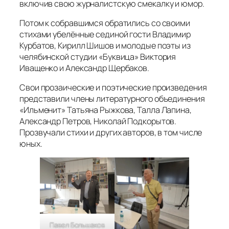
включив свою журналистскую смекалку и юмор.
Потом к собравшимся обратились со своими
стихами убелённые сединой гости Владимир
Курбатов, Кирилл Шишов и молодые поэты из
челябинской студии «Буквица» Виктория
Иващенко и Александр Щербаков.
Свои прозаические и поэтические произведения
представили члены литературного объединения
«Ильменит» Татьяна Рыжкова, Талла Лапина,
Александр Петров, Николай Подкорытов.
Прозвучали стихи и других авторов, в том числе
юных.
Павел Большаков