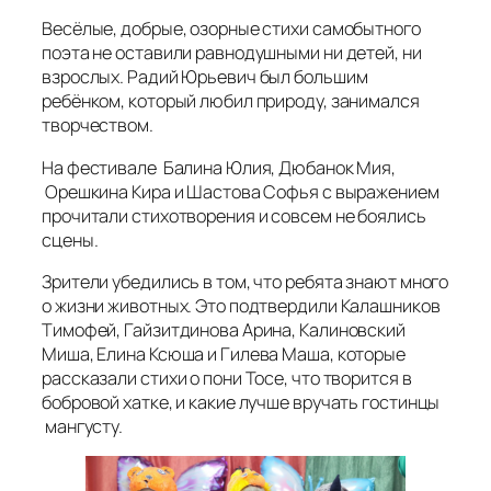
Весёлые, добрые, озорные стихи самобытного
поэта не оставили равнодушными ни детей, ни
взрослых. Радий Юрьевич был большим
ребёнком, который любил природу, занимался
творчеством.
На фестивале Балина Юлия, Дюбанок Мия,
Орешкина Кира и Шастова Софья с выражением
прочитали стихотворения и совсем не боялись
сцены.
Зрители убедились в том, что ребята знают много
о жизни животных. Это подтвердили Калашников
Тимофей, Гайзитдинова Арина, Калиновский
Миша, Елина Ксюша и Гилева Маша, которые
рассказали стихи о пони Тосе, что творится в
бобровой хатке, и какие лучше вручать гостинцы
мангусту.