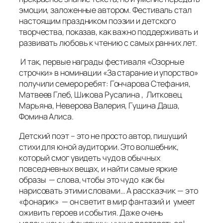
эмоции, заложенные автором. Фестиваль стал
настоящим праздником поэзии и детского
творчества, показав, как важно поддерживать и
развивать любовь к чтению с самых ранних лет.
И так, первые награды фестиваля «Озорные
строчки» в номинации «За старание и упорство»
получили семеро ребят: Гончарова Стефания,
Матвеев Глеб, Шикова Русалина , Литковец
Марьяна, Неверова Валерия, Гущина Даша,
Фомина Алиса.
Детский поэт – это не просто автор, пишущий
стихи для юной аудитории. Это волшебник,
который смог увидеть чудо в обычных
повседневных вещах, и найти самые яркие
образы — слова, чтобы это чудо как бы
нарисовать этими словами… А рассказчик — это
«фонарик» — он светит в мир фантазий и умеет
оживить героев и события. Даже очень