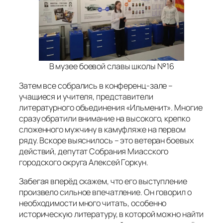
В музее боевой славы школы №16
Затем все собрались в конференц-зале –
учащиеся и учителя, представители
литературного объединения «Ильменит». Многие
сразу обратили внимание на высокого, крепко
сложенного мужчину в камуфляже на первом
ряду. Вскоре выяснилось – это ветеран боевых
действий, депутат Собрания Миасского
городского округа Алексей Горкун.
Забегая вперёд скажем, что его выступление
произвело сильное впечатление. Он говорил о
необходимости много читать, особенно
историческую литературу, в которой можно найти