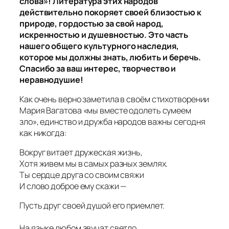
слова»! Литература этих народов
действительно покоряет своей близостью к
природе, гордостью за свой народ,
искренностью и душевностью. Это часть
нашего общего культурного наследия,
которое мы должны знать, любить и беречь.
Спасибо за ваш интерес, творчество и
неравнодушие!
Как очень верно заметила в своём стихотворении
Мария Вагатова «мы вместе одолеть сумеем
зло», единство и дружба народов важны сегодня
как никогда:
Вокруг витает дружеская жизнь,
Хотя живем мы в самых разных землях.
Ты сердце друга со своим свяжи
И слово доброе ему скажи —
Пусть друг своей душой его приемлет.
На языке любом звучат светло