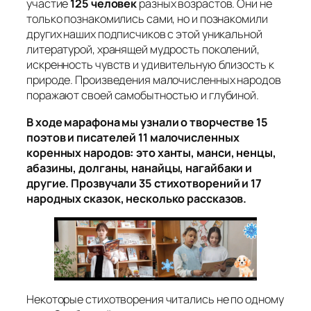
участие
125 человек
разных возрастов. Они не
только познакомились сами, но и познакомили
других наших подписчиков с этой уникальной
литературой, хранящей мудрость поколений,
искренность чувств и удивительную близость к
природе. Произведения малочисленных народов
поражают своей самобытностью и глубиной.
В ходе марафона мы узнали о творчестве 15
поэтов и писателей 11 малочисленных
коренных народов: это ханты, манси, ненцы,
абазины, долганы, нанайцы, нагайбаки и
другие. Прозвучали 35 стихотворений и 17
народных сказок, несколько рассказов.
Некоторые стихотворения читались не по одному