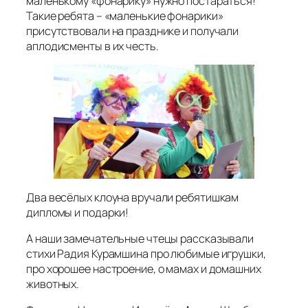
маленькому «фонарику» нужно постараться!
Такие ребята – «маленькие фонарики»
присутствовали на празднике и получали
аплодисменты в их честь.
Два весёлых клоуна вручали ребятишкам
дипломы и подарки!
А наши замечательные чтецы рассказывали
стихи Радия Курамшина про любимые игрушки,
про хорошее настроение, о мамах и домашних
животных.