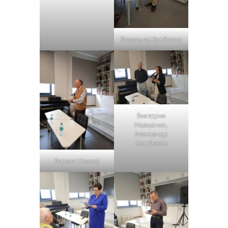
Владимир Курбатов
Виктория
Иващенко,
Александр
Щербаков
Кирилл Шишов