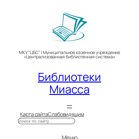
Перейти
к
содержимому
МКУ "ЦБС" | Муниципальное казенное учреждение
«Централизованная библиотечная система»
Библиотеки
Миасса
Карта сайта
Слабовидящим
Поиск
Меню