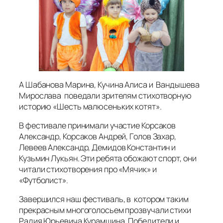
А Шабанова Марина, Кучина Алиса и Вандышева
Мирослава поведали зрителям стихотворную
историю «Шесть малюсеньких котят».
В фестивале принимали участие Корсаков
Александр, Корсаков Андрей, Голов Захар,
Левеев Александр, Демидов Константин и
Кузьмин Лукьян. Эти ребята обожают спорт, они
читали стихотворения про «Мячик» и
«Футболист».
Завершился наш фестиваль, в котором таким
прекрасным многоголосьем прозвучали стихи
Радия Юрьевича Курамшина. Победители и