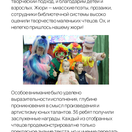
творческий подход, и благодарим детей и
взрослых. Жюри — миасские поэты, прозаики,
сотрудники библиотечной системы высоко
оценили творчество маленьких чтецов. Ох, и
нелегко пришлось нашему жюри!
Особое внимание было уделено
выразительности исполнения, глубине
проникновения в смысл произведения и
артистизму юных талантов. 36 ребят получили
заслуженные награды. Каждый из отобранных
чтецов продемонстрировал не только
прекрасное знание текста, но и умение передать