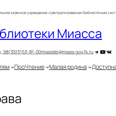
альное казенное учреждение «Централизованная библиотечная сис
блиотеки Миасса
Telegra
YouT
ВКо
, 9
8(3513)53-81-00
miasslib@miass.gov74.ru
лям
ПроЧтение
Малая родина
Доступн
рава