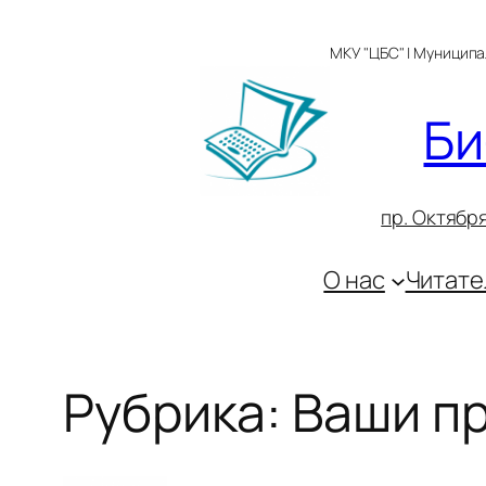
Перейти
к
МКУ "ЦБС" | Муницип
содержимому
Би
пр. Октября
О нас
Читате
Рубрика:
Ваши п