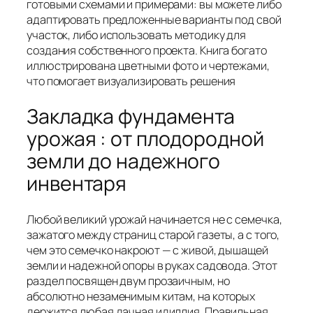
готовыми схемами и примерами: вы можете либо
адаптировать предложенные варианты под свой
участок, либо использовать методику для
создания собственного проекта. Книга богато
иллюстрирована цветными фото и чертежами,
что помогает визуализировать решения
Закладка фундамента
урожая : от плодородной
земли до надежного
инвентаря
Любой великий урожай начинается не с семечка,
зажатого между страниц старой газеты, а с того,
чем это семечко накроют — с живой, дышащей
земли и надежной опоры в руках садовода. Этот
раздел посвящен двум прозаичным, но
абсолютно незаменимым китам, на которых
держится любая дачная идиллия. Правильная