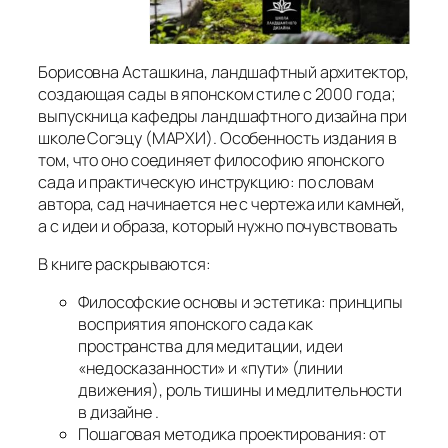
Борисовна Асташкина, ландшафтный архитектор,
создающая сады в японском стиле с 2000 года;
выпускница кафедры ландшафтного дизайна при
школе Согэцу (МАРХИ). Особенность издания в
том, что оно соединяет философию японского
сада и практическую инструкцию: по словам
автора, сад начинается не с чертежа или камней,
а с идеи и образа, который нужно почувствовать
В книге раскрываются:
Философские основы и эстетика: принципы
восприятия японского сада как
пространства для медитации, идеи
«недосказанности» и «пути» (линии
движения), роль тишины и медлительности
в дизайне .
Пошаговая методика проектирования: от