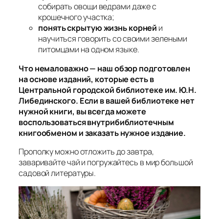
собирать овощи ведрами даже с
крошечного участка;
понять скрытую жизнь корней
и
научиться говорить со своими зелеными
питомцами на одном языке.
Что немаловажно — наш обзор подготовлен
на основе изданий, которые есть в
Центральной городской библиотеке им. Ю.Н.
Либединского. Если в вашей библиотеке нет
нужной книги, вы всегда можете
воспользоваться внутрибиблиотечным
книгообменом и заказать нужное издание.
Прополку можно отложить до завтра,
заваривайте чай и погружайтесь в мир большой
садовой литературы.