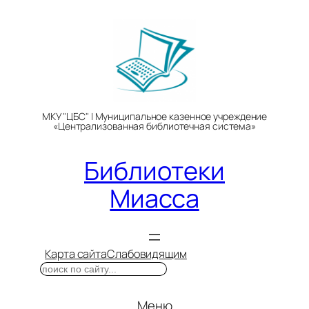
Перейти
к
содержимому
МКУ "ЦБС" | Муниципальное казенное учреждение
«Централизованная библиотечная система»
Библиотеки
Миасса
Карта сайта
Слабовидящим
Поиск
Меню