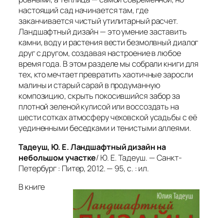
настоящий сад начинается там, где
заканчивается чистый утилитарный расчет.
Ландшафтный дизайн — это умение заставить
камни, воду и растения вести безмолвный диалог
друг с другом, создавая настроение в любое
время года. В этом разделе мы собрали книги для
тех, кто мечтает превратить хаотичные заросли
малины и старый сарай в продуманную
композицию, скрыть покосившийся забор за
плотной зеленой кулисой или воссоздать на
шести сотках атмосферу чеховской усадьбы с её
уединенными беседками и тенистыми аллеями.
Тадеуш, Ю. Е.
Ландшафтный дизайн на
небольшом участке
/ Ю. Е. Тадеуш. — Санкт-
Петербург : Питер, 2012. — 95, с. : ил.
В книге