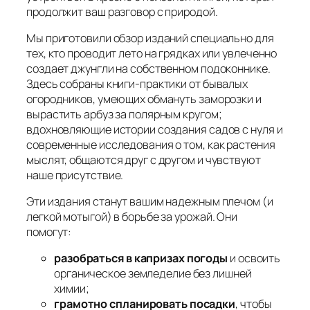
продолжит ваш разговор с природой.
Мы приготовили обзор изданий специально для
тех, кто проводит лето на грядках или увлеченно
создает джунгли на собственном подоконнике.
Здесь собраны книги-практики от бывалых
огородников, умеющих обмануть заморозки и
вырастить арбуз за полярным кругом;
вдохновляющие истории создания садов с нуля и
современные исследования о том, как растения
мыслят, общаются друг с другом и чувствуют
наше присутствие.
Эти издания станут вашим надежным плечом (и
легкой мотыгой) в борьбе за урожай. Они
помогут:
разобраться в капризах погоды
и освоить
органическое земледелие без лишней
химии;
грамотно спланировать посадки
, чтобы