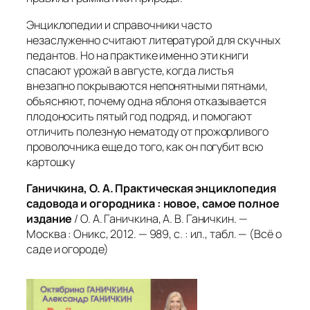
Энциклопедии и справочники часто
незаслуженно считают литературой для скучных
педантов. Но на практике именно эти книги
спасают урожай в августе, когда листья
внезапно покрываются непонятными пятнами,
объясняют, почему одна яблоня отказывается
плодоносить пятый год подряд, и помогают
отличить полезную нематоду от прожорливого
проволочника еще до того, как он погубит всю
картошку
Ганичкина, О. А. Практическая энциклопедия
садовода и огородника : новое, самое полное
издание
/ О. А. Ганичкина, А. В. Ганичкин. —
Москва : Оникс, 2012. — 989, с. : ил., табл. — (Всё о
саде и огороде)