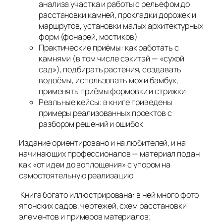
анализа участка и работы с рельефом до
расстановки камней, прокладки дорожек и
маршрутов, установки малых архитектурных
форм (фонарей, мостиков)
Практические приёмы: как работать с
камнями (в том числе сэкитэй — «сухой
сад»), подбирать растения, создавать
водоёмы, использовать мох и бамбук,
применять приёмы формовки и стрижки
Реальные кейсы: в книге приведены
примеры реализованных проектов с
разбором решений и ошибок
Издание ориентировано и на любителей, и на
начинающих профессионалов — материал подан
как «от идеи до воплощения» с упором на
самостоятельную реализацию
Книга богато иллюстрирована: в ней много фото
японских садов, чертежей, схем расстановки
элементов и примеров материалов;