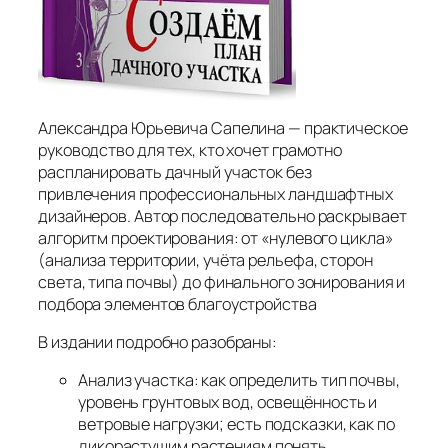
Александра Юрьевича Сапелина — практическое
руководство для тех, кто хочет грамотно
распланировать дачный участок без
привлечения профессиональных ландшафтных
дизайнеров. Автор последовательно раскрывает
алгоритм проектирования: от «нулевого цикла»
(анализа территории, учёта рельефа, сторон
света, типа почвы) до финального зонирования и
подбора элементов благоустройства
В издании подробно разобраны:
Анализ участка: как определить тип почвы,
уровень грунтовых вод, освещённость и
ветровые нагрузки; есть подсказки, как по
дикорастущим растениям понять