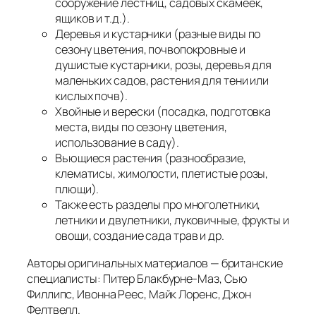
сооружение лестниц, садовых скамеек,
ящиков и т.д.).
Деревья и кустарники (разные виды по
сезону цветения, почвопокровные и
душистые кустарники, розы, деревья для
маленьких садов, растения для тени или
кислых почв).
Хвойные и верески (посадка, подготовка
места, виды по сезону цветения,
использование в саду).
Вьющиеся растения (разнообразие,
клематисы, жимолости, плетистые розы,
плющи).
Также есть разделы про многолетники,
летники и двулетники, луковичные, фрукты и
овощи, создание сада трав и др.
Авторы оригинальных материалов — британские
специалисты: Питер Блакбурне-Маз, Сью
Филлипс, Ивонна Реес, Майк Лоренс, Джон
Фелтвелл.