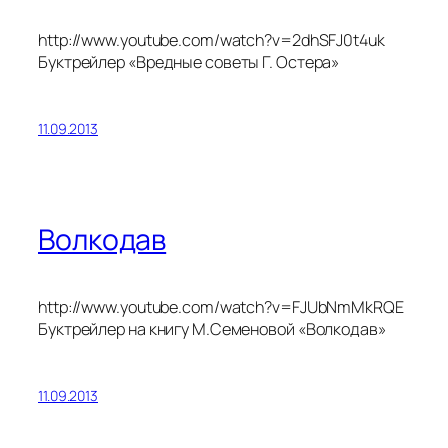
http://www.youtube.com/watch?v=2dhSFJ0t4uk
Буктрейлер «Вредные советы Г. Остера»
11.09.2013
Волкодав
http://www.youtube.com/watch?v=FJUbNmMkRQE
Буктрейлер на книгу М.Семеновой «Волкодав»
11.09.2013