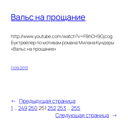
Вальс на прощание
http://www.youtube.com/watch?v=FBhCH9Gjcog
Буктрейлер по мотивам романа Милана Кундеры
«Вальс на прощание»
11.09.2013
←
Предыдущая страница
1
…
249
250
251
252
253
…
255
Следующая страница
→