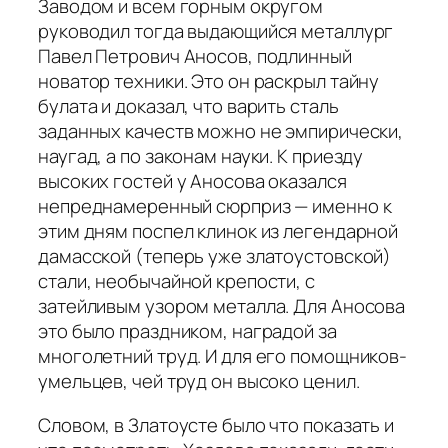
Заводом и всем горным округом
руководил тогда выдающийся металлург
Павел Петрович Аносов, подлинный
новатор техники. Это он раскрыл тайну
булата и доказал, что варить сталь
заданных качеств можно не эмпирически,
наугад, а по законам науки. К приезду
высоких гостей у Аносова оказался
непреднамеренный сюрприз — именно к
этим дням поспел клинок из легендарной
дамасской (теперь уже златоустовской)
стали, необычайной крепости, с
затейливым узором металла. Для Аносова
это было праздником, наградой за
многолетний труд. И для его помощников-
умельцев, чей труд он высоко ценил.
Словом, в Златоусте было что показать и