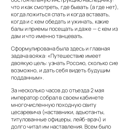
что и как смотреть, где бывать (а где нет),
когда ложиться спать и когда вставать,
когда и с кем обедать и ужинать, какие
балы и приемы посещать и даже — с кем из
дам и что именно танцевать.
Сформулирована была здесь и главная
задача вояжа: «Путешествие имеет
двоякую цель: узнать Россию, сколько сие
возможно, и дать себя видеть будущим
подданным».
За несколько часов до отъезда 2 мая
император собрал в своем кабинете
многочисленную походную свиту
цесаревича (наставники, адъютанты,
титулованные офицеры, лейб-врач) и
долго читал им наставления. Всем было