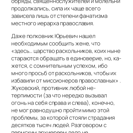
обряды, священнослужителей и молельни
продолжались, сила их чаще всего
зависела лишь от степени фанатизма
местного иерарха православия.
Даже полковник Юрьевич нашел
необходимым сообщить жене, что
«здесь… царство раскольников, коих ныне
стараются обращать в единоверие, но, ка­
жется, с сомнительным успехом, ибо
много просьб от раскольников, чтобы их
избавили от миссионеров православных» .
Жуковский, противник любой не­
терпимости (за что нередко вызывал
огонь на себя справа и слева), конечно,
не мог равнодушно пройти мимо этой
проблемы, за которой стояли страдания
десятков тысяч людей. Разговором с
пермским архиереем дело не