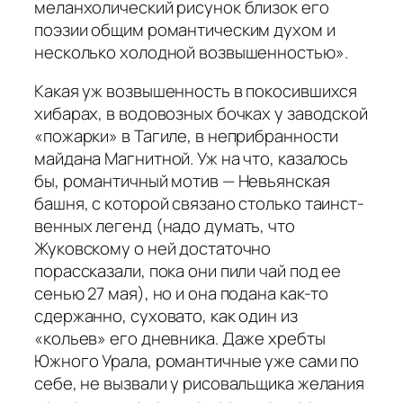
меланхолический рисунок близок его
поэзии общим романтическим духом и
несколько холодной возвышенностью».
Какая уж возвышенность в покосившихся
хибарах, в водовозных бочках у заводской
«пожарки» в Тагиле, в неприбранности
майдана Магнитной. Уж на что, казалось
бы, романтичный мотив — Невьянская
башня, с которой связано столько таинст­
венных легенд (надо думать, что
Жуковскому о ней достаточно
порассказали, пока они пили чай под ее
сенью 27 мая), но и она подана как-то
сдержанно, суховато, как один из
«кольев» его дневника. Даже хребты
Южного Урала, романтичные уже сами по
себе, не вызвали у рисовальщика желания