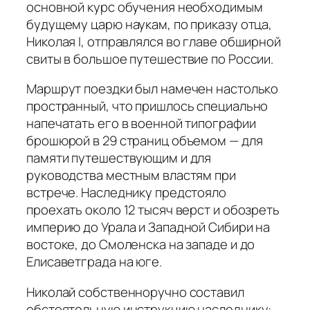
основной курс обучения необходимым
будущему царю наукам, по приказу отца,
Николая I, отправлялся во главе обширной
свиты в большое путешествие по России.
Маршрут поездки был намечен настолько
пространный, что пришлось специально
напечатать его в военной типографии
брошюрой в 29 страниц объемом — для
памяти путешествующим и для
руководства местным властям при
встрече. Наследнику предстояло
проехать около 12 тысяч верст и обозреть
империю до Урала и Западной Сибири на
востоке, до Смоленска на западе и до
Елисаветграда на юге.
Николай собственноручно составил
обстоятельную инструкцию наследнику: