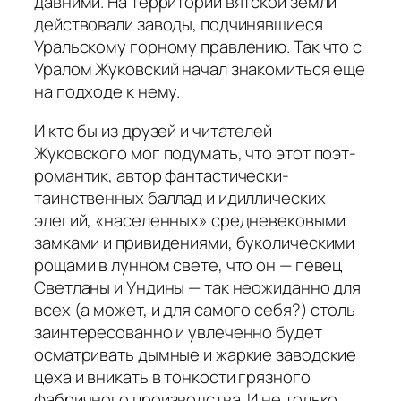
давними. На территории вятской земли
действовали заводы, подчинявшиеся
Уральскому горному правлению. Так что с
Уралом Жуковский начал знакомиться еще
на подходе к нему.
И кто бы из друзей и читателей
Жуковского мог подумать, что этот поэт-
романтик, автор фантастически-
таинственных баллад и идиллических
элегий, «населенных» средневековыми
замками и привидениями, буколическими
рощами в лунном свете, что он — певец
Светланы и Ундины — так неожиданно для
всех (а может, и для самого себя?) столь
заинтересованно и увлеченно будет
осматривать дымные и жаркие заводские
цеха и вникать в тонкости грязного
фабричного производства. И не только