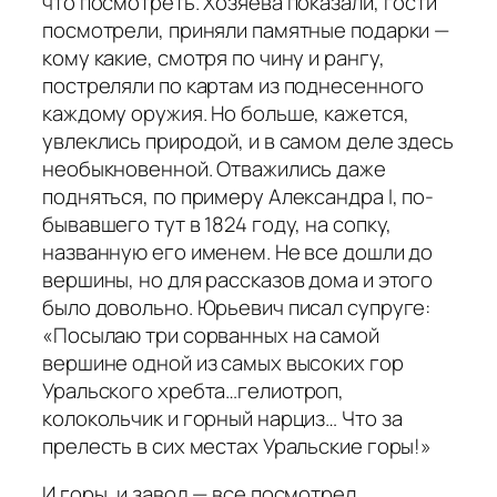
что посмотреть. Хозяева показали, гости
посмотрели, приняли памятные подарки —
кому какие, смотря по чину и рангу,
постреляли по картам из поднесенного
каждому оружия. Но больше, кажется,
увлеклись природой, и в самом деле здесь
необыкновенной. Отважились даже
подняться, по примеру Александра I, по­
бывавшего тут в 1824 году, на сопку,
названную его именем. Не все дошли до
вершины, но для рассказов дома и этого
было довольно. Юрьевич писал супруге:
«Посылаю три сорванных на самой
вершине одной из самых высоких гор
Уральского хребта…гелиотроп,
колокольчик и горный нарциз… Что за
прелесть в сих местах Уральские горы!»
И горы, и завод — все посмотрел