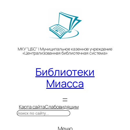
Перейти
к
содержимому
МКУ "ЦБС" | Муниципальное казенное учреждение
«Централизованная библиотечная система»
Библиотеки
Миасса
Карта сайта
Слабовидящим
Поиск
Меню