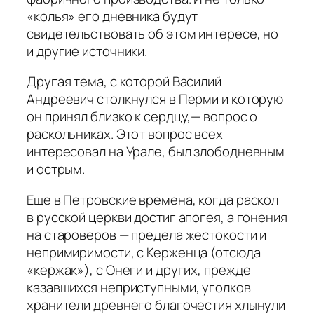
«колья» его дневника будут
свидетельствовать об этом интересе, но
и другие источники.
Другая тема, с которой Василий
Андреевич столкнулся в Перми и которую
он принял близко к сердцу,— вопрос о
раскольниках. Этот вопрос всех
интересовал на Урале, был злободневным
и острым.
Еще в Петровские времена, когда раскол
в русской церкви достиг апогея, а гонения
на староверов — предела жестокости и
непримиримости, с Керженца (отсюда
«кержак»), с Онеги и других, прежде
казавшихся неприступными, уголков
хранители древнего благочестия хлынули