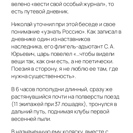
велено «вести свой особый журнал», то
есть путевой дневник.
Николай уточнил при этой беседе и свое
понимание «узнать Россию». Как записал в
дневнике один из наставников
наследника, его флигель-адъютант С. А.
Юрьевич, царь повелел «…чтобы видели
вещи так, как они есть, а не поетически.
Поезия в сторону, я не люблю ее там, где
нужна существенность».
В 6 часов пополудни длинный, сразу же
растянувшийся почти на полверсты поезд
(11 экипажей при 37 лошадях), тронулся в
дальний путь, поднимая клубы первой
весенней пыли.
В назначенную ему коляску, вместе с