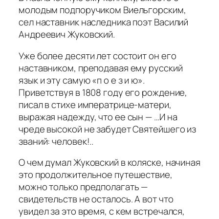
молодым подпоручиком Виельгорским,
сел наставник наследника поэт Василий
Андреевич Жуковский.
Уже более десяти лет состоит он его
наставником, преподавая ему русский
язык и эту самую «п о е з и ю».
Приветствуя в 1808 году его рождение,
писал в стихе императрице-матери,
выражая надежду, что ее сын — …И на
чреде высокой не забудет Святейшего из
званий: человек!..
О чем думал Жуковский в коляске, начиная
это продолжительное путешествие,
можно только предполагать —
свидетельств не осталось. А вот что
увидел за это время, с кем встречался,