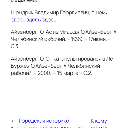
Шендрик Владимир Георгиевич, о нем:
здесь
здесь
здесь
Айзенберг, О. Ас из Миасса/ О.Айзенберг //
Челябинский рабочий. – 1999. – 17июня. –
С.3.
Айзенберг, О. Он катапультировался в Ле-
Бурже./ О.Айзенберг // Челябинский
рабочий. – 2000. — 15 марта – С.2.
←
Городская историко-
К кому
краеведческая конференция
идти за