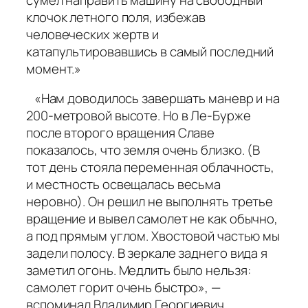
клочок летного поля, избежав
человеческих жертв и
катапультировавшись в самый последний
момент.»
«Нам доводилось завершать маневр и на
200-метровой высоте. Но в Ле-Бурже
после второго вращения Славе
показалось, что земля очень близко. (В
тот день стояла переменная облачность,
и местность освещалась весьма
неровно). Он решил не выполнять третье
вращение и вывел самолет не как обычно,
а под прямым углом. Хвостовой частью мы
задели полосу. В зеркале заднего вида я
заметил огонь. Медлить было нельзя:
самолет горит очень быстро», —
вспоминал Владимир Георгиевич.