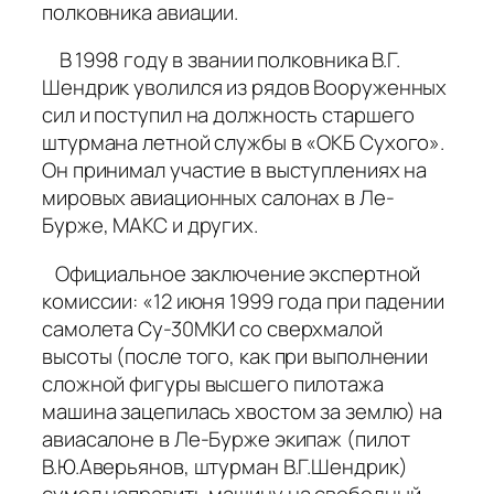
полковника авиации.
В 1998 году в звании полковника В.Г.
Шендрик уволился из рядов Вооруженных
сил и поступил на должность старшего
штурмана летной службы в «ОКБ Сухого».
Он принимал участие в выступлениях на
мировых авиационных салонах в Ле-
Бурже, МАКС и других.
Официальное заключение экспертной
комиссии: «12 июня 1999 года при падении
самолета Су-30МКИ со сверхмалой
высоты (после того, как при выполнении
сложной фигуры высшего пилотажа
машина зацепилась хвостом за землю) на
авиасалоне в Ле-Бурже экипаж (пилот
В.Ю.Аверьянов, штурман В.Г.Шендрик)
сумел направить машину на свободный