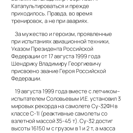
Катапультироваться и прежде
приходилось. Правда, во время
тренировок, а не при авариях.
За мужество и героизм, проявленные
при испытаниях авиационной техники,
Указом Президента Российской
Федерации от 17 августа 1999 года
Шендрику Владимиру Георгиевичу
присвоено звание Героя Российской
Федерации.
19 августа 1999 года вместе с летчиком–
испытателем Соловьевым И.Е. установил 3
мировых рекорда на самолете Су-32ФН в
классе С-1l (реактивные самолеты со
взлетной массой 35-45 т). Су-32 достиг
высоты 16150 м с грузом в 1 и 2 т, а масса