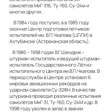
самолетов МиГ-31б, Ту-160, Су-24м и
многих других.
В 1984 году поступил, а в 1985 году
окончил Центр подготовки летчиков-
испытателей им. В.П.Чкалова (ЦПЛИ) в
Ахтубинске (Астраханская область).
В 1986 – 1998 годах В.Г.Шендрик –
штурман-испытатель и ведущий штурман-
испытатель Государственного Лётно-
испытательного Центра им.В.П.Чкалова. В
период службы в Центре установил 6
мировых авиационных рекордов на
ударном самолете Су-32ФН. В качестве
штурмана проводил различные испытания
самолётов МиГ-31, Ту-160, Су-24М и др. В
1998 году уволен в запас в звании