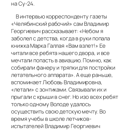
на Су-24.
В интервью корреспонденту газеты
«Челябинский рабочий» сам Владимир
Георгиевич рассказывает: «Небом я
заболел с детства, когда в руки попала
книжка Марка Галлая «Вам взлет!» Ее
читали все ребята нашего двора, и все
мечтали попасть в авиацию. Помню, как
собирали фанеру и тряпки для постройки
летательного аппарата». А еще раньше,
вспоминает Любовь Владимировна,
«летали» с зонтиками. Связывали их и
прыгали с крыши в снег. Но изо всех ребят
только одному Володе удалось
осуществить свою детскую мечту. Во
время учебы в школе летчиков-
испытателей Владимир Георгиевич