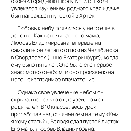
окончил среднюю школу № 17. В школе
увлекался изучением родного края и даже
был награжден путевкой в Артек.
Любовь к небу появилась у него еще в
детстве. Как вспоминает его мама,
Любовь Владимировна, впервые на
самолете он летал с отцом из Челябинска
в Свердловск (ныне Екатеринбург), когда
ему было пять лет. Это было его первое
знакомство с небом, и оно произвело на
него неизгладимое впечатление.
Однако свое увлечение небом он
скрывал не только от друзей, но и от
родителей. В 10 классе, весь урок
проработав над сочинением на тему «Кем
я хочу стать?», Володя сдал пустой листок.
Его мать, Любовь Владимировна,