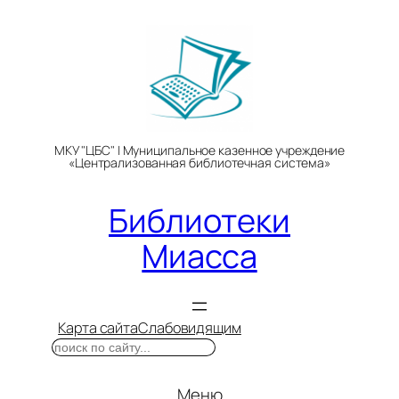
Перейти
к
содержимому
МКУ "ЦБС" | Муниципальное казенное учреждение
«Централизованная библиотечная система»
Библиотеки
Миасса
Карта сайта
Слабовидящим
Поиск
Меню