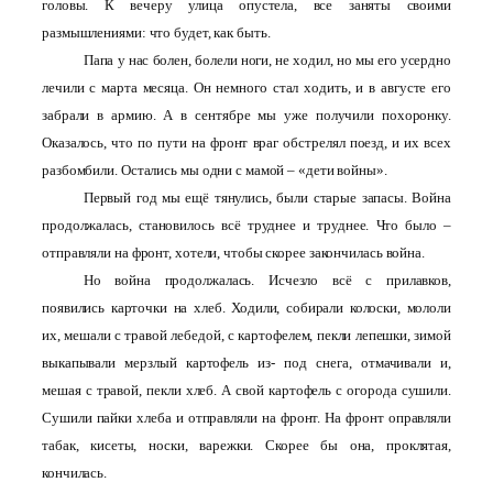
головы. К вечеру улица опустела, все заняты своими
размышлениями: что будет, как быть.
Папа у нас болен, болели ноги, не ходил, но мы его усердно
лечили с марта месяца. Он немного стал ходить, и в августе его
забрали в армию. А в сентябре мы уже получили похоронку.
Оказалось, что по пути на фронт враг обстрелял поезд, и их всех
разбомбили. Остались мы одни с мамой – «дети войны».
Первый год мы ещё тянулись, были старые запасы. Война
продолжалась, становилось всё труднее и труднее. Что было –
отправляли на фронт, хотели, чтобы скорее закончилась война.
Но война продолжалась. Исчезло всё с прилавков,
появились карточки на хлеб. Ходили, собирали колоски, мололи
их, мешали с травой лебедой, с картофелем, пекли лепешки, зимой
выкапывали мерзлый картофель из- под снега, отмачивали и,
мешая с травой, пекли хлеб. А свой картофель с огорода сушили.
Сушили пайки хлеба и отправляли на фронт. На фронт оправляли
табак, кисеты, носки, варежки. Скорее бы она, проклятая,
кончилась.