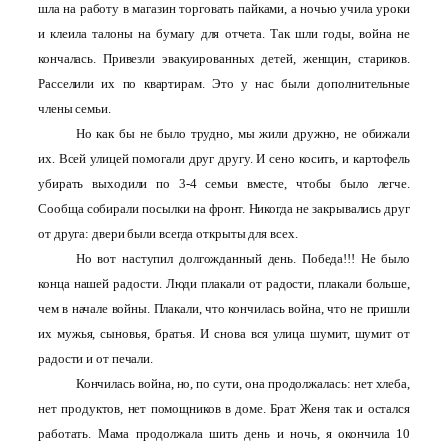
шла на работу в магазин торговать пайками, а ночью учила уроки
и клеила талоны на бумагу для отчета. Так шли годы, война не
кончалась. Привезли эвакуированных детей, женщин, стариков.
Расселили их по квартирам. Это у нас были дополнительные
члены семьи.
Но как бы не было трудно, мы жили дружно, не обижали
их. Всей улицей помогали друг другу. И сено косить, и картофель
убирать выходили по 3-4 семьи вместе, чтобы было легче.
Сообща собирали посылки на фронт. Никогда не закрывались друг
от друга: двери были всегда открыты для всех.
Но вот наступил долгожданный день. Победа!!! Не было
конца нашей радости. Люди плакали от радости, плакали больше,
чем в начале войны. Плакали, что кончилась война, что не пришли
их мужья, сыновья, братья. И снова вся улица шумит, шумит от
радости и от печали.
Кончилась война, но, по сути, она продолжалась: нет хлеба,
нет продуктов, нет помощников в доме. Брат Женя так и остался
работать. Мама продолжала шить день и ночь, я окончила 10