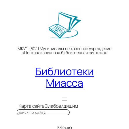
Перейти
к
содержимому
МКУ "ЦБС" | Муниципальное казенное учреждение
«Централизованная библиотечная система»
Библиотеки
Миасса
Карта сайта
Слабовидящим
Поиск
Меню