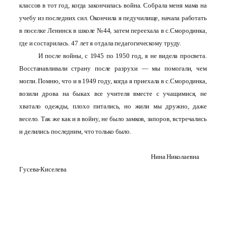
классов в тот год, когда закончилась война. Собрала меня мама на
учебу из последних сил. Окончила я педучилище, начала работать
в поселке Ленинск в школе №44, затем переехала в с.Смородинка,
где и состарилась. 47 лет я отдала педагогическому труду.
И после войны, с 1945 по 1950 год, я не видела просвета.
Восстанавливали страну после разрухи — мы помогали, чем
могли. Помню, что и в 1949 году, когда я приехала в с.Смородинка,
возили дрова на быках все учителя вместе с учащимися, не
хватало одежды, плохо питались, но жили мы дружно, даже
весело. Так же как и в войну, не было замков, запоров, встречались
и делились последним, что только было.
Нина Николаевна
Гусева-Киселева