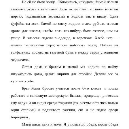
Но ей не было конца. Обносились, исхудали. Зимой носили
стеганые бурки с калошами. Если их не было, то шили из кожи
портки, подвязывали веревками и ходили так в школу. Одна
фуфайка на всех. Зимой по снегу ходили в лес, рубили, пилили
дрова для школы, чтобы хоть как-нибудь было теплее, чем на
улице. В классах сидели в одежде, в варежках. Хлеба нет, —
жевали берестяную серу, чтобы побороть голод. Писали на
грифельных досках, на газетной бумаге между строк угольными
чернилами.
Летом дома с братом и мамой мы ходили по найму
штукатурить дома, делать кирпич для стройки. Делали все за
кусочек хлеба.
Брат Женя бросил учиться после 6-го класса и пошел
работать в сапожную мастерскую. Бывало, придешь, принесешь
ему «еду», а он сидит среди стариков (т.к. в семье остались только
одни старики) и подшивает валенки, его и не видно среди
бородачей.
Мама шила день и ночь. Я училась до обеда, после обеда