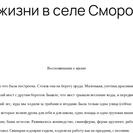
жизни в селе Смор
Воспоминания о жизни
о что была построена. Стояла она на берегу пруда. Маленькая, уютная, красивая 
й мост с другим берегом. Бывало, что мост срывали весенние воды, и передви
ий лес, куда мы ходили за грибами и ягодами. Была только одна улица (сейчас
 которых возили дрова для себя и для школы, одна лошадь и одна грузовая маш
н, быки исчезли. Развивалось коневодство, свиноферма, ферма крупного рабо
ровал. Свинарки и доярки ездили, ходили на работу как на праздник, с песнями.