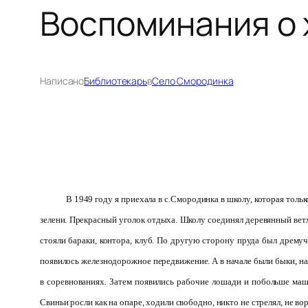
Воспоминания о 
Написано
Библиотекарь
в
Село Смородинка
В 1949 году я приехала в с.Смородинка в школу, которая тольк
зелени. Прекрасный уголок отдыха. Школу соединял деревянный ветхи
стояли бараки, контора, клуб. По другую сторону пруда был дремуч
появилось железнодорожное передвижение. А в начале были быки, на
в соревнованиях. Затем появились рабочие лошади и побольше маши
Свиньи росли как на опаре, ходили свободно, никто не стрелял, не во