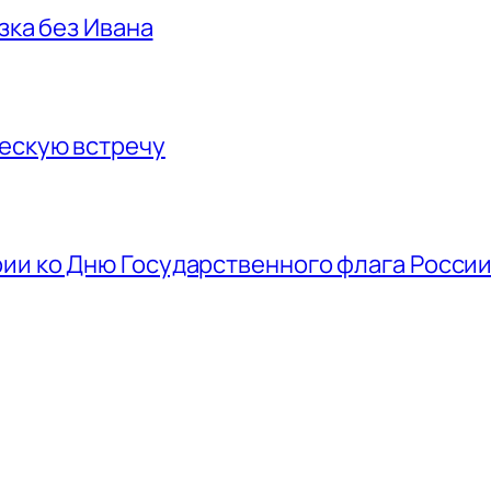
азка без Ивана
ескую встречу
ии ко Дню Государственного флага Росси