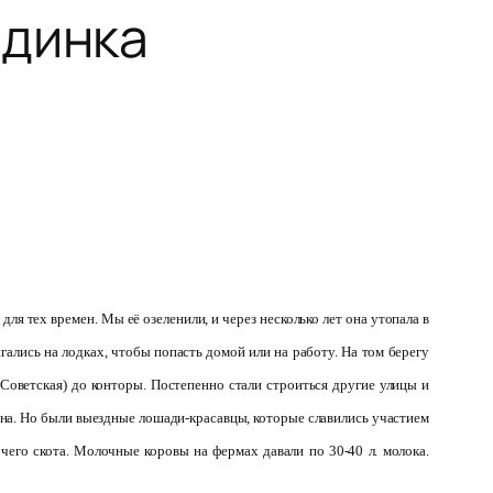
одинка
для тех времен. Мы её озеленили, и через несколько лет она утопала в
гались на лодках, чтобы попасть домой или на работу. На том берегу
 Советская) до конторы. Постепенно стали строиться другие улицы и
ина. Но были выездные лошади-красавцы, которые славились участием
чего скота. Молочные коровы на фермах давали по 30-40 л. молока.