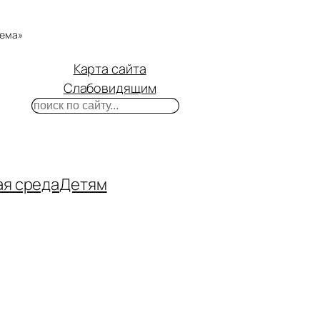
тема»
Карта сайта
Слабовидящим
Поиск
m
ube
нтакте
ая среда
Детям