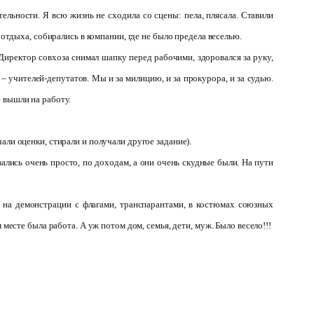
ельности. Я всю жизнь не сходила со сцены: пела, плясала. Ставили
 отдыха, собирались в компании, где не было предела веселью.
Директор совхоза снимал шапку перед рабочими, здоровался за руку,
 – учителей-депутатов. Мы и за милицию, и за прокурора, и за судью.
 вышли на работу.
чали оценки, стирали и получали другое задание).
евались очень просто, по доходам, а они очень скудные были. На пути
 на демонстрации с флагами, транспарантами, в костюмах союзных
месте была работа. А уж потом дом, семья, дети, муж. Было весело!!!