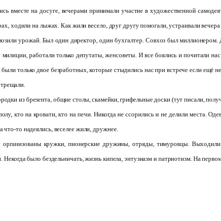
сь вместе на досуге, вечерами принимали участие в художественной самодеят
рах, ходили на лыжах. Как жили весело, друг другу помогали, устраивали вечера
озили урожай. Был один директор, один бухгалтер. Совхоз был миллионером. 
 милиции, работали только депутаты, женсоветы. И все боялись и почитали нас
были только двое безработных, которые стыдились нас при встрече если ещё не
 трещали.
ородки из брезента, общие столы, скамейки, грифельные доски (тут писали, полу
олу, кто на кровати, кто на печи. Никогда не ссорились и не делили места. Од
 что-то надеялись, веселее жили, дружнее.
и организованы кружки, пионерские дружины, отряды, тимуровцы. Выходили
 Некогда было бездельничать, жизнь кипела, энтузиазм и патриотизм. На первом 