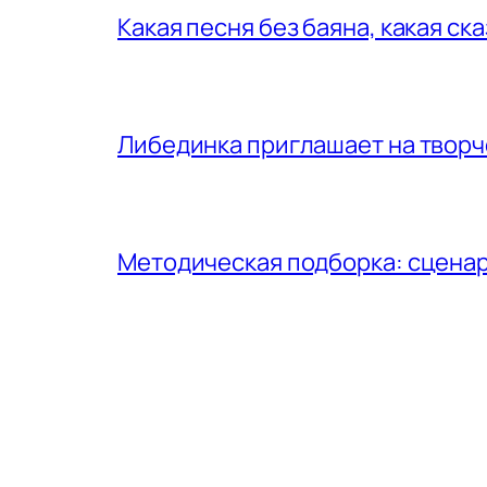
Какая песня без баяна, какая ск
Либединка приглашает на творч
Методическая подборка: сценар