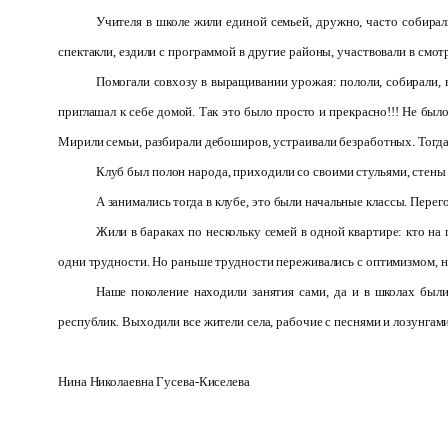
Учителя в школе жили единой семьей, дружно, часто собирали
спектакли, ездили с программой в другие районы, участвовали в смот
Помогали совхозу в выращивании урожая: пололи, собирали, в
приглашал к себе домой. Так это было просто и прекрасно!!! Не было
Мирили семьи, разбирали дебоширов, устраивали безработных. Тогда 
Клуб был полон народа, приходили со своими стульями, стены
А занимались тогда в клубе, это были начальные классы. Перег
Жили в бараках по нескольку семей в одной квартире: кто на п
одни трудности. Но раньше трудности переживались с оптимизмом, на
Наше поколение находили занятия сами, да и в школах был
республик. Выходили все жители села, рабочие с песнями и лозунгами.
Нина Николаевна Гусева-Киселева