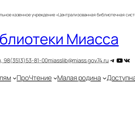
альное казенное учреждение «Централизованная библиотечная сис
блиотеки Миасса
Telegra
YouT
ВКо
, 9
8(3513)53-81-00
miasslib@miass.gov74.ru
лям
ПроЧтение
Малая родина
Доступн