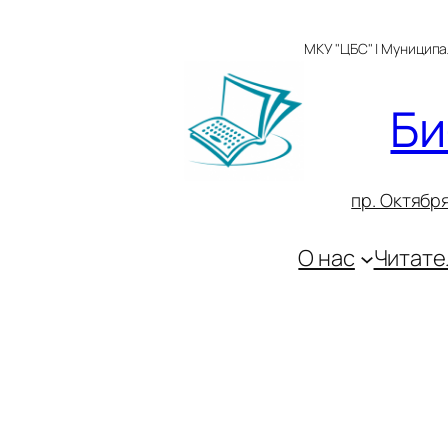
Перейти
к
МКУ "ЦБС" | Муницип
содержимому
Би
пр. Октября
О нас
Читате