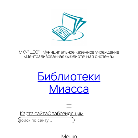
Перейти
к
содержимому
МКУ "ЦБС" | Муниципальное казенное учреждение
«Централизованная библиотечная система»
Библиотеки
Миасса
Карта сайта
Слабовидящим
Поиск
Меню