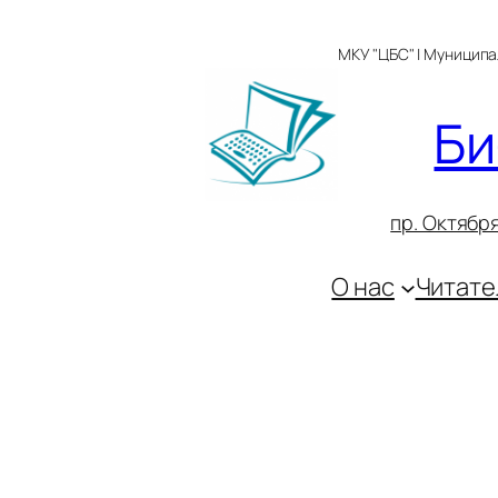
Перейти
к
МКУ "ЦБС" | Муницип
содержимому
Би
пр. Октября
О нас
Читате