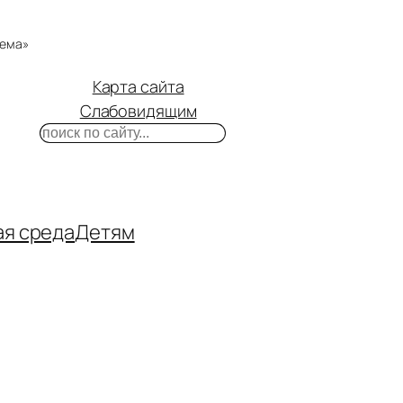
тема»
Карта сайта
Слабовидящим
Поиск
m
ube
нтакте
ая среда
Детям