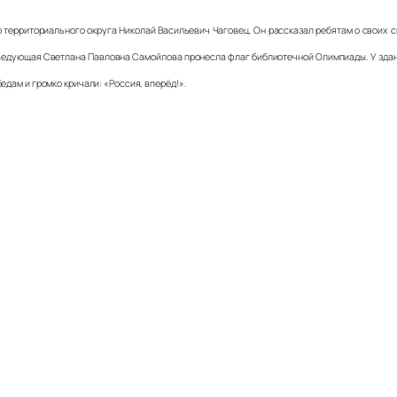
территориального округа Николай Васильевич Чаговец. Он рассказал ребятам о своих с
аведующая Светлана Павловна Самойлова пронесла флаг библиотечной Олимпиады. У зда
едам и громко кричали: «Россия, вперёд!».