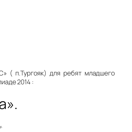
» ( п.Тургояк) для ребят младшего
аде 2014 :
а».
р.