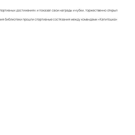
портивных достижениях и показал свои награды и кубки, торжественно открыл
ния библиотеки прошли спортивные состязания между командами «Капитошка»