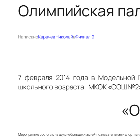
Олимпийская па
Написано
Карачев Николай
в
Филиал 9
7 февраля 2014 года в Модельной 
школьного возраста , МКОК «СОШ№2»
«О
Мероприятие состояло из двух небольших частей: познавательная и спортивная