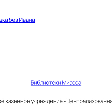
азка без Ивана
Библиотеки Миасса
ое казенное учреждение «Централизованн