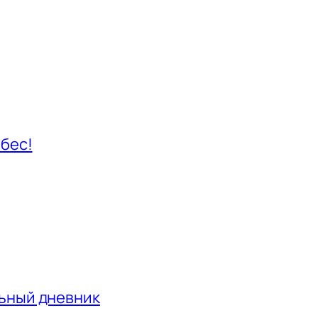
ебес!
льный дневник