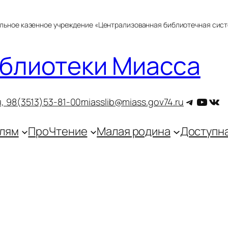
альное казенное учреждение «Централизованная библиотечная сис
блиотеки Миасса
Telegra
YouT
ВКо
, 9
8(3513)53-81-00
miasslib@miass.gov74.ru
лям
ПроЧтение
Малая родина
Доступн