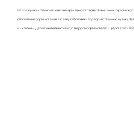
На празднике «Олимпийская палитра» присутствовал Начальник Тургоякского 
спортивные соревнования. По залу библиотеки под торжественную музыку З
и «Улыбка». Дети и учителя активно, с задором соревновались, радовались поб