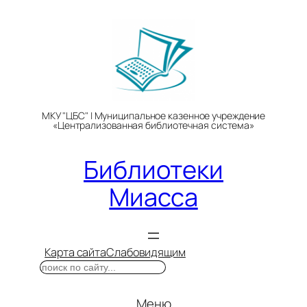
Перейти
к
содержимому
МКУ "ЦБС" | Муниципальное казенное учреждение
«Централизованная библиотечная система»
Библиотеки
Миасса
Карта сайта
Слабовидящим
Поиск
Меню