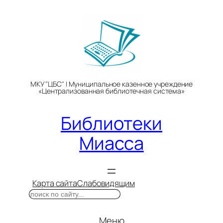
Перейти
к
содержимому
МКУ "ЦБС" | Муниципальное казенное учреждение
«Централизованная библиотечная система»
Библиотеки
Миасса
Карта сайта
Слабовидящим
Поиск
Меню