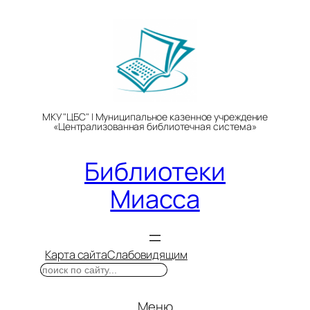
Перейти
к
содержимому
МКУ "ЦБС" | Муниципальное казенное учреждение
«Централизованная библиотечная система»
Библиотеки
Миасса
Карта сайта
Слабовидящим
Поиск
Меню