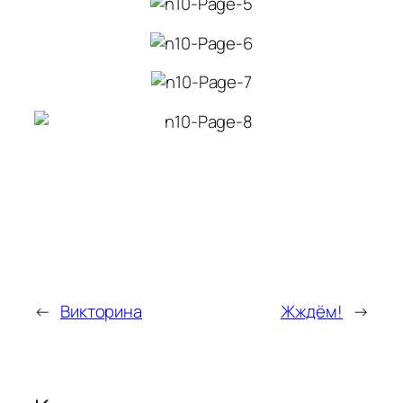
←
Викторина
Жждём!
→