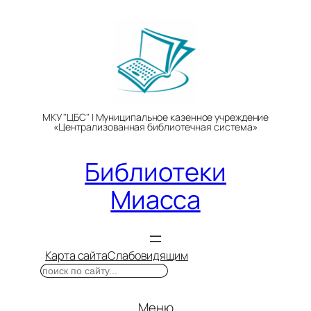
Перейти
к
содержимому
МКУ "ЦБС" | Муниципальное казенное учреждение
«Централизованная библиотечная система»
Библиотеки
Миасса
Карта сайта
Слабовидящим
Поиск
Меню