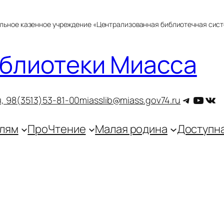
альное казенное учреждение «Централизованная библиотечная сис
блиотеки Миасса
Telegra
YouT
ВКо
, 9
8(3513)53-81-00
miasslib@miass.gov74.ru
лям
ПроЧтение
Малая родина
Доступн