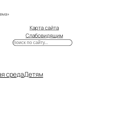
тема»
Карта сайта
Слабовидящим
Поиск
m
ube
нтакте
ая среда
Детям