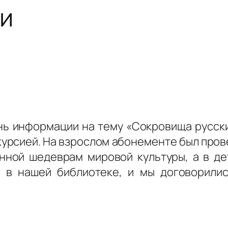
и
нь информации на тему «Сокровища русски
курсией. На взрослом абонементе был пров
нной шедеврам мировой культуры, а в д
е в нашей библиотеке, и мы договорили