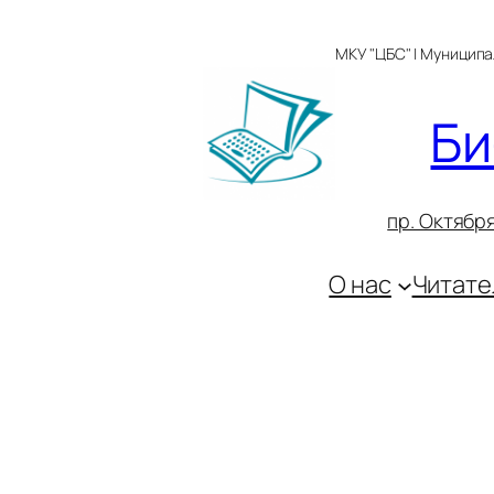
Перейти
к
МКУ "ЦБС" | Муницип
содержимому
Би
пр. Октября
О нас
Читате