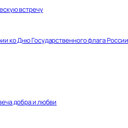
ескую встречу
ии ко Дню Государственного флага Росси
веча добра и любви