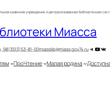
альное казенное учреждение «Централизованная библиотечная сис
блиотеки Миасса
Telegra
YouT
ВКо
, 9
8(3513)53-81-00
miasslib@miass.gov74.ru
лям
ПроЧтение
Малая родина
Доступн