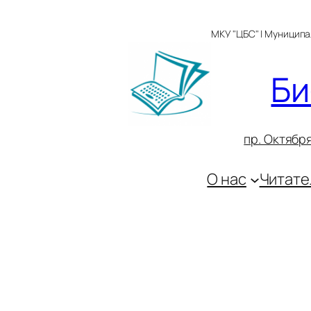
Перейти
к
МКУ "ЦБС" | Муницип
содержимому
Би
пр. Октября
О нас
Читате