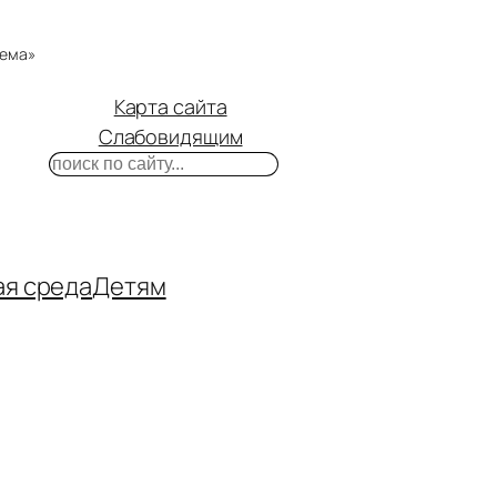
тема»
Карта сайта
Слабовидящим
Поиск
m
ube
нтакте
ая среда
Детям