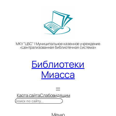
Перейти
к
содержимому
МКУ "ЦБС" | Муниципальное казенное учреждение
«Централизованная библиотечная система»
Библиотеки
Миасса
Карта сайта
Слабовидящим
Поиск
Меню