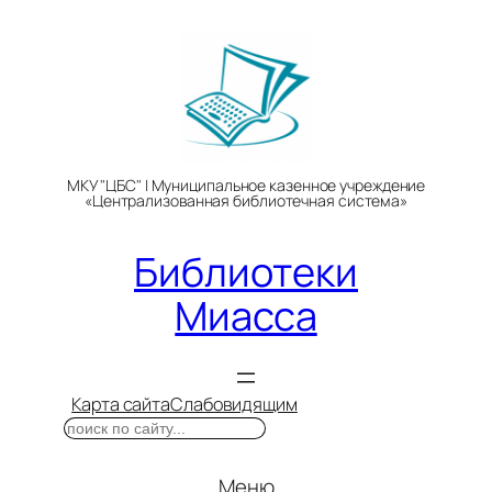
Перейти
к
содержимому
МКУ "ЦБС" | Муниципальное казенное учреждение
«Централизованная библиотечная система»
Библиотеки
Миасса
Карта сайта
Слабовидящим
Поиск
Меню