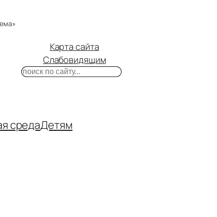
тема»
Карта сайта
Слабовидящим
Поиск
m
ube
нтакте
ая среда
Детям