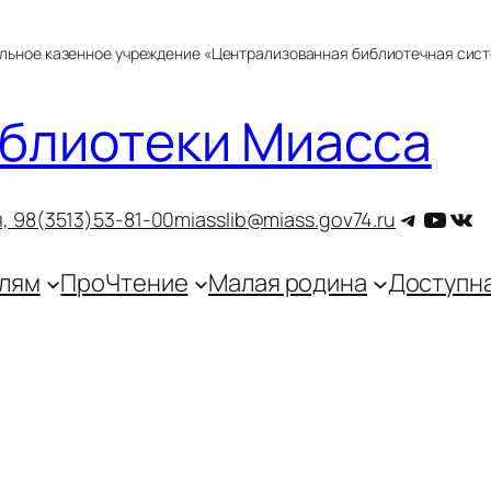
альное казенное учреждение «Централизованная библиотечная сис
блиотеки Миасса
Telegra
YouT
ВКо
, 9
8(3513)53-81-00
miasslib@miass.gov74.ru
лям
ПроЧтение
Малая родина
Доступн