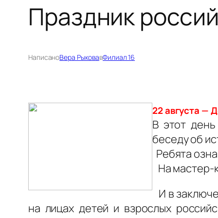
Праздник россий
Написано
Вера Рыкова
в
Филиал 16
22 августа — 
В этот день
беседу об и
Ребята ознак
На мастер-к
И в заключе
на лицах детей и взрослых россий