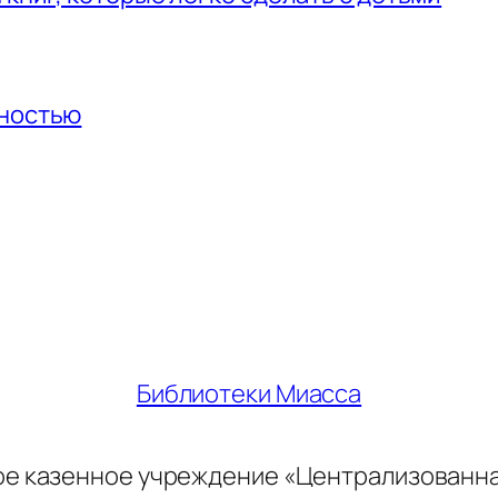
нностью
Библиотеки Миасса
ое казенное учреждение «Централизованн