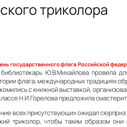
ского триколора
День государственного флага Российской феде
 библиотекарь Ю.В.Михайлова провела дл
стории флага, международных традициях об
омились с книжной выставкой, организова
лассе Н.И.Горелова предложила смастери
ние всех присутствующих ожидал сюрприз
ский триколор, чтобы таким образом он