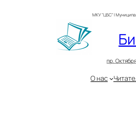
Перейти
к
МКУ "ЦБС" | Муницип
содержимому
Би
пр. Октября
О нас
Читате