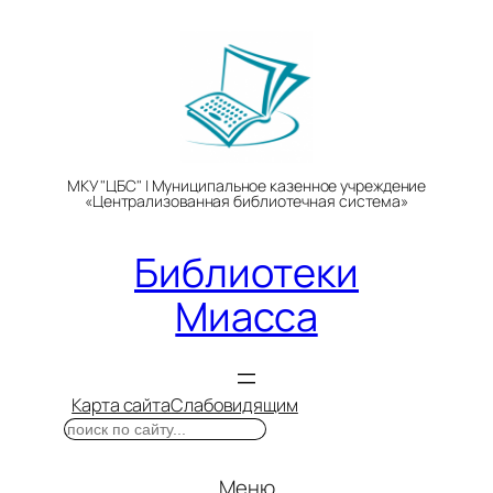
Перейти
к
содержимому
МКУ "ЦБС" | Муниципальное казенное учреждение
«Централизованная библиотечная система»
Библиотеки
Миасса
Карта сайта
Слабовидящим
Поиск
Меню