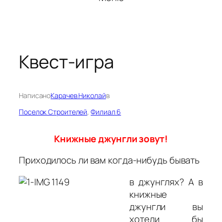
Квест-игра
Написано
Карачев Николай
в
Поселок Строителей
, 
Филиал 6
Книжные джунгли зовут!
Приходилось ли вам когда-нибудь бывать
в джунглях? А в
книжные
джунгли вы
хотели бы