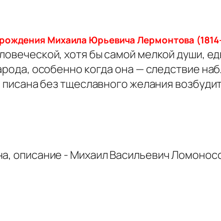
 рождения Михаила Юрьевича Лермонтова (1814-1
ловеческой, хотя бы самой мелкой души, ед
арода, особенно когда она — следствие на
а писана без тщеславного желания возбудит