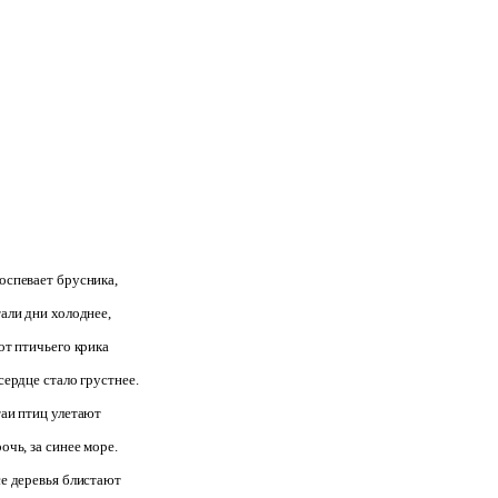
оспевает брусника,
али дни холоднее,
от птичьего крика
сердце стало грустнее.
аи птиц улетают
очь, за синее море.
е деревья блистают