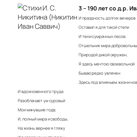
3 – 190 лет со д.р. 
И праздность долгих вечеров
Оставил я для тихой степи
И тени сумрачных лесов.
Отшельник мира добровольны
Природой дикой окружен,
Я здесь мечтою своевольной
Бываю редко увлечен:
Здесь под влияньем жизни но
И вдохновенного труда
Разоблачает ум суровый
Мои минувшие года;
И, полный мира и свободы,
На жизнь вернее я гляжу