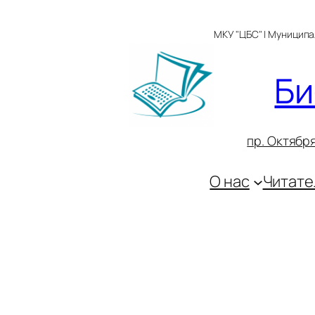
Перейти
к
МКУ "ЦБС" | Муницип
содержимому
Би
пр. Октября
О нас
Читате