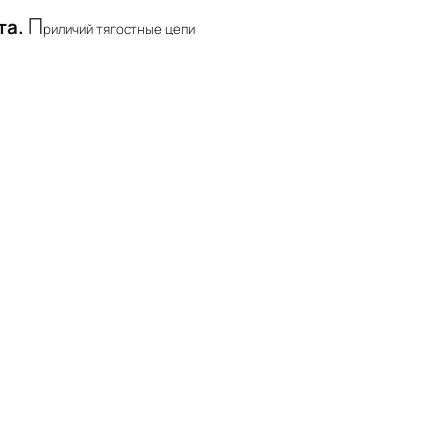
П
та.
риличий тягостные цепи