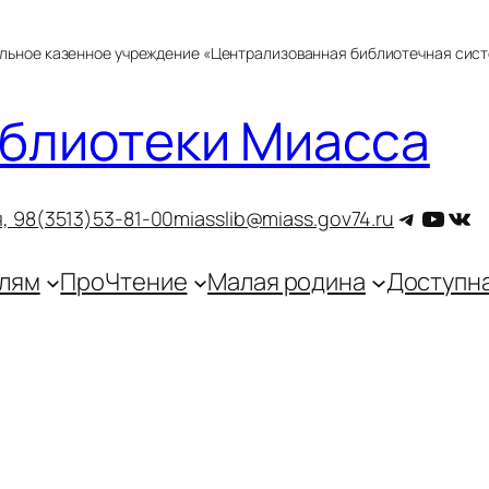
альное казенное учреждение «Централизованная библиотечная сис
блиотеки Миасса
Telegra
YouT
ВКо
, 9
8(3513)53-81-00
miasslib@miass.gov74.ru
лям
ПроЧтение
Малая родина
Доступн