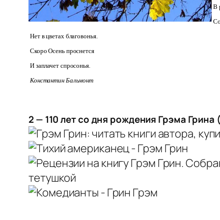
В 
Со
Нет в цветах благовонья.
Скоро Осень проснется
И заплачет спросонья.
Константин Бальмонт
2 — 110 лет со дня рождения Грэма Грина 