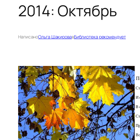
2014: Октябрь
Написано
Ольга Шакирова
в
Библиотека рекомендует
П
Ст
И 
В 
Ст
Пр
Вс