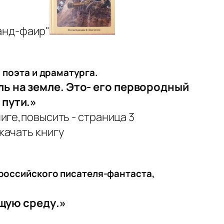
, поэта и драматурга.
ь на земле. Это- его первородный
 пути.»
, российского писателя-фантаста,
ющую среду
.»