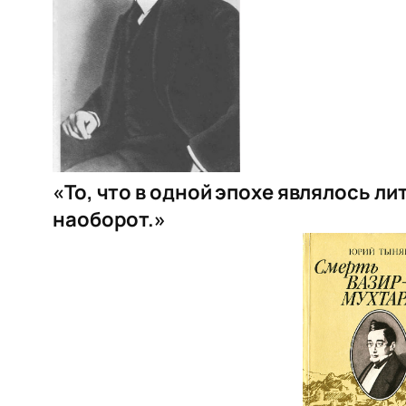
«То, что в одной эпохе являлось л
наоборот.»