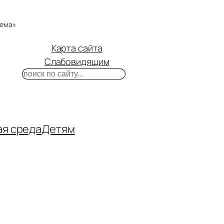
тема»
Карта сайта
Слабовидящим
Поиск
m
ube
нтакте
ая среда
Детям