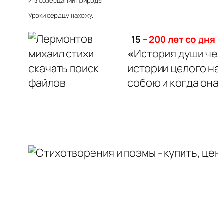
И в созерцании природы
Уроки сердцу нахожу.
15 –
200 лет со дня
«
История души че
истории целого н
собою и когда он