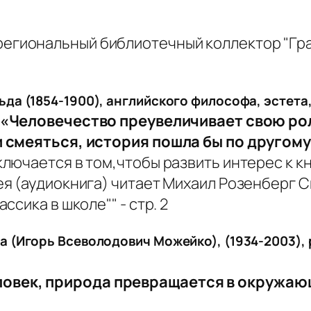
ьда (1854-1900), английского философа, эстета
«Человечество преувеличивает свою рол
 смеяться, история пошла бы по другому
ва (Игорь Всеволодович Можейко), (1934-2003)
ловек, природа превращается в окружа