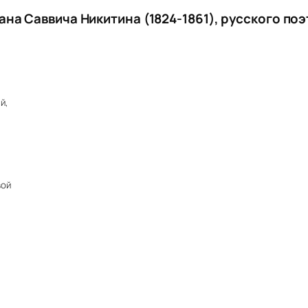
Ивана Саввича Никитина (1824-1861), русского поэ
й,
вой