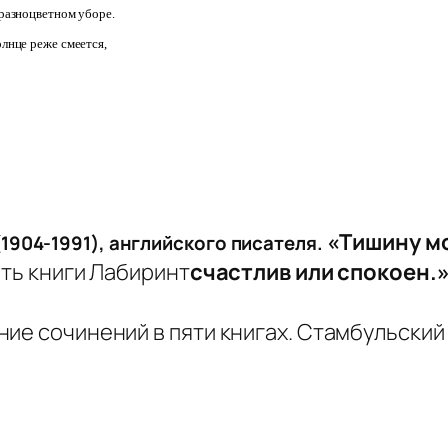
разноцветном уборе.
лнце реже смеется,
«Тишину мо
(1904-1991), английского писателя.
счастлив или спокоен.