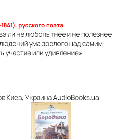
841), русского поэта.
ва ли не любопытнее и не полезнее
блюдений ума зрелого над самим
ь участие или удивление»