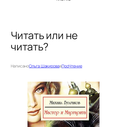
Читать или не
читать?
Написано
Ольга Шакирова
в
ПроЧтение