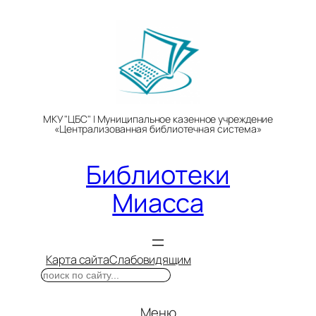
Перейти
к
содержимому
МКУ "ЦБС" | Муниципальное казенное учреждение
«Централизованная библиотечная система»
Библиотеки
Миасса
Карта сайта
Слабовидящим
Поиск
Меню