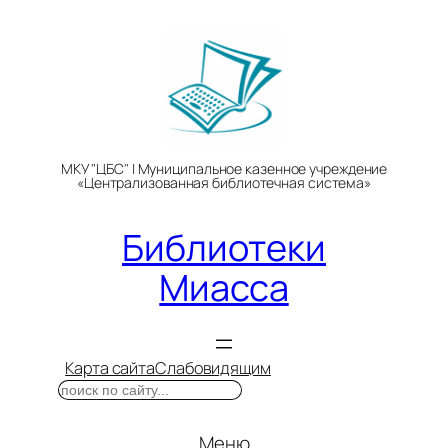
Перейти
к
содержимому
МКУ "ЦБС" | Муниципальное казенное учреждение
«Централизованная библиотечная система»
Библиотеки
Миасса
Карта сайта
Слабовидящим
Поиск
Меню